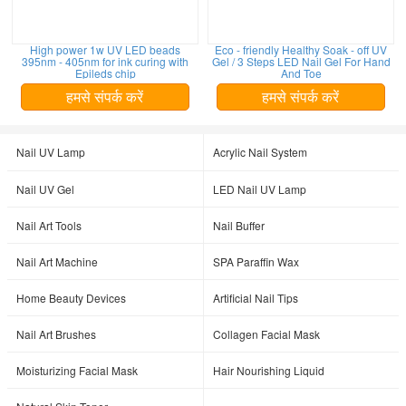
High power 1w UV LED beads
Eco - friendly Healthy Soak - off UV
395nm - 405nm for ink curing with
Gel / 3 Steps LED Nail Gel For Hand
Epileds chip
And Toe
हमसे संपर्क करें
हमसे संपर्क करें
Nail UV Lamp
Acrylic Nail System
Nail UV Gel
LED Nail UV Lamp
Nail Art Tools
Nail Buffer
Nail Art Machine
SPA Paraffin Wax
Home Beauty Devices
Artificial Nail Tips
Nail Art Brushes
Collagen Facial Mask
Moisturizing Facial Mask
Hair Nourishing Liquid