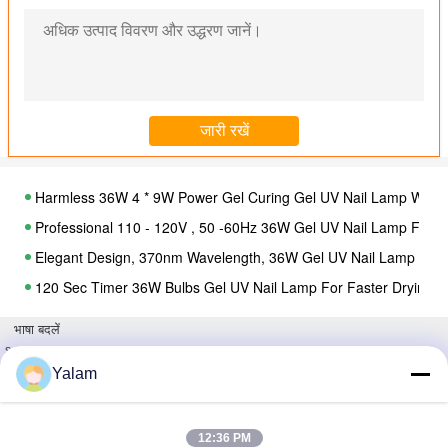
Harmless 36W 4 * 9W Power Gel Curing Gel UV Nail Lamp With On 
Professional 110 - 120V , 50 -60Hz 36W Gel UV Nail Lamp For Na
Elegant Design, 370nm Wavelength, 36W Gel UV Nail Lamp Usin
120 Sec Timer 36W Bulbs Gel UV Nail Lamp For Faster Drying, D
Elegant 120 Sec Timer 36W Gel UV Nail Lamp With 0-180s Time
भाषा बदलें
110 - 120v Harmless Professional Gel UV Nail Lamp 36W 50 - 6
s
Hindi
Yalam
Professional Harmless 50 - 60HZ , 110 - 120v / 220-240v 36W Ge
Sterilized Professional LED Nail UV Lamp With 10W AC100 - 110
Personalized Custom 54W Nail Gel Curing UV Lamp With timer a
12:36 PM