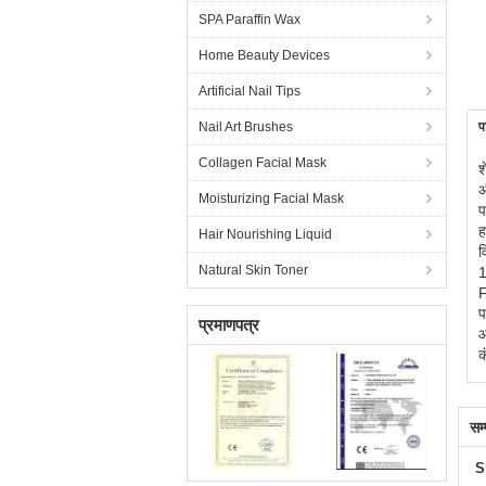
SPA Paraffin Wax
Home Beauty Devices
Artificial Nail Tips
Nail Art Brushes
प
Collagen Facial Mask
श
औ
Moisturizing Facial Mask
प
ह
Hair Nourishing Liquid
व
Natural Skin Toner
1
F
प
प्रमाणपत्र
आ
क
सम
S