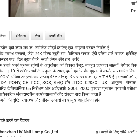
वार्
P.c 
रिचय
इतिहास
सेवा
हमारी टीम
ेन्ज़ेन यूवी कील लैंप कं, लिमिटेड
सौंदर्य के लिए एक अग्रणी पेशेवर निर्माता है
र स्वस्थ उत्पादों, जैसे 24K गोल्ड ब्यूटी बार, फेशियल मास्क, एंटी-एजिंग आई मसाज, इलेक्ट
ाउडर पफ, हिल ब्रश चेहरे, ऊर्जा कंगन और हार, आदि
म हमारे अपने प्रथम श्रेणी के अनुसंधान एवं विकास केंद्र, मजबूत उत्पादन लाइनों, पेशेवर बि
िभाग।
10 से अधिक वर्षों के अनुभव के साथ, हमने एचके और यूएसए में कार्यालय स्थापित किए ह
00 से अधिक अग्रणी-धार उत्पाद पेटेंट और हमारे पास स्वयं का ब्रांड THB है।
उत्पादों को 
DA, PONY, CE, FCC, SGS, SMQ और LTDC- 02050 - US - आभूषण - पोशाक / अ
ारित कैलिफोर्निया 65 निरीक्षण और आईएसओ: 9001-2000 गुणवत्ता प्रबंधन प्रणाली परीक्ष
धिकारिक अंतरराष्ट्रीय प्रयोगशालाओं और संगठन द्वारा किया जाता है।
ंपनी की दृष्टि: स्वास्थ्य और सौंदर्य उत्पादों का प्रमुख आपूर्तिकर्ता होना
्पर्क करने का विवरण
henzhen UV Nail Lamp Co.,Ltd.
हम करने के लिए सीधे अपनी जा