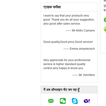
व्
दू
ग्राहक समीक्षा
फै
I want to say that your products very
good. Thank you for all your suggestion,
also good after sales service.
—— Mr Abílio Cipriano
Good quality,Good price,Good service!
—— Emma simankovich
Very appreciate for your professional
service & higher standard quality
control,very happy to know you.
—— Mr Johnifere
मैं अब ऑनलाइन चैट कर रहा हूँ