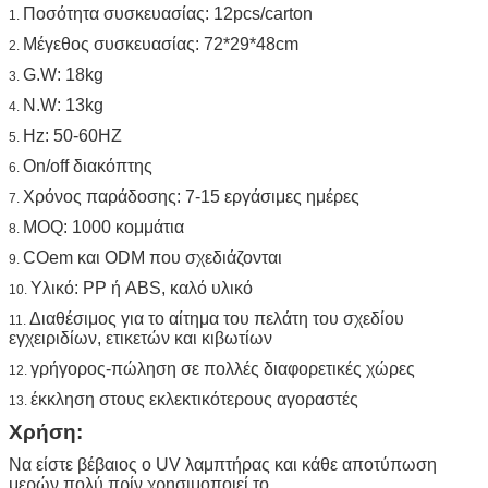
Ποσότητα συσκευασίας: 12pcs/carton
1.
Μέγεθος συσκευασίας: 72*29*48cm
2.
G.W: 18kg
3.
N.W: 13kg
4.
Hz: 50-60HZ
5.
On/off διακόπτης
6.
Χρόνος παράδοσης: 7-15 εργάσιμες ημέρες
7.
MOQ: 1000 κομμάτια
8.
COem και ODM που σχεδιάζονται
9.
Υλικό: PP ή ABS, καλό υλικό
10.
Διαθέσιμος για το αίτημα του πελάτη του σχεδίου
11.
εγχειριδίων, ετικετών και κιβωτίων
γρήγορος-πώληση σε πολλές διαφορετικές χώρες
12.
έκκληση στους εκλεκτικότερους αγοραστές
13.
Χρήση:
Να είστε βέβαιος ο UV λαμπτήρας και κάθε αποτύπωση
μερών πολύ πρίν χρησιμοποιεί το.