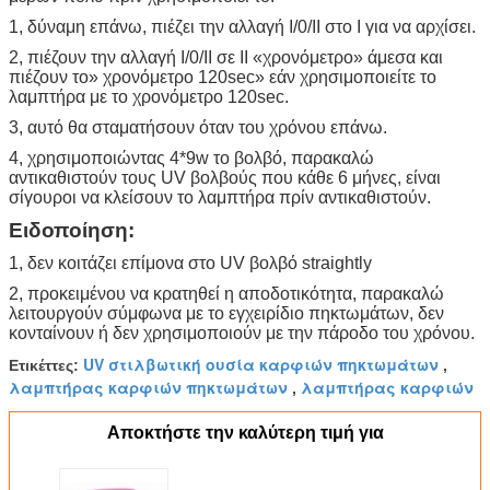
1, δύναμη επάνω, πιέζει την αλλαγή I/0/II στο Ι για να αρχίσει.
2, πιέζουν την αλλαγή I/0/II σε ΙΙ «χρονόμετρο» άμεσα και
πιέζουν το» χρονόμετρο 120sec» εάν χρησιμοποιείτε το
λαμπτήρα με το χρονόμετρο 120sec.
3, αυτό θα σταματήσουν όταν του χρόνου επάνω.
4, χρησιμοποιώντας 4*9w το βολβό, παρακαλώ
αντικαθιστούν τους UV βολβούς που κάθε 6 μήνες, είναι
σίγουροι να κλείσουν το λαμπτήρα πρίν αντικαθιστούν.
Ειδοποίηση:
1, δεν κοιτάζει επίμονα στο UV βολβό straightly
2, προκειμένου να κρατηθεί η αποδοτικότητα, παρακαλώ
λειτουργούν σύμφωνα με το εγχειρίδιο πηκτωμάτων, δεν
κονταίνουν ή δεν χρησιμοποιούν με την πάροδο του χρόνου.
UV στιλβωτική ουσία καρφιών πηκτωμάτων
Ετικέττες:
,
λαμπτήρας καρφιών πηκτωμάτων
λαμπτήρας καρφιών
,
Αποκτήστε την καλύτερη τιμή για