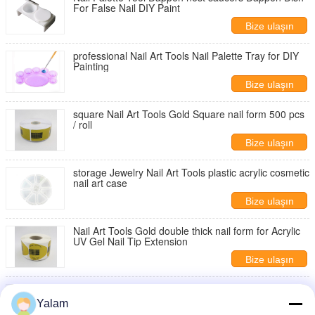
For False Nail DIY Paint
Bize ulaşın
professional Nail Art Tools Nail Palette Tray for DIY
Painting
Bize ulaşın
square Nail Art Tools Gold Square nail form 500 pcs
/ roll
Bize ulaşın
storage Jewelry Nail Art Tools plastic acrylic cosmetic
nail art case
Bize ulaşın
Nail Art Tools Gold double thick nail form for Acrylic
UV Gel Nail Tip Extension
Bize ulaşın
Nail Salon Practice Hand Soft Plastic Fake Practice
Hand for Nail Art Training
Yalam