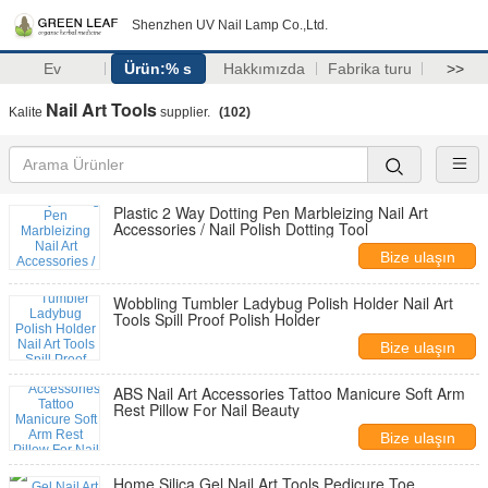
Shenzhen UV Nail Lamp Co.,Ltd.
Ev
Ürün:% s
Hakkımızda
Fabrika turu
>>
Nail Art Tools
Kalite
supplier.
(102)
Plastic 2 Way Dotting Pen Marbleizing Nail Art
Accessories / Nail Polish Dotting Tool
Bize ulaşın
Wobbling Tumbler Ladybug Polish Holder Nail Art
Tools Spill Proof Polish Holder
Bize ulaşın
ABS Nail Art Accessories Tattoo Manicure Soft Arm
Rest Pillow For Nail Beauty
Bize ulaşın
Home Silica Gel Nail Art Tools Pedicure Toe