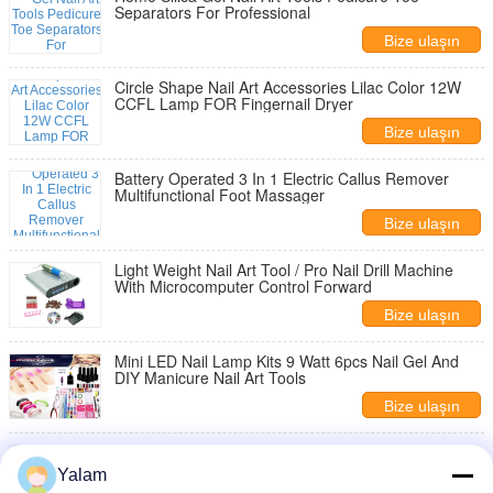
Separators For Professional
Bize ulaşın
Circle Shape Nail Art Accessories Lilac Color 12W
CCFL Lamp FOR Fingernail Dryer
Bize ulaşın
Battery Operated 3 In 1 Electric Callus Remover
Multifunctional Foot Massager
Bize ulaşın
Light Weight Nail Art Tool / Pro Nail Drill Machine
With Microcomputer Control Forward
Bize ulaşın
Mini LED Nail Lamp Kits 9 Watt 6pcs Nail Gel And
DIY Manicure Nail Art Tools
Bize ulaşın
50 / 60HZ Mini Nail Drill Machine With Over - Voltage
Protection , Nail Art Tools
Yalam