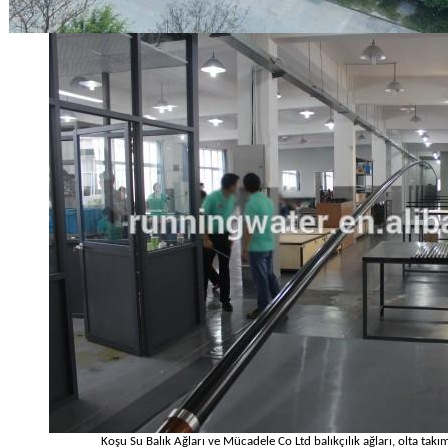
Koşu Su Balık Ağları ve Mücadele Co Ltd balıkçılık ağları, olta tak