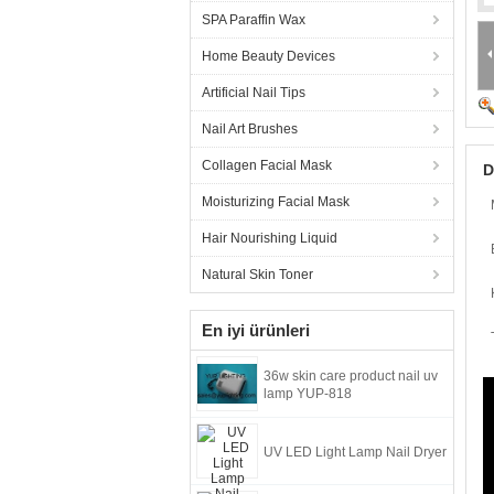
SPA Paraffin Wax
Home Beauty Devices
Artificial Nail Tips
Nail Art Brushes
Collagen Facial Mask
D
Moisturizing Facial Mask
Hair Nourishing Liquid
Natural Skin Toner
En iyi ürünleri
36w skin care product nail uv
lamp YUP-818
UV LED Light Lamp Nail Dryer