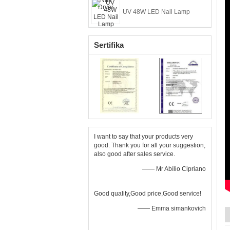
UV 48W LED Nail Lamp
Sertifika
I want to say that your products very
good. Thank you for all your suggestion,
also good after sales service.
—— Mr Abílio Cipriano
Good quality,Good price,Good service!
—— Emma simankovich