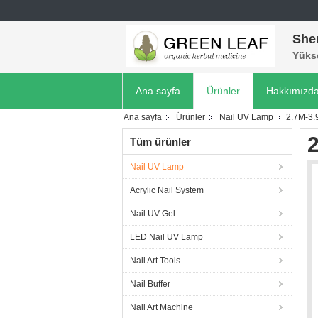
She
Yükse
Ana sayfa
Ürünler
Hakkımızd
Ana sayfa
Ürünler
Nail UV Lamp
2.7M-3.
2
Tüm ürünler
Nail UV Lamp
Acrylic Nail System
Nail UV Gel
LED Nail UV Lamp
Nail Art Tools
Nail Buffer
Nail Art Machine