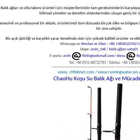
Balık ağları ve olta takımı ürünleri için müşterilerimizin tam gereksinimlerini karşılaya
bilimsel yönetim ve denetim sistemlerinden oluşan geniş bir ü
eneyimli ve profesyonel bir ekiple, ürünlerimizi tüm dünyada birçok ülke ve bölgeye ih
bir üne sahiptir.
Biz açık işbirliği ve karşılıklı yarar temelinde sizin için yüksek kaliteli ürünler ve
Whatsapp ve
Wechat ve
Viber
:
+86 13856522702/1
Skype:
arvin_146 /
balık ağları-satış01
E-posta:
arvin
fishingtoolsmall.com/
elena
fi
Tel: +86 0551-88722783 / Telefon: +86 13856
-------------------------------------------------- -------------------
www.
chfishnet.com
/ www.runningwater.en.
ChaoHu Koşu Su Balık Ağı ve Mücadel