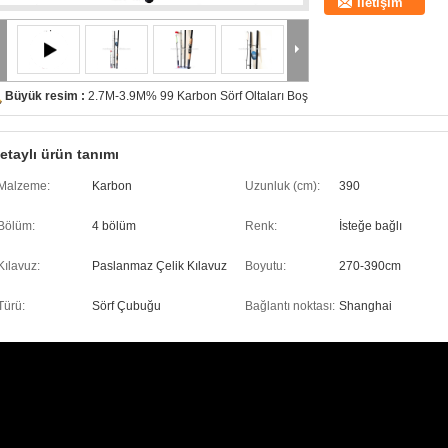
İletişim
Büyük resim :
2.7M-3.9M% 99 Karbon Sörf Oltaları Boş
etaylı ürün tanımı
Malzeme:
Karbon
Uzunluk (cm):
390
Bölüm:
4 bölüm
Renk:
İsteğe bağlı
Kılavuz:
Paslanmaz Çelik Kılavuz
Boyutu:
270-390cm
Türü:
Sörf Çubuğu
Bağlantı noktası:
Shanghai