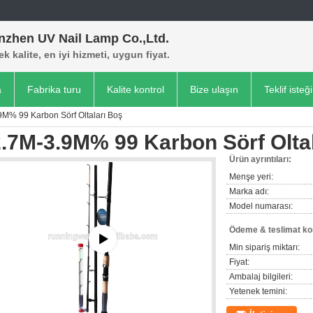
nzhen UV Nail Lamp Co.,Ltd.
k kalite, en iyi hizmeti, uygun fiyat.
a
Fabrika turu
Kalite kontrol
Bize ulaşın
Teklif isteği
9M% 99 Karbon Sörf Oltaları Boş
.7M-3.9M% 99 Karbon Sörf Olta
Ürün ayrıntıları:
Menşe yeri:
Marka adı:
Model numarası:
Ödeme & teslimat koş
Min sipariş miktarı:
Fiyat:
Ambalaj bilgileri:
Yetenek temini: