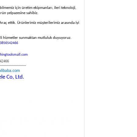
bilmemiz için üretim ekipmanları, ileri teknoloji,
rün yelpazesine sahibiz.
raç ettik.
Ürünlerimiz müşterilerimiz arasında iyi
 etkili hizmetler sunmaktan mutluluk duyuyoruz.
3856542466
shingtoolsmall.com
542466
----------------------
alibaba.com
e Co, Ltd.