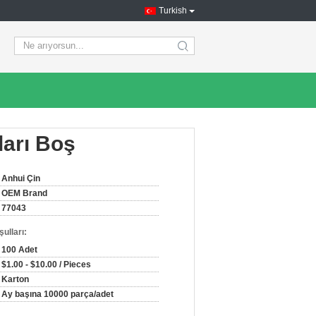
Turkish
search
ları Boş
Anhui Çin
OEM Brand
77043
ulları:
100 Adet
$1.00 - $10.00 / Pieces
Karton
Ay başına 10000 parça/adet