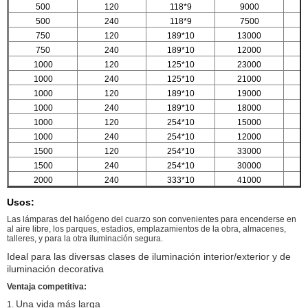
500
120
118*9
9000
500
240
118*9
7500
750
120
189*10
13000
750
240
189*10
12000
1000
120
125*10
23000
1000
240
125*10
21000
1000
120
189*10
19000
1000
240
189*10
18000
1000
120
254*10
15000
1000
240
254*10
12000
1500
120
254*10
33000
1500
240
254*10
30000
2000
240
333*10
41000
Usos:
Las lámparas del halógeno del cuarzo son convenientes para encenderse en
al aire libre, los parques, estadios, emplazamientos de la obra, almacenes,
talleres, y para la otra iluminación segura.
Ideal para las diversas clases de iluminación interior/exterior y de
iluminación decorativa
Ventaja competitiva:
Una vida más larga
1.