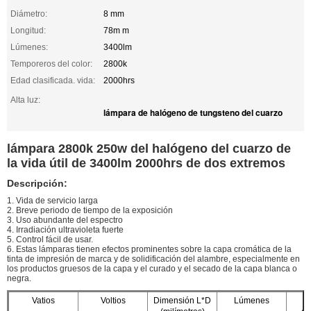
Diámetro:
8 mm
Longitud:
78m m
Lúmenes:
3400lm
Temporeros del color:
2800k
Edad clasificada. vida:
2000hrs
Alta luz:
lámpara de halógeno de tungsteno del cuarzo
lámpara 2800k 250w del halógeno del cuarzo de
la vida útil de 3400lm 2000hrs de dos extremos
Descripción:
1. Vida de servicio larga
2. Breve periodo de tiempo de la exposición
3. Uso abundante del espectro
4. Irradiación ultravioleta fuerte
5. Control fácil de usar.
6. Estas lámparas tienen efectos prominentes sobre la capa cromática de la
tinta de impresión de marca y de solidificación del alambre, especialmente en
los productos gruesos de la capa y el curado y el secado de la capa blanca o
negra.
Vatios
Voltios
Dimensión L*D
Lúmenes
A