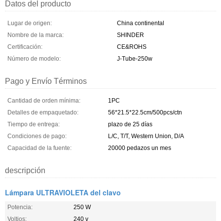
Datos del producto
Lugar de origen:
China continental
Nombre de la marca:
SHINDER
Certificación:
CE&ROHS
Número de modelo:
J-Tube-250w
Pago y Envío Términos
Cantidad de orden mínima:
1PC
Detalles de empaquetado:
56*21.5*22.5cm/500pcs/ctn
Tiempo de entrega:
plazo de 25 días
Condiciones de pago:
L/C, T/T, Western Union, D/A
Capacidad de la fuente:
20000 pedazos un mes
descripción
Lámpara ULTRAVIOLETA del clavo
Potencia:
250 W
Voltios:
240 v