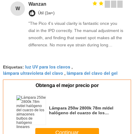
Wanzan
W
Útil (1w+)
"The Pico 4's visual clarity is fantastic once you
dial in the IPD correctly. The manual adjustment is
smooth, and finding that sweet spot makes all the
difference. No more eye strain during long
sessions. Highly recommend taking the time to set
it up properly!""The Pico 4's visual clarity is
luz UV para los clavos
fantastic once you dial in the IPD correctly. The
Etiquetas:
,
lámpara ultravioleta del clavo
lámpara del clavo del gel
,
manual adjustment is smooth, and finding that
sweet spot makes all the difference. No more eye
Obtenga el mejor precio por
strain during long sessions. Highly recommend
taking the time to set it up properly!""The Pico 4's
visual clarity is fantastic once you dial in the IPD
Lámpara 250w 2800k 78m m/del
correctly. The manual adjustment is smooth, and
halógeno del cuarzo de los
finding that sweet spot makes all the difference.
almacenes bulbos de halógeno
lineares
No more eye strain during long sessions. Highly
recommend taking the time to set it up
Continuar