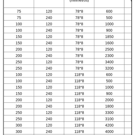
(milímetros)
cl
75
120
78*8
600
75
240
78*8
500
100
120
78*8
1000
100
240
78*8
900
150
120
78*8
1850
150
240
78*8
1600
200
120
78*8
2500
200
240
78*8
2300
250
120
78*8
3400
250
240
78*8
3200
100
120
118*8
600
100
240
118*8
500
150
120
118*8
1000
150
240
118*8
900
200
120
118*8
2000
200
240
118*8
1800
250
120
118*8
3300
250
240
118*8
3100
300
120
118*8
4200
300
240
118*8
4000