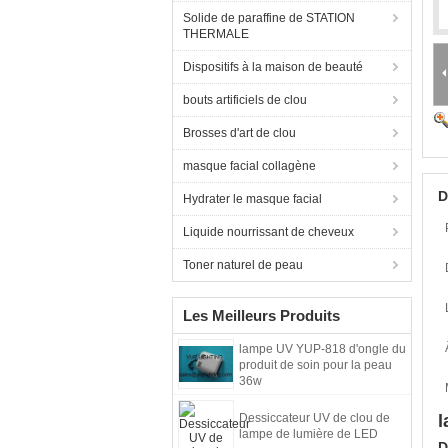
Solide de paraffine de STATION
THERMALE
Dispositifs à la maison de beauté
bouts artificiels de clou
Brosses d'art de clou
masque facial collagène
D
Hydrater le masque facial
Liquide nourrissant de cheveux
Toner naturel de peau
Les Meilleurs Produits
lampe UV YUP-818 d'ongle du
produit de soin pour la peau
36w
Dessiccateur UV de clou de
l
lampe de lumière de LED
D