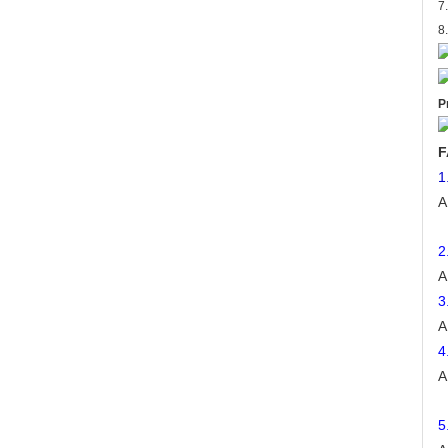
7
8
P
F
1
A
2
A
3
A
4
A
5