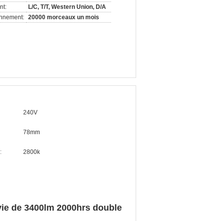
nt:
L/C, T/T, Western Union, D/A
onnement:
20000 morceaux un mois
240V
78mm
:
2800k
vie de 3400lm 2000hrs double