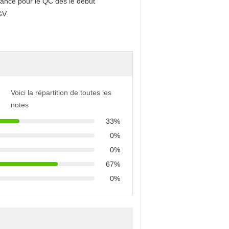
rtance pour le
QC
dès le début
GV.
Voici la répartition de toutes les
notes
33%
0%
0%
67%
0%