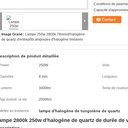
Conditions de paieme
Capacité d'approvisi
Contact
Image Grand :
Lampe 250w 2800k 78mm/d'halogène
de quartz d'entrepôts ampoules d'halogène linéaires
escription de produit détaillée
Power:
250W
Volts:
Diamètre:
8 mm
Longueur:
Lumens:
3400lm
Temp de couleur
Âge évalué. la vie:
2000hrs
lampe d'halogène de tungstène de quartz
Mettre en évidence:
ampe 2800k 250w d'halogène de quartz de durée de 
escription :