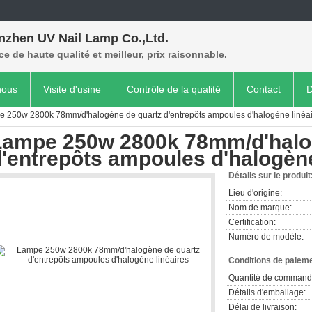
nzhen UV Nail Lamp Co.,Ltd.
ce de haute qualité et meilleur, prix raisonnable.
nous
Visite d'usine
Contrôle de la qualité
Contact
D
 250w 2800k 78mm/d'halogène de quartz d'entrepôts ampoules d'halogène linéa
Lampe 250w 2800k 78mm/d'halo
'entrepôts ampoules d'halogène
Détails sur le produit
Lieu d'origine:
Nom de marque:
Certification:
Numéro de modèle:
Conditions de paieme
Quantité de command
Détails d'emballage:
Délai de livraison: