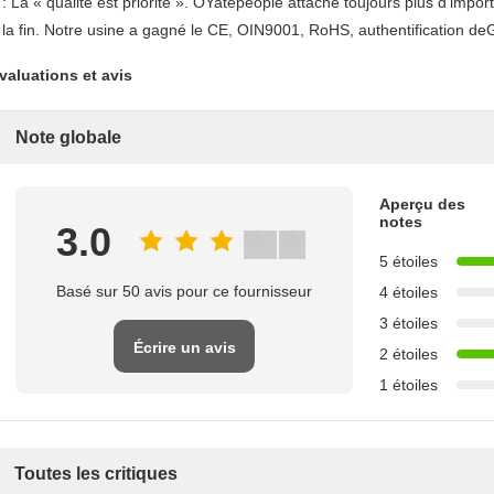
 : La « qualité est priorité ». OYatepeople attache toujours plus d'impo
 la fin. Notre usine a gagné le CE, OIN
9001
, RoHS, authentification de
valuations et avis
Note globale
Aperçu des
notes
3.0
5 étoiles
Basé sur 50 avis pour ce fournisseur
4 étoiles
3 étoiles
Écrire un avis
2 étoiles
1 étoiles
Toutes les critiques