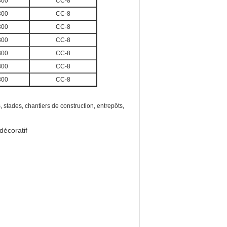
800
CC-8
800
CC-8
800
CC-8
800
CC-8
800
CC-8
800
CC-8
800
CC-8
stades, chantiers de construction, entrepôts,
décoratif