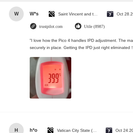
W
W*s
Saint Vincent and the Grenadines
Oct 28.
trustpilot.com
Utile (8987)
"I love how the Pico 4 handles IPD adjustment. The manu
securely in place. Getting the IPD just right eliminated
H
h*o
Vatican City State (Holy See)
Oct 24.2