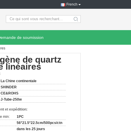
French
search
emande de soumission
ires
gène de quartz
 linéaires
:
La Chine continentale
SHINDER
CE&ROHS
J-Tube-250w
nt et expédition:
e min:
1PC
56*21.5*22.5cm/500pcs/ctn
dans les 25 jours