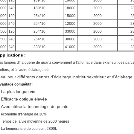
1000
120
189*10
19000
2000
2
1000
240
189*10
18000
2000
2
1000
120
254*10
15000
2000
2
1000
240
254*10
12000
2000
2
1500
120
254*10
33000
2000
2
1500
240
254*10
30000
2000
2
2000
240
333*10
41000
2000
2
pplications :
es lampes d'halogène de quartz conviennent à l'allumage dans extérieur, des parcs, 
eliers, et à l'autre éclairage sûr.
déal pour différents genres d'éclairage intérieur/extérieur et d'éclairage 
vantage compétitif :
La plus longue vie
.
Efficacité optique élevée
.
Avec
utilise la technologie de pointe
.
.
économie d'énergie de 30%
. Temps de la vie moyenne de 2000 heures
. La température de couleur : 2800k