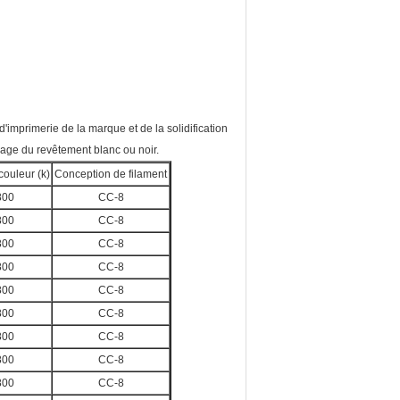
'imprimerie de la marque et de la solidification
chage du revêtement blanc ou noir.
ouleur (k)
Conception de filament
800
CC-8
800
CC-8
800
CC-8
800
CC-8
800
CC-8
800
CC-8
800
CC-8
800
CC-8
800
CC-8