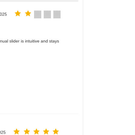
2025
al slider is intuitive and stays
！
025