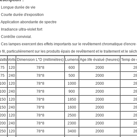
. Longue durée de vie
. Courte durée d'exposition
. Application abondante de spectre
 Irradiance ultra-violet fort
. Contrôle convivial.
. Ces lampes exercent des effets importants sur le revêtement chromatique d'encre d
e fil, particulièrement sur les produits épais de revêtement et le traitement et le sé
atts
Volts
Dimension L*D (millimètres)
Lumens
Age.life évalué (heures)
Temp de c
75
120
78*8
600
2000
2
75
240
78*8
500
2000
2
100
120
78*8
1000
2000
2
100
240
78*8
900
2000
2
150
120
78*8
1850
2000
2
150
240
78*8
1600
2000
2
200
120
78*8
2500
2000
2
200
240
78*8
2300
2000
2
250
120
78*8
3400
2000
2