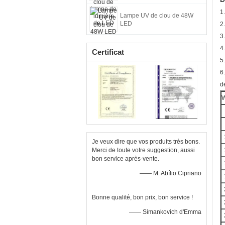
1
Lampe UV de clou de 48W
LED
2
3
4.
Certificat
5
6
d
W
Je veux dire que vos produits très bons.
Merci de toute votre suggestion, aussi
bon service après-vente.
—— M. Abílio Cipriano
Bonne qualité, bon prix, bon service !
—— Simankovich d'Emma