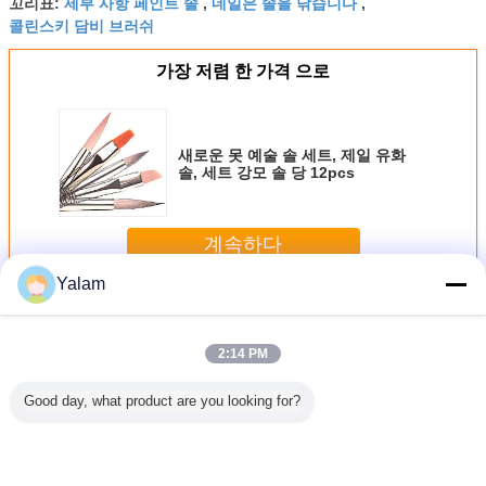
세부 사항 페인트 솔
네일은 솔을 닦습니다
꼬리표:
,
,
콜린스키 담비 브러쉬
가장 저렴 한 가격 으로
새로운 못 예술 솔 세트, 제일 유화
솔, 세트 강모 솔 당 12pcs
계속하다
Yalam
못 예술 솔
더 많은 것
2:14 PM
Good day, what product are you looking for?
 나무로 되
새로운 못 예술 솔
표피 트리머 완충
건강 관리 단단한
못 예술
이를 가진
세트, 제일 유화 솔,
기를 위한 샤무아
피부/Corns를 감소
 위한 순
세트 강모 솔 당
& 플라스틱 매니큐
시키기를 위한 플
 합성 강
12pcs
어 못 솔/왁스 폴란
라스틱 손톱 청소