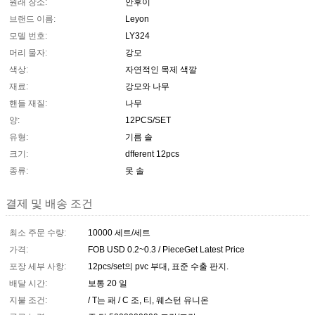
원래 장소:
안후이
브랜드 이름:
Leyon
모델 번호:
LY324
머리 물자:
강모
색상:
자연적인 목제 색깔
재료:
강모와 나무
핸들 재질:
나무
양:
12PCS/SET
유형:
기름 솔
크기:
dfferent 12pcs
종류:
못 솔
결제 및 배송 조건
최소 주문 수량:
10000 세트/세트
가격:
FOB USD 0.2~0.3 / PieceGet Latest Price
포장 세부 사항:
12pcs/set의 pvc 부대, 표준 수출 판지.
배달 시간:
보통 20 일
지불 조건:
/ T는 패 / C 조, 티, 웨스턴 유니온