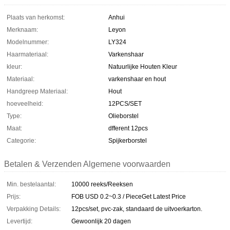
Plaats van herkomst:
Anhui
Merknaam:
Leyon
Modelnummer:
LY324
Haarmateriaal:
Varkenshaar
kleur:
Natuurlijke Houten Kleur
Materiaal:
varkenshaar en hout
Handgreep Materiaal:
Hout
hoeveelheid:
12PCS/SET
Type:
Olieborstel
Maat:
dfferent 12pcs
Categorie:
Spijkerborstel
Betalen & Verzenden Algemene voorwaarden
Min. bestelaantal:
10000 reeks/Reeksen
Prijs:
FOB USD 0.2~0.3 / PieceGet Latest Price
Verpakking Details:
12pcs/set, pvc-zak, standaard de uitvoerkarton.
Levertijd:
Gewoonlijk 20 dagen