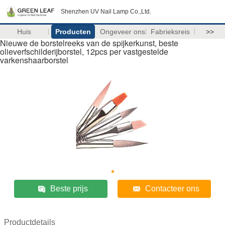
Shenzhen UV Nail Lamp Co.,Ltd.
Huis
Producten
Ongeveer ons
Fabrieksreis
>>
Nieuwe de borstelreeks van de spijkerkunst, beste
olieverfschilderijborstel, 12pcs per vastgestelde
varkenshaarborstel
Beste prijs
Contacteer ons
Productdetails