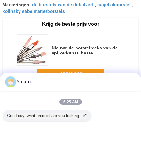
de borstels van de detailverf
nagellakborstel
Markeringen:
,
,
kolinsky sabelmarterborstels
Krijg de beste prijs voor
Nieuwe de borstelreeks van de
spijkerkunst, beste
olieverfschilderijborstel, 12pcs
per vastgestelde
varkenshaarborstel
Doorgaan
Yalam
De Borstels van de spijkerkunst
Meer
6:25 AM
Good day, what product are you looking for?
fborstel
Nieuwe de
Gemzen & de
Schoonmakende
de borstel
t stuk
borstelreeks van
Plastic Borstel die
Borstel van de
spijker
e Witte
de spijkerkunst,
van de
gezondheidszorg
tische
beste
Manicurespijker/zetten
de Plastic