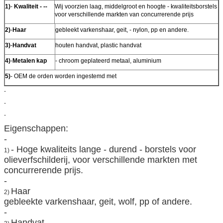
1)
-
Kwaliteit - --
Wij voorzien laag, middelgroot en hoogte - kwaliteitsborstels
voor verschillende markten van concurrerende prijs
2)
-
Haar
gebleekt varkenshaar, geit, - nylon, pp en andere.
3)
-
Handvat
houten handvat, plastic handvat
4)
-
Metalen kap
- chroom geplateerd metaal, aluminium
5)
- OEM de orden worden ingestemd met
-
-
-
Eigenschappen:
-
- Hoge kwaliteits lange - durend - borstels voor
1)
olieverfschilderij, voor verschillende markten met
concurrerende prijs.
-
Haar
2)
gebleekte varkenshaar, geit, wolf, pp of andere.
-
Handvat