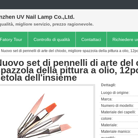
nzhen UV Nail Lamp Co.,Ltd.
qualità, migliore servizio, prezzo ragionevole.
Fatory Tour
Controllo di qualità
Contattaci
Richiedere u
Nuovo set di pennelli di arte del chiodo, migliore spazzola della pittura a olio, 12p
uovo set di pennelli di arte del
pazzola della pittura a olio, 12
etola dell'insieme
Dettagli:
Luogo di origine:
Marca:
Numero di modello:
Materiale dei capelli:
colore:
Materiale:
Materiale manico: