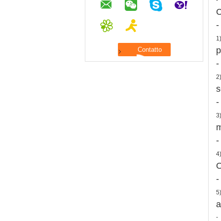
-
C
-
1
p
-
2
s
-
3
m
-
4
O
-
5
a
-