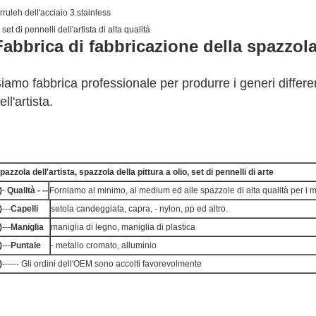
erruleh dell'acciaio 3.stainless
 set di pennelli dell'artista di alta qualità
Fabbrica di fabbricazione della spazzol
iamo fabbrica professionale per produrre i generi differen
ell'artista.
pazzola dell'artista, spazzola della pittura a olio, set di pennelli di arte
)
-
Qualità - --
Forniamo al minimo, al medium ed alle spazzole di alta qualità per i me
)
---
Capelli
setola candeggiata, capra, - nylon, pp ed altro.
)
---
Maniglia
maniglia di legno, maniglia di plastica
)
---
Puntale
- metallo cromato, alluminio
)
------ Gli ordini dell'OEM sono accolti favorevolmente