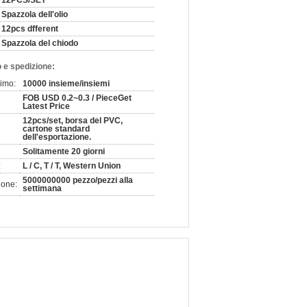
12PCS/SET
Spazzola dell'olio
12pcs dfferent
Spazzola del chiodo
 e spedizione:
nimo:
10000 insieme/insiemi
FOB USD 0.2~0.3 / PieceGet
Latest Price
12pcs/set, borsa del PVC,
cartone standard
dell'esportazione.
Solitamente 20 giorni
:
L / C, T / T, Western Union
5000000000 pezzo/pezzi alla
ione:
settimana