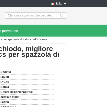
Italian
search
n preventivo
cs per spazzola di setola dell'insieme
 chiodo, migliore
pcs per spazzola di
L'Anhui
Leyon
LY324
Setola
Colore di legno naturale
setola e legno
Legno