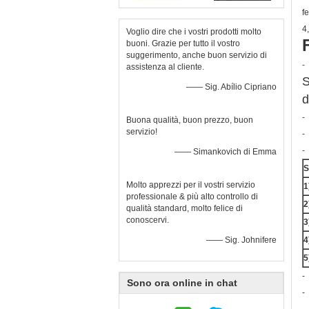
f
4,
Voglio dire che i vostri prodotti molto
buoni. Grazie per tutto il vostro
suggerimento, anche buon servizio di
-
assistenza al cliente.
S
—— Sig. Abílio Cipriano
d
-
Buona qualità, buon prezzo, buon
servizio!
-
-
—— Simankovich di Emma
S
Molto apprezzi per il vostri servizio
1
professionale & più alto controllo di
2
qualità standard, molto felice di
conoscervi.
3
—— Sig. Johnifere
4
5
-
Sono ora online in chat
-