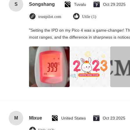
S
Songshang
Tuvalu
Oct 29.2025
trustpilot.com
Utile (1)
"Setting the IPD on my Pico 4 was a game-changer! Th
most ranges, and the difference in sharpness is notice
M
Mixue
United States
Oct 23.2025