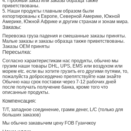
4. Пробный заказ или заказы образца также
приветствованы.
5. Наши продукты главным образом были
ехпортированы к Европе, Северной Америке, Южной
Америке, Южной Африке и другим странам и зонам мира.
Заказы:
Перевозка груза падения и смешанные заказы приняты.
Малые заказы и заказы образца также приветствованы.
Заказы OEM приняты
Пересылка:
Согласно характеристикам нас продукты, обычно мы
грузим наши товары DHL, UPS, EMS или воздухом или
морем etc. если вы хотите грузить его другими путями, то,
пожалуйста добросердечно препятствуйте нам знайте
Обычно наш срок поставки через 7-12 рабочих дней
после получать получение банка, кроме того что
описанные продукты.
Компенсация:
T/T, западное соединение, грамм денег, L/C (только для
больших заказов)
Мы обычно закавычим цену FOB Гуанчжоу