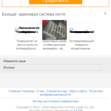
Продолжать
акриловая система ногтя
Больше
астое
Покрынное Uv
Акриловый шкаф
Отлакированный/
Дисп
ие крася
листа полости
стойки дисплея
покрасил
маник
ловые
поликарбоната
маникюра - ярус
косметические
акрило
ки ногтя
парника
3 или 4 или 6
стеклянные
материа
алона
прозрачного
(ровный)
бутылки с
держа
отки
Skylight
крышкой лосьона
стены ак
Измените язык
коммерчески
для личной
внимательности
Russian
Главная страница
|
О нас
|
Свяжитесь мы
|
Карта сайта
|
Политика
конфиденциальности
Взгляд настольного компьютера
Copyright © 2012 - 2026 Shenzhen UV Nail Lamp Co.,Ltd..
All rights reserved. Developed by
ECER