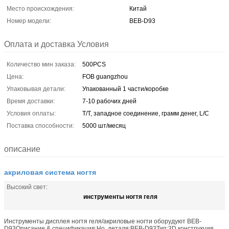
Место происхождения:
Китай
Номер модели:
BEB-D93
Оплата и доставка Условия
Количество мин заказа:
500PCS
Цена:
FOB guangzhou
Упаковывая детали:
Упакованный 1 части/коробке
Время доставки:
7-10 рабочих дней
Условия оплаты:
T/T, западное соединение, грамм денег, L/C
Поставка способности:
5000 шт/месяц
описание
акриловая система ногтя
Высокий свет:
инструменты ногтя геля
Инструменты дисплея ногтя геля/акриловые ногти оборудуют BEB-
D93Описание & спецификация:Но. деталя:BEB-D93Тип:3D конструкция,