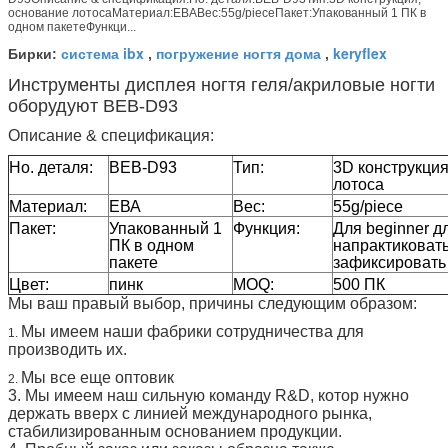
основание лотосаМатериал:ЕВАВес:55g/pieceПакет:Упакованный 1 ПК в
одном пакетеФункци...
система ibx
погружение ногтя дома
keryflex
Бирки:
,
,
Инструменты дисплея ногтя геля/акриловые ногти
оборудуют BEB-D93
Описание & спецификация:
Но. деталя:
BEB-D93
Тип:
3D конструкция
лотоса
Материал:
ЕВА
Вес:
55g/piece
Пакет:
Упакованный 1
Функция:
Для beginner д
ПК в одном
напрактиковат
пакете
зафиксировать 
Цвет:
пинк
MOQ:
500 ПК
Мы ваш правый выбор, причины следующим образом:
Мы имеем наши фабрики сотрудничества для
1.
производить их.
Мы все еще оптовик
2.
3. Мы имеем наш сильную команду R&D, котор нужно
держать вверх с линией международного рынка,
стабилизированным основанием продукции.