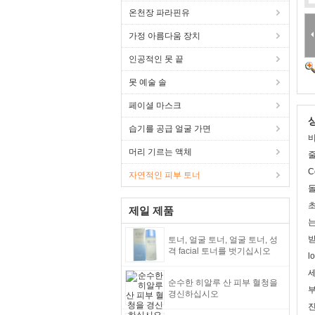
온천장 파라핀유
가정 아름다움 장치
인공적인 못 끝
못 예술 솔
페이셜 마스크
습기를 공급 얼굴 가면
비
머리 기르는 액체
줄
C
자연적인 피부 토너
돌
초
제일 제품
는
받
토너, 얼굴 토너, 얼굴 토너, 성
격 facial 토너를 벗기십시오
l
세
순수한 히알루 산 피부 혈청을
부
경신하십시오
진