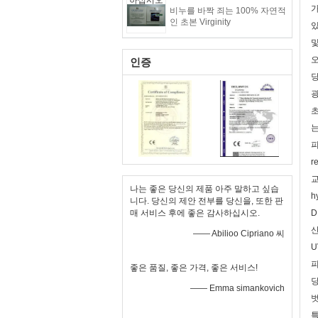
가
비누를 바짝 죄는 100% 자연적
인 초본 Virginity
있
및
오
인증
당
굉
초
는
피
r
나는 좋은 당신의 제품 아주 말하고 싶습
h
니다. 당신의 제안 전부를 당신을, 또한 판
매 서비스 후에 좋은 감사하십시오.
D
산
—— Abilioo Cipriano 씨
U
피
좋은 품질, 좋은 가격, 좋은 서비스!
당
—— Emma simankovich
벗
특