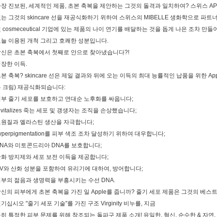
장 진보된, 세계적인 제품, 초본 축복을 제안하는 그것의 돌격과 일치하여? 스위스 A
는 그것의 skincare 선을 재공식화하기 위하여 스위스의 MIBELLE 생화학으로 파트
 cosmeceutical 기업에 있는 제품의 나이 연기를 배달하는 것을 돕게 나은 조차 만들
늘 이용된 개척 그리고 호쾌한 성분입니다.
신은 초본 축복에서 첫째로 안으로 찾아냈습니다?!
장한 이득.
본 축복? skincare 선은 제일 결과와 뒤에 오는 이득의 최대 능률적인 납품을 위한 App
 크림) 재공식화되습니다:
부 줄기 세포를 보호하고 연대순 노후화를 싸웁니다;
evitalizes 죽는 세포 및 갱생자는 조직을 손상했습니다;
교원질과 엘라스틴 생산을 자극합니다;
yperpigmentation를 피부 색조 조차 달성하기 위하여 대우합니다;
NA와 미토콘드리아 DNA를 보호합니다;
화 방지제와 세포 보전 이득을 제공합니다;
V와 산화 성분을 포함하여 유리기에 대하여, 방어합니다;
부의 젊음과 생명력을 부흥시키는 수선 DNA.
신의 피부에게 초본 축복을 가진 일 Apple를 줍니까? 줄기 세포 제품은 그것의 베
기십시오 "줄기 세포 기술"를 가진 구조 Virginity 비누를, 지금
히 특정한 피부 문제를 위해 창조되는 돌파구 제품 소개! 유일한. 혁신. 순수한 & 자연.