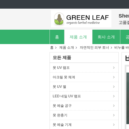
She
고품질
홈
제품 소개
회사 소개
공
홈
제품 소개
자연적인 피부 토너
비누를 바짝
모든 제품
못 UV 램프
아크릴 못 체계
못 UV 젤
LED 네일 UV 램프
못 예술 공구
못 완충기
못 예술 기계