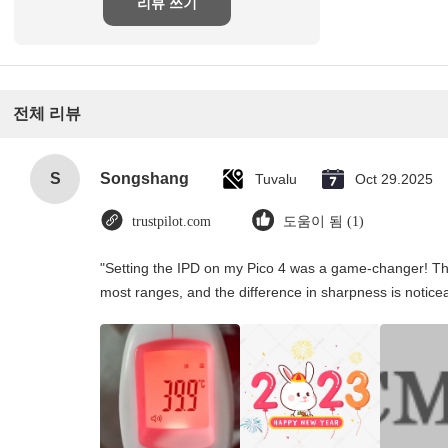
리뷰 쓰기
전체 리뷰
S
Songshang
Tuvalu
Oct 29.2025
trustpilot.com
도움이 됨 (1)
"Setting the IPD on my Pico 4 was a game-changer! Th
most ranges, and the difference in sharpness is notice