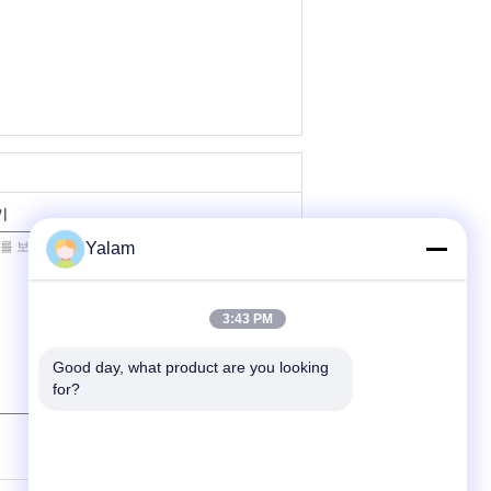
기
Yalam
3:43 PM
Good day, what product are you looking 
for?
(
0
/ 3000)