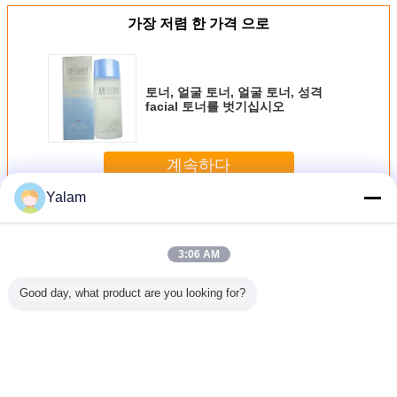
가장 저렴 한 가격 으로
토너, 얼굴 토너, 얼굴 토너, 성격
facial 토너를 벗기십시오
계속하다
Yalam
자연적인 피부 토너
더 많은 것
3:06 AM
Good day, what product are you looking for?
바짝 죄는
8개 ml 자연적인
안락한 노화 방지
조정가능한 전압
토너, 얼굴 
자연적인 초
백색 화장용 입술/
얼굴에 바르는 크
AC 110~220V를
굴 토너,
ginity
눈썹 영원한 메이
림, 토너를 희게하
가진 안정되어 있
facial 
크업 안료
는 자연적인 추출
는 YD 영원한 메이
십시
물 피부
크업 귀영나팔 기
계
언어를 바꾸십시오