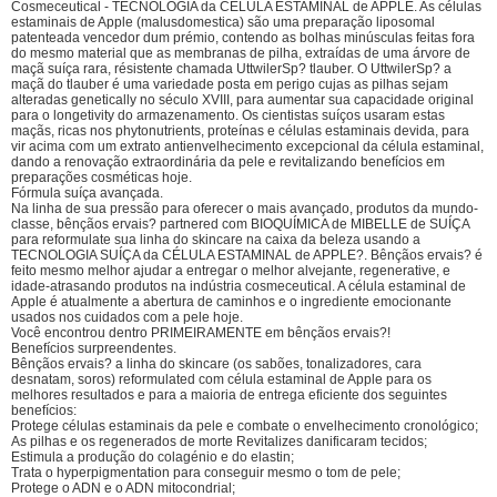
Cosmeceutical - TECNOLOGIA da CÉLULA ESTAMINAL de APPLE. As células
estaminais de Apple (malusdomestica) são uma preparação liposomal
patenteada vencedor dum prémio, contendo as bolhas minúsculas feitas fora
do mesmo material que as membranas de pilha, extraídas de uma árvore de
maçã suíça rara, résistente chamada UttwilerSp? tlauber. O UttwilerSp? a
maçã do tlauber é uma variedade posta em perigo cujas as pilhas sejam
alteradas genetically no século XVIII, para aumentar sua capacidade original
para o longetivity do armazenamento. Os cientistas suíços usaram estas
maçãs, ricas nos phytonutrients, proteínas e células estaminais devida, para
vir acima com um extrato antienvelhecimento excepcional da célula estaminal,
dando a renovação extraordinária da pele e revitalizando benefícios em
preparações cosméticas hoje.
Fórmula suíça avançada.
Na linha de sua pressão para oferecer o mais avançado, produtos da mundo-
classe, bênçãos ervais? partnered com BIOQUÍMICA de MIBELLE de SUÍÇA
para reformulate sua linha do skincare na caixa da beleza usando a
TECNOLOGIA SUÍÇA da CÉLULA ESTAMINAL de APPLE?. Bênçãos ervais? é
feito mesmo melhor ajudar a entregar o melhor alvejante, regenerative, e
idade-atrasando produtos na indústria cosmeceutical. A célula estaminal de
Apple é atualmente a abertura de caminhos e o ingrediente emocionante
usados nos cuidados com a pele hoje.
Você encontrou dentro PRIMEIRAMENTE em bênçãos ervais?!
Benefícios surpreendentes.
Bênçãos ervais? a linha do skincare (os sabões, tonalizadores, cara
desnatam, soros) reformulated com célula estaminal de Apple para os
melhores resultados e para a maioria de entrega eficiente dos seguintes
benefícios:
Protege células estaminais da pele e combate o envelhecimento cronológico;
As pilhas e os regenerados de morte Revitalizes danificaram tecidos;
Estimula a produção do colagénio e do elastin;
Trata o hyperpigmentation para conseguir mesmo o tom de pele;
Protege o ADN e o ADN mitocondrial;