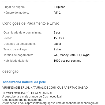
Lugar de origem:
Filipinas
Número do modelo:
VK-1
Condições de Pagamento e Envio
Quantidade de ordem mínima:
2 pcs
Preço:
15 USD
Detalhes da embalagem:
papel
Tempo de entrega:
2 dias
Termos de pagamento:
WU, MoneyGram, TT, Paypal
Habilidade da fonte:
1000 pcs por semana
descrição
Tonalizador natural da pele
VIRGINDADE ERVAL NATURAL DE 100% QUE APERTA O SABÃO
TECNOLOGIA DA CÉLULA ESTAMINAL
A descoberta a mais grande de Cosmeceutical
Uma descoberta da descoberta.
As bênçãos ervais apresentam orgulhosa uma descoberta na tecnologia de