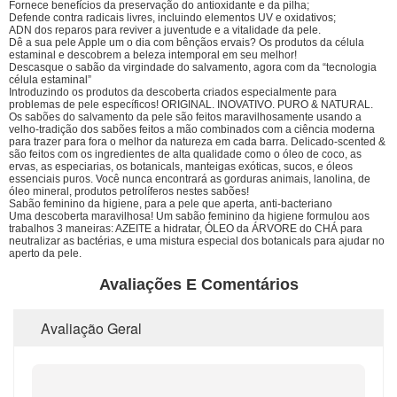
Fornece benefícios da preservação do antioxidante e da pilha;
Defende contra radicais livres, incluindo elementos UV e oxidativos;
ADN dos reparos para reviver a juventude e a vitalidade da pele.
Dê a sua pele Apple um o dia com bênçãos ervais? Os produtos da célula
estaminal e descobrem a beleza intemporal em seu melhor!
Descasque o sabão da virgindade do salvamento, agora com da “tecnologia
célula estaminal”
Introduzindo os produtos da descoberta criados especialmente para
problemas de pele específicos! ORIGINAL. INOVATIVO. PURO & NATURAL.
Os sabões do salvamento da pele são feitos maravilhosamente usando a
velho-tradição dos sabões feitos a mão combinados com a ciência moderna
para trazer para fora o melhor da natureza em cada barra. Delicado-scented &
são feitos com os ingredientes de alta qualidade como o óleo de coco, as
ervas, as especiarias, os botanicals, manteigas exóticas, sucos, e óleos
essenciais puros. Você nunca encontrará as gorduras animais, lanolina, de
óleo mineral, produtos petrolíferos nestes sabões!
Sabão feminino da higiene, para a pele que aperta, anti-bacteriano
Uma descoberta maravilhosa! Um sabão feminino da higiene formulou aos
trabalhos 3 maneiras: AZEITE a hidratar, ÓLEO da ÁRVORE do CHÁ para
neutralizar as bactérias, e uma mistura especial dos botanicals para ajudar no
aperto da pele.
Avaliações E Comentários
Avaliação Geral