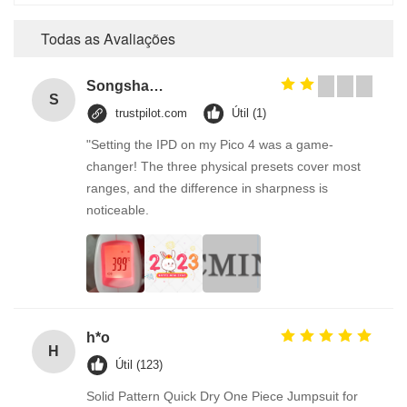
Todas as Avaliações
Songshang
S
trustpilot.com
Útil (1)
"Setting the IPD on my Pico 4 was a game-
changer! The three physical presets cover most
ranges, and the difference in sharpness is
noticeable.
h*o
H
Útil (123)
Solid Pattern Quick Dry One Piece Jumpsuit for