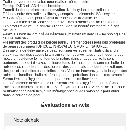
Traite le hyperpigmentation pour réaliser même le teint ;
Protège l'ADN et l'ADN mitochondrique ;
Fournit des indemnités de conservation d'antioxydant et de cellules ;
Défend contre des radicaux libres, y compris les éléments UV et oxydants ;
ADN de réparations pour rétablir la jeunesse et la vitalité de la peau.
Donnez à votre peau Apple par jour avec des bénédictions de fines herbes ?
Les produits de cellule souche et découvrent la beauté intemporelle à son
meilleur !
Pelez le savon de virginité de délivrance, maintenant avec la « technologie de
cellule souche »
Présentant des produits de percée particulièrement créés pour des problèmes
de peau spécifiques ! UNIQUE. INNOVATEUR. PUR ET NATUREL.
Des savons de délivrance de peau sont merveilleusement faits utilisant la
vieux-tradition des savons faits main combinés avec la science moderne pour
mettre en évidence le meilleur de la nature dans chaque barre. Ils sont
parfumés doux et faits avec les ingrédients de haute qualité comme l'huile de
noix de coco, des herbes, des épices, des botanicals, des beurres exotiques,
des jus, et des huiles essentielles pures. Vous ne trouverez jamais les graisses
animales, lanoline, l'huile minérale, produits pétroliers dans des ces savons !
Savon féminin d'hygiène, pour la peau serrant, antibactérien
Une découverte merveilleuse ! Un savon féminin d'hygiène a formulé aux
travaux 3 manières : HUILE d'OLIVE à hydrater, HUILE d'ARBRE de THÉ pour
neutraliser des bactéries, et un mélange spécial des botanicals pour aider
dans le serrage de peau.
Évaluations Et Avis
Note globale