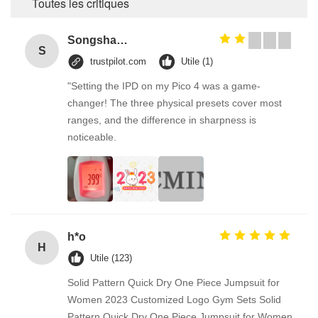
Toutes les critiques
Songshang
S
trustpilot.com
Utile (1)
"Setting the IPD on my Pico 4 was a game-
changer! The three physical presets cover most
ranges, and the difference in sharpness is
noticeable.
h*o
H
Utile (123)
Solid Pattern Quick Dry One Piece Jumpsuit for
Women 2023 Customized Logo Gym Sets Solid
Pattern Quick Dry One Piece Jumpsuit for Women