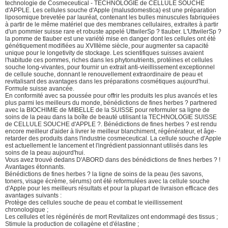
technologie de Cosmeceutical - TECHNOLOGIE de CELLULE SOUCHE
d'APPLE. Les cellules souche d'Apple (malusdomestica) est une préparation
liposomique brevetée par lauréat, contenant les bulles minuscules fabriquées
à partir de le même matériel que des membranes cellulaires, extraites à partir
d'un pommier suisse rare et robuste appelé UttwilerSp ? tlauber. L'UttwilerSp ?
la pomme de tlauber est une variété mise en danger dont les cellules ont été
génétiquement modifiées au XVIIIème siècle, pour augmenter sa capacité
unique pour le longetivity de stockage. Les scientifiques suisses avaient
l'habitude ces pommes, riches dans les phytonutrients, protéines et cellules
souche long-vivantes, pour fournir un extrait anti-vieillissement exceptionnel
de cellule souche, donnant le renouvellement extraordinaire de peau et
revitalisant des avantages dans les préparations cosmétiques aujourd'hui.
Formule suisse avancée.
En conformité avec sa poussée pour offrir les produits les plus avancés et les
plus parmi les meilleurs du monde, bénédictions de fines herbes ? partnered
avec la BIOCHIMIE de MIBELLE de la SUISSE pour reformuler sa ligne de
soins de la peau dans la boîte de beauté utilisant la TECHNOLOGIE SUISSE
de CELLULE SOUCHE d'APPLE ?. Bénédictions de fines herbes ? est rendu
encore meilleur d'aider à livrer le meilleur blanchiment, régénérateur, et âge-
retarder des produits dans l'industrie cosmeceutical. La cellule souche d'Apple
est actuellement le lancement et l'ingrédient passionnant utilisés dans les
soins de la peau aujourd'hui.
Vous avez trouvé dedans D'ABORD dans des bénédictions de fines herbes ? !
Avantages étonnants.
Bénédictions de fines herbes ? la ligne de soins de la peau (les savons,
toners, visage écrème, sérums) ont été reformulées avec la cellule souche
d'Apple pour les meilleurs résultats et pour la plupart de livraison efficace des
avantages suivants :
Protège des cellules souche de peau et combat le vieillissement
chronologique ;
Les cellules et les régénérés de mort Revitalizes ont endommagé des tissus ;
Stimule la production de collagène et d'élastine ;