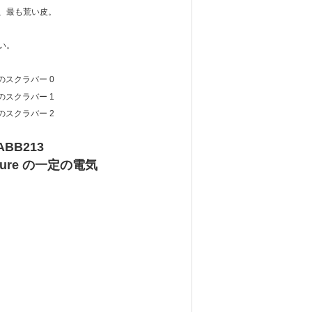
く、最も荒い皮。
い。
ABB213