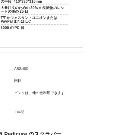
の手段: 410*330*315mm
大量注文のための 30% の沈殿物のレシ
ートの後の 25 日
T/T かウェスタン・ユニオンまたは
PayPal または L/C
3000 の PC 日
ABS樹脂
回転
ピンクは、他の色利用できます
1 年間
 Pedicure のスクラバー