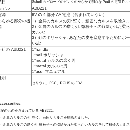
項目
Scholl のビロードのピンクの滑らかで明白な Pedi の電気 Pedi
モデル
ABB221
電源
6V の 4 部分 AA 電池（含まれていない）
あらゆる部分の機
1）金属のカルスの刃: 堅く、頑固なカルスを取除きま
能
2）金属のカルスの磨く刃: 微粒子への取除かれた柔
カルス;
3）釘のポリッシャ: あなたの皮を窒息するためにポ
い皮;
一組の ABB221
1*handle
1*nail ポリッシャ
1*metal カルスの磨く刃
1*metal カルスの刃
1*user マニュアル
証明
セリウム、FCC、ROHS の FDA
ccessorities:
記のものを含まれている ABB221:
1）金属のカルスの刃: 堅く、頑固なカルスを取除きました;
2）金属のカルスの磨く刃: 微粒子への取除かれた柔らかいカルスそして粉砕のカルス