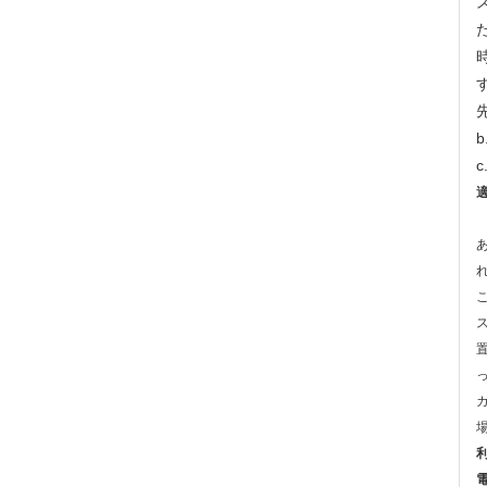
c
適
利