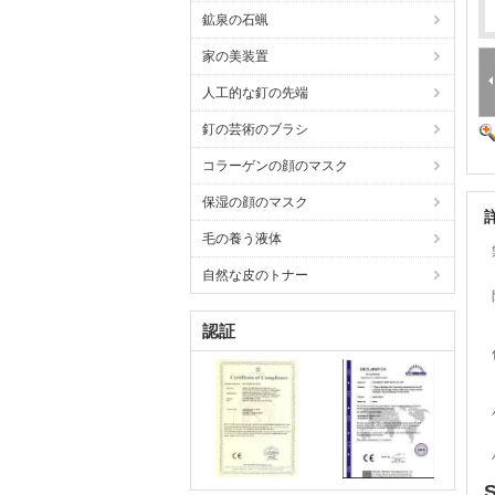
鉱泉の石蝋
家の美装置
人工的な釘の先端
釘の芸術のブラシ
コラーゲンの顔のマスク
保湿の顔のマスク
毛の養う液体
自然な皮のトナー
認証