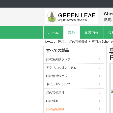
She
良質
ホーム
製品
企業情報
会
ホーム
製品
釘の芸術機械
専門の Schol
すべての製品
釘の紫外線ランプ
アクリルの釘システム
釘の紫外線ゲル
ネイル UV ランプ
釘の芸術用具
釘の緩衝
釘の芸術機械