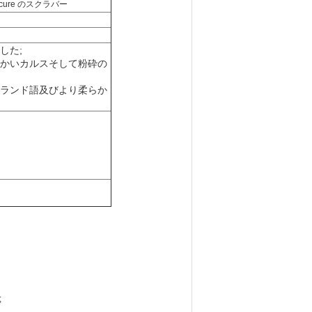
cure のスクラバー
した;
らかいカルスそして粉砕の
ーランド語及びより柔らか
;