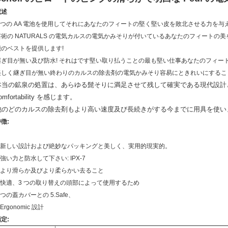
記述
4 つの AA 電池を使用してそれにあなたのフィートの堅く堅い皮を敗北させる力を与
芸術の NATURALS の電気カルスの電気かみそりが付いているあなたのフィート
能のベストを提供します!
継ぎ目が無い及び防水! それはです堅い取り払うことの最も堅い仕事あなたのフィー
美しく継ぎ目が無い終わりのカルスの除去剤の電気かみそり容易にときれいにするこ
本当の鉱泉の処置は、あらゆる髭そりに満足させて残して確実である現代設計
omfortability を感じます。
他のどのカルスの除去剤もより高い速度及び長続きがする今までに用具を使い
徴:
1.新しい設計および絶妙なパッキングと美しく、実用的現実的。
.強い力と防水して下さい: IPX-7
3.より滑らか及びより柔らかい
去ること
4.快適、3 つの取り替えの頭部によって使用するため
 つの蓋カバーとの 5.Safe、
.Ergonomic 設計
定: