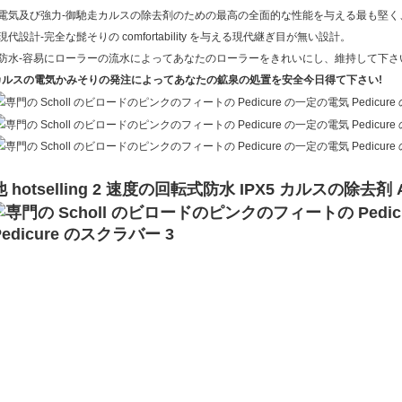
• 電気及び強力-御馳走カルスの除去剤のための最高の全面的な性能を与える最も堅
 現代設計-完全な髭そりの comfortability を与える現代継ぎ目が無い設計。
• 防水-容易にローラーの流水によってあなたのローラーをきれいにし、維持して下さ
カルスの電気かみそりの発注によってあなたの鉱泉の処置を安全今日得て下さい!
他 hotselling 2 速度の回転式防水 IPX5 カルスの除去剤 