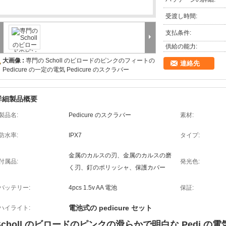
受渡し時間:
支払条件:
供給の能力:
大画像 :
専門の Scholl のビロードのピンクのフィートの
連絡先
Pedicure の一定の電気 Pedicure のスクラバー
詳細製品概要
製品名:
Pedicure のスクラバー
素材:
防水率:
IPX7
タイプ:
金属のカルスの刃、金属のカルスの磨
付属品:
発光色:
く刃、釘のポリッシャ、保護カバー
バッテリー:
4pcs 1.5v AA 電池
保証:
電池式の pedicure セット
ハイライト:
Scholl のビロードのピンクの滑らかで明白な Pedi の電気