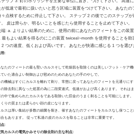
ステップ 3: 釘のポリッシャを主要な単位に置き、つけて下さい。 高
たが低速で最初に扱いたいと思う区域に装置をつけて下さい。 あなたの
時々点検するために停止して下さい。 ステップ 2 の後でこのステップ
す。 皮は滑らか、明るいことを感じたら使用することを止めて下さい。
先端:
a. よりよい結果のために、使用の前にあなたのフィートをこの装置
b. 最もよい結果を得るのにこの装置 twicea\~month を使用することを
.
2 つの速度、低くおよび高いです。 あなたが快適に感じる 1 つを選
用:
あなたのフィートの最も堅いカルスそして乾燥肌を取除くのは美しいフット・ケア機
れていた適合よい制御および慰めのためのあなたの手のやしで。
この
機械は
すぐにカルスを離れて剃り、常態に戻ってあなたのフィートを元通りにするの
スの除去剤に
異なった処置の為に二段変速式、低速がおよび高くあります
。 それは
置の中で集められたカルスをである取除いた罰金のうまく剃ることを可能にします。
っくりの質または柔らかい顔の皮になります。
カルスは厚い集結が多数の細菌を裂き、催すあなたのフィートをカルスなし保つこと
場合もあります。 従って私達の皮のカルスを取ることは非常に重要です。
点:
電気カルスの電気かみそりの除去剤の主な利点: