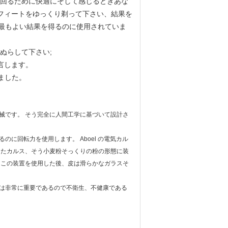
速に回るために快適にそして感じるときあな
フィートをゆっくり剃って下さい、結果を
が最もよい結果を得るのに使用されていま
ぬらして下さい;
助言します。
びました。
械です。 そう完全に人間工学に基づいて設計さ
に回転力を使用します。 Aboel の電気カル
またカルス、そう小麦粉そっくりの粉の形態に装
 この装置を使用した後、皮は滑らかなガラスそ
は非常に重要であるので不衛生、不健康である