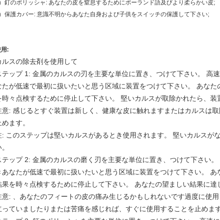
3）釘のポリッシャ: あなたの皮を窒息するためにポーランド語及びより柔らかい皮;
4）保護カバー: 意識不明からあなた自身および子供をスイッチの保護して下さい;
用:
カルスの除去剤を使用して
ステップ 1: 金属のカルスの刃を主要な単位に置き、つけて下さい。 
なたが低速で最初に扱いたいと思う区域に装置をつけて下さい。 あなた
を時々点検するために停止して下さい。 堅いカルスが取除かれたら、装
注意: 感じるとすぐ装置は新しく、健康な皮に触れますまたはカルスは
止めます。
注: このステップは堅いカルスがあるとき使用されます。 堅いカルスがな
い。
ステップ 2: 金属のカルスの磨く刃を主要な単位に置き、つけて下さい
きあなたが低速で最初に扱いたいと思う区域に装置をつけて下さい。 あ
結果を時々点検するために停止して下さい。 あなたの望ましい結果に達
注意: 、あなたのフィートの皮の痛み生じるかもしれないです過度に使用
立っていましたりまたは苦痛を感じれば、すぐに使用することを止めま