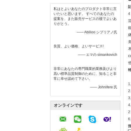
私はとよいあなたのプロダクト非常に言
いたいと思います。 すべてのあなたの
提案を、また販売サービスの後でよいあ
りがとう。
—— Abilioo シプリアノ氏
良質、よい価格、よいサービス!
—— エマの simankovich
c
非常にあなたの専門職業的業務及びより
特
高い標準品質制御のために、知ること非
常に幸せ認めて下さい。
—— Johnifere 氏
2
オンラインです
2
6
指