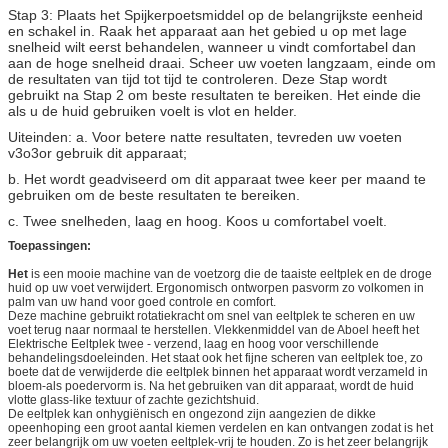
Stap 3: Plaats het Spijkerpoetsmiddel op de belangrijkste eenheid
en schakel in. Raak het apparaat aan het gebied u op met lage
snelheid wilt eerst behandelen, wanneer u vindt comfortabel dan
aan de hoge snelheid draai. Scheer uw voeten langzaam, einde om
de resultaten van tijd tot tijd te controleren. Deze Stap wordt
gebruikt na Stap 2 om beste resultaten te bereiken. Het einde die
als u de huid gebruiken voelt is vlot en helder.
Uiteinden:
a. Voor betere natte resultaten, tevreden uw voeten
v3o3or gebruik dit apparaat;
b.
Het wordt
geadviseerd om dit apparaat twee keer per maand te
gebruiken om de beste resultaten te bereiken.
c.
Twee snelheden, laag en hoog. Koos u comfortabel voelt.
Toepassingen:
Het
is een mooie machine van de voetzorg die de taaiste eeltplek en de droge
huid op uw voet verwijdert. Ergonomisch ontworpen pasvorm zo volkomen in
palm van uw hand voor goed controle en comfort.
Deze
machine
gebruikt rotatiekracht om snel van eeltplek te scheren en uw
voet terug naar normaal te herstellen. Vlekkenmiddel van de Aboel
heeft het
Elektrische Eeltplek
twee - verzend, laag en hoog voor verschillende
behandelingsdoeleinden
. Het staat ook het fijne scheren van eeltplek toe, zo
boete dat de verwijderde die eeltplek binnen het apparaat wordt verzameld in
bloem-als poedervorm is. Na het gebruiken van dit apparaat, wordt de huid
vlotte glass-like textuur of zachte gezichtshuid.
De eeltplek kan onhygiënisch en ongezond zijn aangezien de dikke
opeenhoping een groot aantal kiemen verdelen en kan ontvangen zodat is het
zeer belangrijk om uw voeten eeltplek-vrij te houden. Zo is het zeer belangrijk