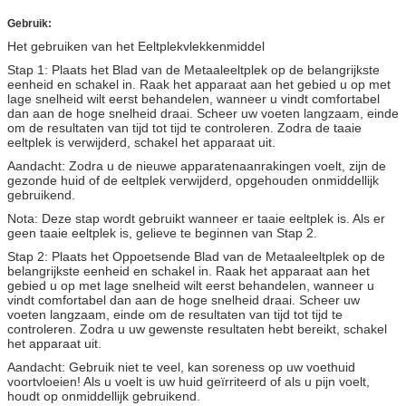
Gebruik:
Het gebruiken van het Eeltplekvlekkenmiddel
Stap 1: Plaats het Blad van de Metaaleeltplek op de belangrijkste
eenheid en schakel in. Raak het apparaat aan het gebied u op met
lage snelheid wilt eerst behandelen, wanneer u vindt comfortabel
dan aan de hoge snelheid draai. Scheer uw voeten langzaam, einde
om de resultaten van tijd tot tijd te controleren. Zodra de taaie
eeltplek is verwijderd,
schakel
het apparaat uit.
Aandacht: Zodra u de nieuwe apparatenaanrakingen voelt, zijn de
gezonde huid of de eeltplek verwijderd, opgehouden onmiddellijk
gebruikend.
Nota: Deze stap wordt gebruikt wanneer er taaie eeltplek is. Als er
geen taaie eeltplek is, gelieve te beginnen van Stap 2.
Stap 2: Plaats het Oppoetsende Blad van de Metaaleeltplek op de
belangrijkste eenheid en schakel in. Raak het apparaat aan het
gebied u op met lage snelheid wilt eerst behandelen, wanneer u
vindt comfortabel dan aan de hoge snelheid draai. Scheer uw
voeten langzaam, einde om de resultaten van tijd tot tijd te
controleren. Zodra u uw gewenste resultaten hebt bereikt, schakel
het apparaat uit.
Aandacht: Gebruik niet te veel, kan soreness op uw voethuid
voortvloeien! Als u voelt is uw huid geïrriteerd of als u pijn voelt,
houdt op onmiddellijk gebruikend.