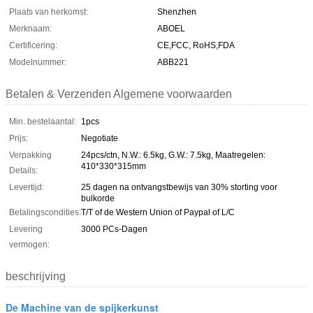
Plaats van herkomst:
Shenzhen
Merknaam:
ABOEL
Certificering:
CE,FCC, RoHS,FDA
Modelnummer:
ABB221
Betalen & Verzenden Algemene voorwaarden
Min. bestelaantal:
1pcs
Prijs:
Negotiate
Verpakking
24pcs/ctn, N.W.: 6.5kg, G.W.: 7.5kg, Maatregelen:
410*330*315mm
Details:
Levertijd:
25 dagen na ontvangstbewijs van 30% storting voor
bulkorde
Betalingscondities:
T/T of de Western Union of Paypal of L/C
Levering
3000 PCs-Dagen
vermogen:
beschrijving
De Machine van de spijkerkunst