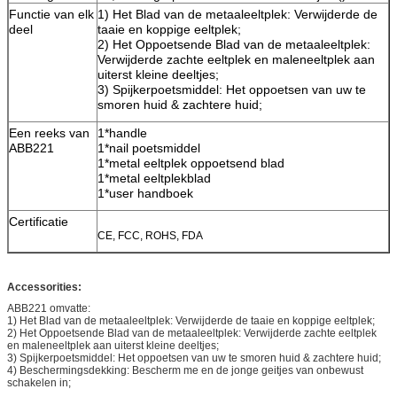
Functie van elk
1) Het Blad van de metaaleeltplek: Verwijderde de
deel
taaie en koppige eeltplek;
2) Het Oppoetsende Blad van de metaaleeltplek:
Verwijderde zachte eeltplek en maleneeltplek aan
uiterst kleine deeltjes;
3) Spijkerpoetsmiddel: Het oppoetsen van uw te
smoren huid & zachtere huid;
Een reeks van
1*handle
ABB221
1*nail poetsmiddel
1*metal eeltplek oppoetsend blad
1*metal eeltplekblad
1*user handboek
Certificatie
CE, FCC, ROHS, FDA
Accessorities:
ABB221 omvatte:
1) Het Blad van de metaaleeltplek: Verwijderde de taaie en koppige eeltplek;
2) Het Oppoetsende Blad van de metaaleeltplek: Verwijderde zachte eeltplek
en maleneeltplek aan uiterst kleine deeltjes;
3) Spijkerpoetsmiddel: Het oppoetsen van uw te smoren huid & zachtere huid;
4) Beschermingsdekking: Bescherm me en de jonge geitjes van onbewust
schakelen in;