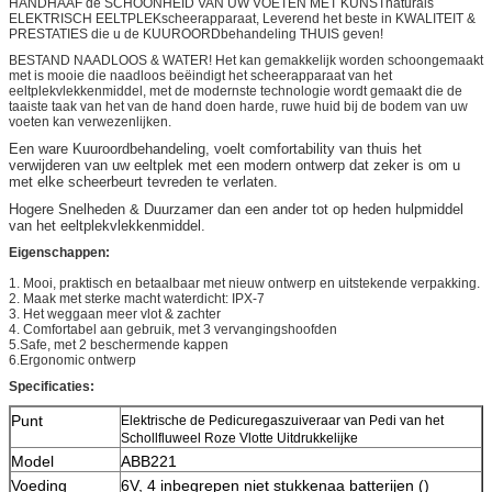
HANDHAAF de SCHOONHEID VAN UW VOETEN MET KUNSTnaturals
ELEKTRISCH EELTPLEKscheerapparaat, Leverend het beste in KWALITEIT &
PRESTATIES die u de KUUROORDbehandeling THUIS geven!
BESTAND NAADLOOS & WATER! Het kan gemakkelijk worden schoongemaakt
met is mooie die naadloos beëindigt het scheerapparaat van het
eeltplekvlekkenmiddel, met de modernste technologie wordt gemaakt die de
taaiste taak van het van de hand doen harde, ruwe huid bij de bodem van uw
voeten kan verwezenlijken.
Een ware Kuuroordbehandeling, voelt comfortability van thuis het
verwijderen van uw eeltplek met een modern ontwerp dat zeker is om u
met elke scheerbeurt tevreden te verlaten.
Hogere Snelheden & Duurzamer dan een ander tot op heden hulpmiddel
van het eeltplekvlekkenmiddel.
Eigenschappen:
1. Mooi, praktisch en betaalbaar met nieuw ontwerp en uitstekende verpakking.
2. Maak met sterke macht waterdicht: IPX-7
3.
Het weggaan
meer vlot & zachter
4. Comfortabel aan gebruik, met 3 vervangingshoofden
5.Safe, met 2 beschermende kappen
6.Ergonomic ontwerp
Specificaties:
Punt
Elektrische de Pedicuregaszuiveraar van Pedi van het
Schollfluweel Roze Vlotte Uitdrukkelijke
Model
ABB221
Voeding
6V, 4 inbegrepen niet stukkenaa batterijen ()