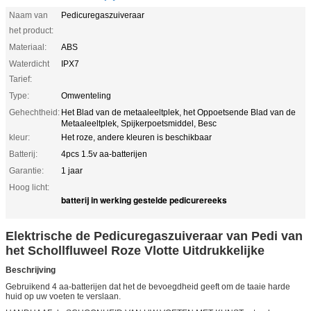
Naam van
Pedicuregaszuiveraar
het product:
Materiaal:
ABS
Waterdicht
IPX7
Tarief:
Type:
Omwenteling
Gehechtheid:
Het Blad van de metaaleeltplek, het Oppoetsende Blad van de
Metaaleeltplek, Spijkerpoetsmiddel, Besc
kleur:
Het roze, andere kleuren is beschikbaar
Batterij:
4pcs 1.5v aa-batterijen
Garantie:
1 jaar
Hoog licht:
batterij in werking gestelde pedicurereeks
Elektrische de Pedicuregaszuiveraar van Pedi van
het Schollfluweel Roze Vlotte Uitdrukkelijke
Beschrijving
Gebruikend 4 aa-batterijen dat het de bevoegdheid geeft om de taaie harde
huid op uw voeten te verslaan.