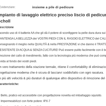
insieme a pile di pedicure
Evidenziare:
mpianto di lavaggio elettrico preciso liscio di pedicur
choll
escrizione
acendo uso di 4 batterie AA che gli dà il potere di sconfiggere la pelle dura dura sui 
ANTENGA LA BELLEZZA dei VOSTRI PIEDI CON IL RASOIO ELETTRICO del CAL
onsegnando il meglio nella QUALITÀ & nella PRESTAZIONE vi che danno il T
ESISTENTE DI ACQUA & SENZA CUCITURE! Può essere pulito facilmente con è bello 
imozione del callo di rivestimento, fatto con la tecnologia più moderna che può compir
uvida al fondo dei vostri piedi.
n vero trattamento della stazione termale, ritiene il comfortability di eliminaz
rogettazione moderna che è sicura di lasciarvi soddisfatto con ogni rasatura.
e più alti velocità & più duraturi di qualunque altro dispositivo di rimozione del 
aratteristiche:
. Bello, pratico ed accessibile con progettazione novella ed imballaggio squisito.
. Impermeabilizzi con forte potere: IPX-7