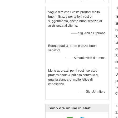
Voglio dire che i vostri prodotti molto
I
buoni. Grazie per tutto il vostro
suggerimento, anche buon servizio di
S
assistenza al cliente.
D
—— Sig. Abílio Cipriano
F
M
Buona qualità, buon prezzo, buon
c
servizio!
R
—— Simankovich di Emma
r
r
Molto apprezzi per il vostri servizio
U
professionale & più alto controllo di
qualità standard, molto felice di
p
conoscervi.
L
—— Sig. Johnifere
C
1
Sono ora online in chat
2