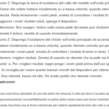
unto 2: Disponga la lama di lucidatura del callo del metallo sull'unità pr
ll'area che volete trattare inizialmente su a bassa velocità, quando riten
elocità. Rada lentamente i vostri piedi, smetta di controllare i risultati d
aggiunto i vostri risultati voluti, spenga il dispositivo.
ttenzione: Non esageri, dolore sulla vostra pelle del piede può risultare! 
itenete il dolore, smette di usando immediatamente.
unto 3: Disponga il lucidatore del chiodo sull'unità principale ed accenda.
rattare inizialmente su a bassa velocità, quando ritenete comodo poi per 
entamente i vostri piedi, smetta di controllare i risultati di tanto in tan
ttenere i migliori risultati. Smetta di usando se ritenete che la pelle sia 
unte:
a. Per i migliori risultati, bagni prego i vostri piedi prima dell'uso 
. Si consiglia per usare questo twicea\~month del dispositivo per ottenere 
.
Due velocità, basso ed alto. Ha scelto quello che ritenete comodo.
pplicazioni:
 una macchina adorabile di cura dei piedi che rimuove il callo più duro e la pelle s
rgonomicamente così perfettamente in palma della vostra mano per buoni controllo
uesta
macchina
usa la forza rotazionale per radersi rapidamente fuori dal callo e pe