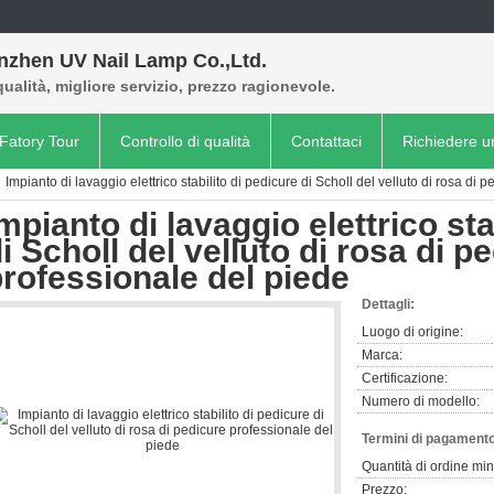
nzhen UV Nail Lamp Co.,Ltd.
qualità, migliore servizio, prezzo ragionevole.
Fatory Tour
Controllo di qualità
Contattaci
Richiedere u
Impianto di lavaggio elettrico stabilito di pedicure di Scholl del velluto di rosa di
mpianto di lavaggio elettrico sta
i Scholl del velluto di rosa di p
rofessionale del piede
Dettagli:
Luogo di origine:
Marca:
Certificazione:
Numero di modello:
Termini di pagamento
Quantità di ordine mi
Prezzo: