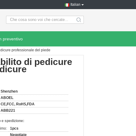
Italian
search
n preventivo
 pedicure professionale del piede
bilito di pedicure
edicure
Shenzhen
ABOEL
CE,FCC, RoHS,FDA
ABB221
 e spedizione:
nimo:
1pcs
Negotiate