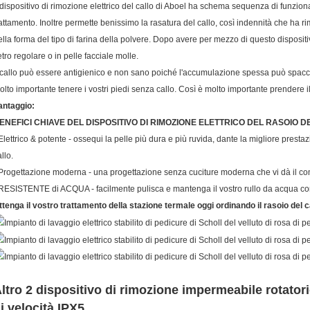
l dispositivo di rimozione elettrico del callo di Aboel
ha schema sequenza di funzionam
rattamento
. Inoltre permette benissimo la rasatura del callo, così indennità che ha rim
ella forma del tipo di farina della polvere. Dopo avere per mezzo di questo dispositivo,
etro regolare o in pelle facciale molle.
l callo può essere antigienico e non sano poiché l'accumulazione spessa può spacc
olto importante tenere i vostri piedi senza callo. Così è molto importante prendere il 
antaggio:
ENEFICI CHIAVE DEL DISPOSITIVO DI RIMOZIONE ELETTRICO DEL RASOIO D
 Elettrico & potente - ossequi la pelle più dura e più ruvida, dante la migliore prest
llo.
 Progettazione moderna - una progettazione senza cuciture moderna che vi dà il comfo
 RESISTENTE di ACQUA - facilmente pulisca e mantenga il vostro rullo da acqua corr
ttenga il vostro trattamento della stazione termale oggi ordinando il rasoio del ca
ltro 2 dispositivo di rimozione impermeabile rotator
i velocità IPX5