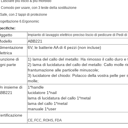
.
Lasciare
più liscio & più morbido
. Comodo per usare, con 3 teste della sostituzione
.Safe, con 2 tappi di protezione
rogettazione 6.Ergonomic
pecifiche:
ggetto
Impianto di lavaggio elettrico preciso liscio di pedicure di Pedi di
odello
ABB221
limentazione
6V, le batterie AA di 4 pezzi (non incluse)
lettrica
unzione di
1) lama del callo del metallo: Ha rimosso il callo duro e 
gni parte
2) lama di lucidatura del callo del metallo: Callo molle r
frantumazione alle particelle minuscole;
3) lucidatore del chiodo: Polacco della vostra pelle per 
molle;
n insieme di
1*handle
ABB221
lucidatore 1*nail
lama di lucidatura del callo 1*metal
lama del callo 1*metal
manuale 1*user
ertificazione
CE, FCC, ROHS, FDA