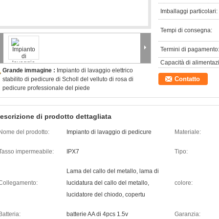
Imballaggi particolari:
Tempi di consegna:
Termini di pagamento
Capacità di alimentaz
Grande immagine :
Impianto di lavaggio elettrico
Contatto
stabilito di pedicure di Scholl del velluto di rosa di
pedicure professionale del piede
escrizione di prodotto dettagliata
Nome del prodotto:
Impianto di lavaggio di pedicure
Materiale:
Tasso impermeabile:
IPX7
Tipo:
Lama del callo del metallo, lama di
Collegamento:
lucidatura del callo del metallo,
colore:
lucidatore del chiodo, copertu
Batteria:
batterie AA di 4pcs 1.5v
Garanzia: