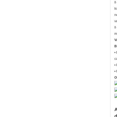
I
t
n
v
I
m
V
B
•
ca
•
•
O
A
d