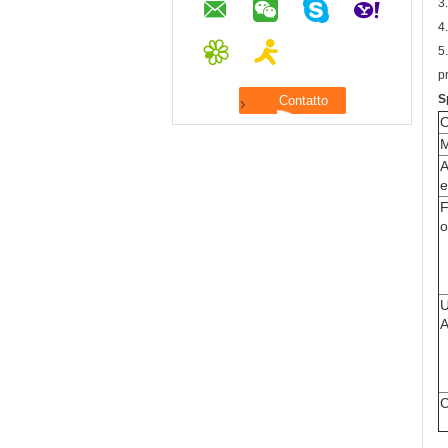
3
4
5
p
S
O
M
A
e
F
o
U
C