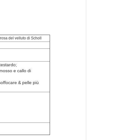
 rosa del velluto di Scholl
testardo;
imosso e callo di
soffocare & pelle più