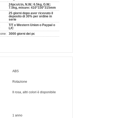
24pcs/ctn, N.W.: 6.5kg, G.W.:
7.5kg, misure: 410*330*315mm
25 giorni dopo aver ricevuto il
deposito di 30% per ordine in
serie
T/T o Western Union o Paypal o
:
L/C
ione:
3000 giorni dei pc
ABS
Rotazione
Il rosa, altri colori è disponibile
1 anno