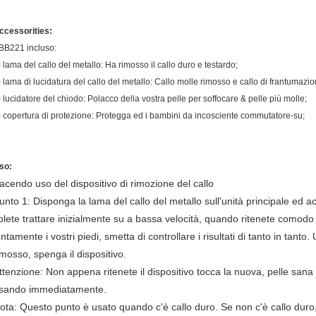
ccessorities:
BB221 incluso:
) lama del callo del metallo: Ha rimosso il callo duro e testardo;
) lama di lucidatura del callo del metallo: Callo molle rimosso e callo di frantumazio
) lucidatore del chiodo: Polacco della vostra pelle per soffocare & pelle più molle;
) copertura di protezione: Protegga ed i bambini da incosciente commutatore-su;
so:
acendo uso del dispositivo di rimozione del callo
unto 1: Disponga la lama del callo del metallo sull'unità principale ed ac
olete trattare inizialmente su a bassa velocità, quando ritenete comodo p
entamente i vostri piedi, smetta di controllare i risultati di tanto in tanto.
imosso,
spenga il
dispositivo.
ttenzione: Non appena ritenete il dispositivo tocca la nuova, pelle sana o
sando immediatamente.
ota: Questo punto è usato quando c'è callo duro. Se non c'è callo duro