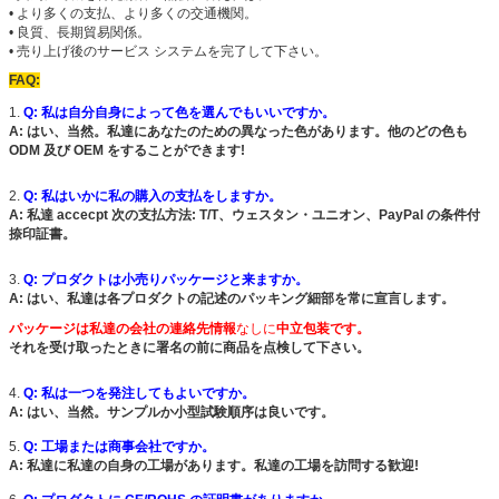
• より多くの支払、より多くの交通機関。
• 良質、長期貿易関係。
• 売り上げ後のサービス システムを完了して下さい。
FAQ:
1.
Q: 私は自分自身によって色を選んでもいいですか。
A: はい、当然。私達にあなたのための異なった色があります。他のどの色も
ODM 及び OEM をすることができます!
2.
Q: 私はいかに私の購入の支払をしますか。
A: 私達 accecpt 次の支払方法: T/T、ウェスタン・ユニオン、PayPal の条件付
捺印証書。
3.
Q: プロダクトは小売りパッケージと来ますか。
A: はい、私達は各プロダクトの記述のパッキング細部を常に宣言します。
パッケージは私達の会社の連絡先情報
なしに
中立包装です。
それを受け取ったときに署名の前に商品を点検して下さい。
4.
Q: 私は一つを発注してもよいですか。
A: はい、当然。サンプルか小型試験順序は良いです。
5.
Q: 工場または商事会社ですか。
A: 私達に私達の自身の工場があります。私達の工場を訪問する歓迎!