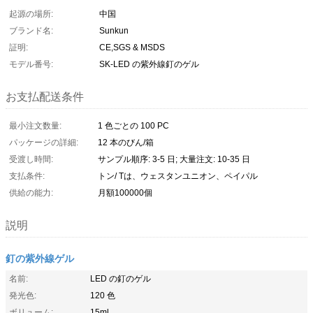
起源の場所:
中国
ブランド名:
Sunkun
証明:
CE,SGS & MSDS
モデル番号:
SK-LED の紫外線釘のゲル
お支払配送条件
最小注文数量:
1 色ごとの 100 PC
パッケージの詳細:
12 本のびん/箱
受渡し時間:
サンプル順序: 3-5 日; 大量注文: 10-35 日
支払条件:
トン/ Tは、ウェスタンユニオン、ペイパル
供給の能力:
月額100000個
説明
釘の紫外線ゲル
名前:
LED の釘のゲル
発光色:
120 色
ボリューム:
15ml