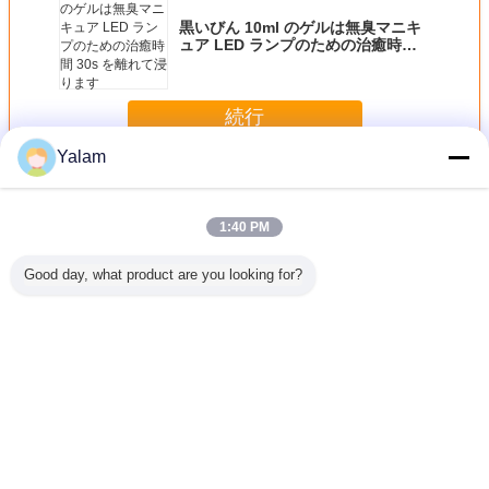
黒いびん 10ml のゲルは無臭マニキ
ュア LED ランプのための治癒時間
30s を離れて浸ります
続行
Yalam
釘の紫外線ゲル
多く
1:40 PM
Good day, what product are you looking for?
の美の器
環境友好的な健康
30 日間ゲルの釘
ポータブルは取除
釘の芸術
械
浸ります-紫外線ゲ
の Ponish の滞在
くこと容易な LED
ための 1
ル/3 つのステップ
のよじ登る色を離
の釘のゲルのマニ
の紫外
LED を離れて…手
れた 1 つのステッ
キュアの Diy の釘
およびつま先のた
プ ゲルのソックス
の開始のキットを
めのゲルを釘付け
離れて浸ります
言語を変えて下さい
して下さい
Japanese