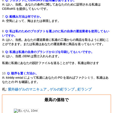
6.
Q: プロダクトに CE/ROHS の証明書がありますか。
A: はい、当然。 あなたの条件に関してあなたのために証明される私達は
CE/RoHS を提供してもいいです。
7.
Q: 船積み方法は何ですか。
A: 空気によって、海はまたは表現します。
8.
Q: 私は私のためのプロダクトを運ぶのに私の自身の運送業者を使用してもい
いですか。
A: はい、当然。あなたの運送業者に私達の工場からの商品を取るように頼むこ
とができます。または私達はあなたの運送業者に商品を送ってもいいです。
9.
Q: 私達は私達の自身のブランドかロゴを印刷してもいいですか。
A: はい、当然 .ODM は受け入れられます。
私達に私達にあなたの設計ファイルを送ることができ、私達は助けます
10.
Q: 順序を置く方法か。
A: kinldy emial によって私達にあなたの PO を送ればファクシミリ、私達はあ
なたとの PI を確認します。
紫外線ゲルのマニキュア
ゲルの釘ランプ
釘ランプ
札:
,
,
最高の価格で