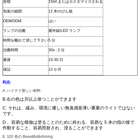
容積
15ml またはカスタマイズされる
包装の細部:
12 本のびん箱
OEM/ODM:
はい
ランプの治癒
紫外線/LED ランプ
時間を離れて浸して下さい
5 分
治癒時間
30s - 2 分
最後
15-30 日
保証:
12 か月
利点:
A. ハイテク新しい材料
B.右の色は月以上保つことができます
C. それは、緩み、環境に優しい無臭感覚薄い重量のライトではない
です。
D.、容易な模倣は塗ることのために終わる、容易な 5 本の指の後で
作動すること、容易照射され、浸ることができます
E.
102 色の Beautiful&shining