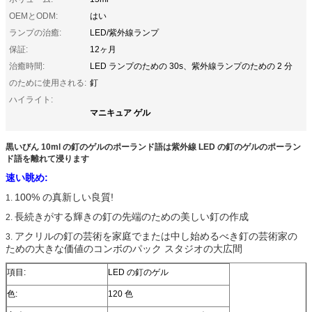
OEMとODM:
はい
ランプの治癒:
LED/紫外線ランプ
保証:
12ヶ月
治癒時間:
LED ランプのための 30s、紫外線ランプのための 2 分
のために使用される:
釘
ハイライト:
マニキュア ゲル
黒いびん 10ml の釘のゲルのポーランド語は紫外線 LED の釘のゲルのポーラン
ド語を離れて浸ります
速い眺め:
100% の真新しい良質!
1.
長続きがする輝きの釘の先端のための美しい釘の作成
2.
アクリルの釘の芸術を家庭でまたは中し始めるべき釘の芸術家の
3.
ための大きな価値のコンボのパック スタジオの大広間
項目:
LED の釘のゲル
色:
120 色