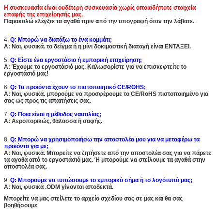
Η συσκευασία είναι ουδέτερη συσκευασία
χωρίς οποιαδήποτε στοιχεία
επαφής της επιχείρησής μας.
Παρακαλώ ελέγξτε τα αγαθά πριν από την υπογραφή όταν την λάβατε.
4.
Q: Μπορώ να διατάξω το ένα κομμάτι;
Α: Ναι, φυσικά. το δείγμα ή η μίνι δοκιμαστική διαταγή είναι ΕΝΤΑΞΕΙ.
5.
Q: Είστε ένα εργοστάσιο ή εμπορική επιχείρηση;
Α: Έχουμε το εργοστάσιό μας. Καλωσορίστε για να επισκεφτείτε το
εργοστάσιό μας!
6.
Q: Τα προϊόντα έχουν το πιστοποιητικό CE/ROHS;
Α: Ναι, φυσικά. μπορούμε να προσφέρουμε το CE/RoHS πιστοποιημένο για
σας ως προς τις απαιτήσεις σας.
7.
Q: Ποια είναι η μέθοδος ναυτιλίας;
Α: Αεροπορικώς, θάλασσα ή σαφής.
8.
Q: Μπορώ να χρησιμοποιήσω την αποστολέα μου για να μεταφέρω τα
προϊόντα για με;
Α: Ναι, φυσικά. Μπορείτε να ζητήσετε από την αποστολέα σας για να πάρετε
τα αγαθά από το εργοστάσιό μας. Ή μπορούμε να στείλουμε τα αγαθά στην
αποστολέα σας.
9.
Q: Μπορούμε να τυπώσουμε το εμπορικό σήμα ή το λογότυπό μας;
Α: Ναι, φυσικά .ODM γίνονται αποδεκτά.
Μπορείτε να μας στείλετε το αρχείο σχεδίου σας σε μας και θα σας
βοηθήσουμε