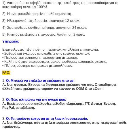
1). Διατηρούμε τα υψηλά πρότυπα της τελειότητας και προσπαθούμε για τη
ικανοποίηση πελατών 100%!
2). Η ανατροφοδότηση είναι πολύ σημαντική.
3). Ηλεκτρονικό ταχυδρομείο: απάντηση 12 ωρών.
4). Σε απευθείας σύνδεση μήνυμα: απάντηση 24 ωρών.
5). Κινητός με εξετάστε επειγόντως: Απάντηση 2 ώρες.
Υπηρεσία:
Επαγγελματική εξυπηρέτηση πελατών, κατάλληλη επικοινωνία.
• Σοβαρά και έγκαιρος αποκριθείτε στις έρευνες πελατών.
• Περισσότερη πληρωμή, περισσότερη μεταφορά.
• Καλή ποιότητα, περισσότερες μακροπρόθεσμες εμπορικές σχέσεις.
• Πλήρες σύστημα υπηρεσιών μεταπωλήσεων.
FAQ:
1.
Q: Μπορώ να επιλέξω τα χρώματα από με;
Α: Ναι, φυσικά. Έχουμε τα διαφορετικά χρώματα για σας. Οποιαδήποτε
άλλαδήποτε χρώματα μπορούν να κάνουν το ODM & το cOem!
2.
Q: Πώς πληρώνω για την αγορά μου;
Α: Εμείς accecpt οι ακόλουθες μέθοδοι πληρωμής: T/T, Δυτική Ένωση,
PayPal, μεταβίβαση.
3.
Q: Τα προϊόντα έρχονται με τη λιανική συσκευασία;
Α: Ναι, δηλώνουμε πάντα τη λεπτομέρεια συσκευασίας στην περιγραφή κάθε
προϊόντος.