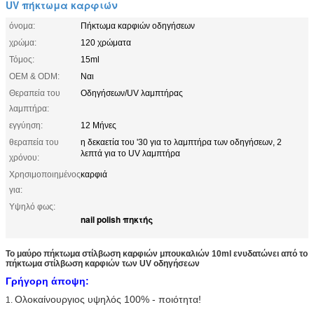
UV πήκτωμα καρφιών
όνομα:
Πήκτωμα καρφιών οδηγήσεων
χρώμα:
120 χρώματα
Τόμος:
15ml
OEM & ODM:
Ναι
Θεραπεία του
Οδηγήσεων/UV λαμπτήρας
λαμπτήρα:
εγγύηση:
12 Μήνες
θεραπεία του
η δεκαετία του '30 για το λαμπτήρα των οδηγήσεων, 2
λεπτά για το UV λαμπτήρα
χρόνου:
Χρησιμοποιημένος
καρφιά
για:
Υψηλό φως:
nail polish πηκτής
Το μαύρο πήκτωμα στίλβωση καρφιών μπουκαλιών 10ml ενυδατώνει από το
πήκτωμα στίλβωση καρφιών των UV οδηγήσεων
Γρήγορη άποψη:
Ολοκαίνουργιος υψηλός 100% - ποιότητα!
1.