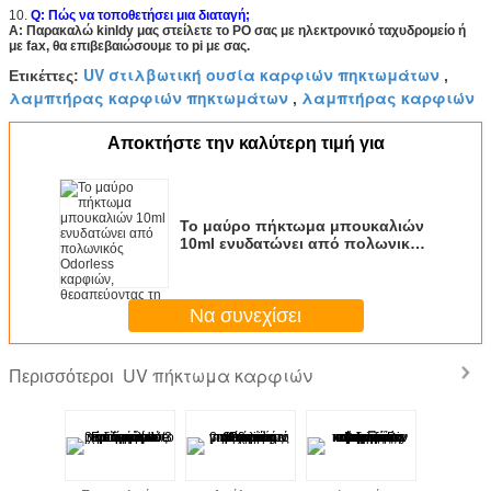
10.
Q: Πώς να τοποθετήσει μια διαταγή;
Α: Παρακαλώ kinldy μας στείλετε το PO σας με ηλεκτρονικό ταχυδρομείο ή
με fax, θα επιβεβαιώσουμε το pi με σας.
UV στιλβωτική ουσία καρφιών πηκτωμάτων
Ετικέττες:
,
λαμπτήρας καρφιών πηκτωμάτων
λαμπτήρας καρφιών
,
Αποκτήστε την καλύτερη τιμή για
Το μαύρο πήκτωμα μπουκαλιών
10ml ενυδατώνει από πολωνικός
Odorless καρφιών,
θεραπεύοντας τη χρονική
δεκαετία του '30 για το λαμπτήρα
Να συνεχίσει
των οδηγήσεων
UV πήκτωμα καρφιών
Περισσότεροι