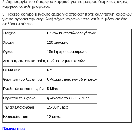
Δημιουργία του όμορφου καρφιού για τις μακράς διαρκείας άκρες
2.
καρφιών σπινθηρίσματος
Πακέτο combo μεγάλης αξίας για οποιοδήποτε καλλιτέχνη καρφιών
3.
για να αρχίσει την ακρυλική τέχνη καρφιών στο σπίτι ή μέσα σε ένα
σαλόνι στούντιο
Στοιχείο:
Πήκτωμα καρφιών οδηγήσεων
Χρώμα:
120 χρώματα
Όγκος
15ml ή προσαρμοσμένος
Λεπτομέρειες συσκευασίας:
κιβώτιο 12 μπουκαλιών
OEM/ODM:
Ναι
Θεραπεία του λαμπτήρα
UV/λαμπτήρας των οδηγήσεων
Ενυδατώστε από το χρόνο
5 Mins
Θεραπεία του χρόνου
η δεκαετία του '30 - 2 Mins
Την τελευταία φορά
15-30 ημέρες
Εξουσιοδότηση:
12 μήνες
Πλεονέκτημα: