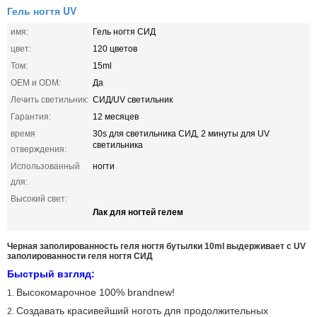
Гель ногтя UV
имя:
Гель ногтя СИД
цвет:
120 цветов
Том:
15ml
OEM и ODM:
Да
Лечить светильник:
СИД/UV светильник
Гарантия:
12 месяцев
время
30s для светильника СИД, 2 минуты для UV
светильника
отверждения:
Использованный
ногти
для:
Высокий свет:
Лак для ногтей гелем
Черная заполированность геля ногтя бутылки 10ml выдерживает с UV
заполированности геля ногтя СИД
Быстрый взгляд:
Высокомарочное 100% brandnew!
1.
Создавать красивейший ноготь для продолжительных
2.