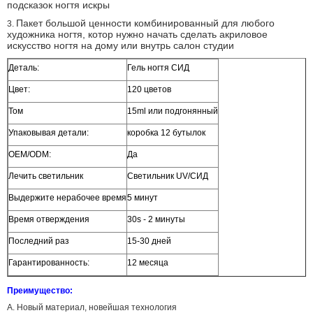
подсказок ногтя искры
Пакет большой ценности комбинированный для любого
3.
художника ногтя, котор нужно начать сделать акриловое
искусство ногтя на дому или внутрь салон студии
Деталь:
Гель ногтя СИД
Цвет:
120 цветов
Том
15ml или подгонянный
Упаковывая детали:
коробка 12 бутылок
OEM/ODM:
Да
Лечить светильник
Светильник UV/СИД
Выдержите нерабочее время
5 минут
Время отверждения
30s - 2 минуты
Последний раз
15-30 дней
Гарантированность:
12 месяца
Преимущество:
A. Новый материал, новейшая технология