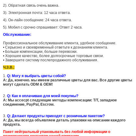
2). Обратная связь очень важна.
3). Электронная почта: 12 часа ответа.
4). Он-лайн сообщение: 24 часа ответа.
5). Мобил с срочно спрашивает: Ответ 2 часа.
Обслуживание:
Профессиональное обслуживание клиента, удобное сообщение.
• Серьезно и своевременный ответьте к дознаниям клиента.
• Больше компенсации, больше перевозки.
• Хорошее качество, более долгосрочные торговые связи.
• Завершите систему послепродажного обслуживания.
Ч.З.В.:
1.
Q: Могу я выбрать цветы собой?
A: Да, конечно. мы имеем различные цветы для вас. Все другие цветы
могут сделать ODM & OEM!
2.
Q: Как я оплачиваю для моей покупкы?
A: Мы accecpt следующие методы компенсации: T/T, западное
соединение, PayPal, Escrow.
3.
Q: Делают продукты приходят с розничным пакетом?
A: Да, мы всегда объявляем деталь упаковки на описании каждого
продукта.
Пакет нейтральный упаковывать
без любой информации о