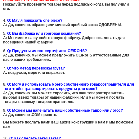
возможностях контактов нашей компании.
Пожалуйста проверите товары перед подписью когда вы получили
его.
4.
Q: May я приказать one piece?
A: Да, конечно. образец или миниый пробный заказ ОДОБРЕНЫ.
5.
Q: Вы фабрика или торговая компания?
A: Мы имеем нашу собственную фабрику. Добро пожаловать для
посещения нашей фабрики!
6.
Q: Продукты имеют сертификат CE/ROHS?
A: Да, конечно. мы можем предложить CE/RoHS аттестованные для
вас о ваших требованиях.
7.
Q: Что метод перевозкы груза?
A: воздухом, море или выражает.
8.
Q: Могу я использовать моего собственного товароотправителя для
того чтобы транспортировать продукты для меня?
A: Да, конечно. вы можете спросить, что ваш товароотправитель
выбрал вверх товары от нашей фабрики. Или мы можем послать
товары к вашему товароотправителю.
9.
Q: Можем мы напечатать наши собственные тавро или логос?
A: Да, конечно .ODM принято.
Вы можете послать нами ваш архив конструкции к нам и мы поможем
вам
10.
Q: Как сделать заказ заказ?