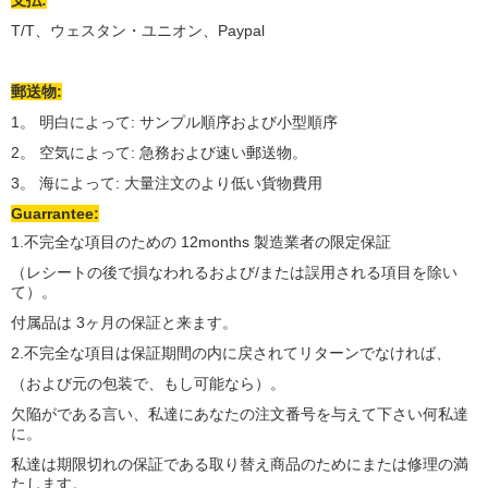
支払:
T/T、ウェスタン・ユニオン、Paypal
郵送物:
1。 明白によって: サンプル順序および小型順序
2。 空気によって: 急務および速い郵送物。
3。 海によって: 大量注文のより低い貨物費用
Guarrantee:
1.不完全な項目のための 12months 製造業者の限定保証
（レシートの後で損なわれるおよび/または誤用される項目を除い
て）。
付属品は 3ヶ月の保証と来ます。
2.不完全な項目は保証期間の内に戻されてリターンでなければ、
（および元の包装で、もし可能なら）。
欠陥がである言い、私達にあなたの注文番号を与えて下さい何私達
に。
私達は期限切れの保証である取り替え商品のためにまたは修理の満
たします。