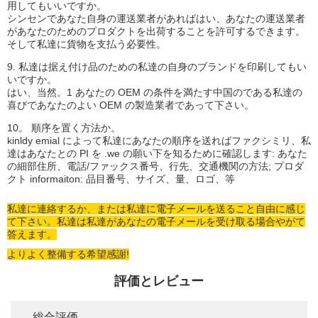
用してもいいですか。
シンセンであなた自身の運送業者があればはい、あなたの運送業者
があなたのためのプロダクトを出荷することを許可するできます。
そして私達に貨物を支払う必要性。
9. 私達は据え付け品のための私達の自身のブランドを印刷してもい
いですか。
はい、当然。1 あなたの OEM の条件を満たす中国のである私達の
喜びであなたのよい OEM の製造業者であって下さい。
10。 順序を置く方法か。
kinldy emial によって私達にあなたの順序を送ればファクシミリ、私
達はあなたとの PI を .we の願い下を知るために確認します: あなた
の細部住所、電話/ファックス番号、行先、交通機関の方法; プロダ
クト informaiton: 品目番号、サイズ、量、ロゴ、等
私達に連絡するか、または私達に電子メールを送ること自由に感じ
て下さい。私達は私達があなたの電子メールを受け取る場合やがて
答えます。
よりよく整備する希望感謝!
評価とレビュー
総合評価