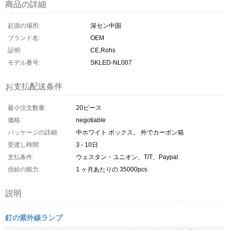
商品の詳細
起源の場所:
深セン中国
ブランド名:
OEM
証明:
CE,Rohs
モデル番号:
SKLED-NL007
お支払配送条件
最小注文数量:
20ピース
価格:
negotiable
パッケージの詳細:
中ホワイト ボックス。 外でカーボン箱
受渡し時間:
3 - 10日
支払条件:
ウェスタン・ユニオン、T/T、Paypal
供給の能力:
1 ヶ月あたりの 35000pcs
説明
釘の紫外線ランプ