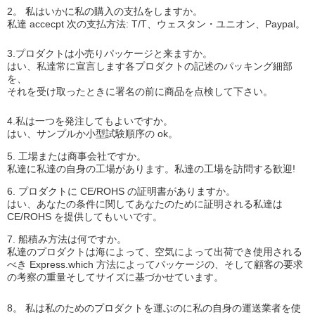
2。 私はいかに私の購入の支払をしますか。
私達 accecpt 次の支払方法: T/T、ウェスタン・ユニオン、Paypal。
3.プロダクトは小売りパッケージと来ますか。
はい、私達常に宣言します各プロダクトの記述のパッキング細部
を、
それを受け取ったときに署名の前に商品を点検して下さい。
4.私は一つを発注してもよいですか。
はい、サンプルか小型試験順序の ok。
5. 工場または商事会社ですか。
私達に私達の自身の工場があります。私達の工場を訪問する歓迎!
6. プロダクトに CE/ROHS の証明書がありますか。
はい、あなたの条件に関してあなたのために証明される私達は
CE/ROHS を提供してもいいです。
7. 船積み方法は何ですか。
私達のプロダクトは海によって、空気によって出荷でき使用される
べき Express.which 方法によってパッケージの、そして顧客の要求
の考察の重量そしてサイズに基づかせています。
8。 私は私のためのプロダクトを運ぶのに私の自身の運送業者を使