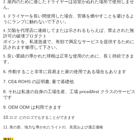
屋内のために適したドライヤーは浴室かぬれた場所で使用しませ
2.
ん。
ドライヤーを長い間使用した場合、苦痛を燃やすことを避けるよ
3.
うにランプに触れないで下さい。
欠陥を代理店に連絡してまたは示されるもらえば、禁止された無
4.
許可の破壊プロダクト
ポイントを、私達急速で、有効で満足なサービスを提供するために
託されます修理して下さい。
良い業績の導かれた球根は正常な使用のために、長く持続できま
5.
す。
6. 作動すること非常に容易また家の使用である場合もあります
7. CE& ROHS の証明書; 量で基礎他
8. それは私達の自身の工場生産、工場 price&first クラスのサービス
です
9. OEM ODM は利用できます
10.
ロゴ: どのロゴでもすることができます
11. 美の形、強力な導かれたライトの、良質および適正価格