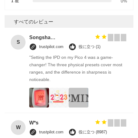
1 星
0%
すべてのレビュー
Songshang
S
trustpilot.com
役に立つ (1)
"Setting the IPD on my Pico 4 was a game-
changer! The three physical presets cover most
ranges, and the difference in sharpness is
noticeable.
W*s
W
trustpilot.com
役に立つ (8987)