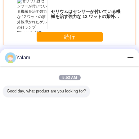
セリウムはセンサーが付いている機
械を治す強力な 12 ワットの紫外線
導かれたゲルの釘ランプ 395nm を
承認しました
続行
釘の紫外線ランプ
多く
Yalam
5:53 AM
8W LED
120 秒 4 を使用し
2.7M-3.9M 99%カ
1.8M.2.1M.2.4M.2.7M.3.0M
36w スキ
Good day, what product are you looking for?
ランプ
てタイマー 36 w
ーボン磯釣りの棒
の回転のフライ フ
プロダク
ジェル ネイル UV
のブランク
ィッシングの棒カ
外線ランプ
ランプ ※ 9 w の電
ーボン繊維の棒の
81
球をオン/オフ ス
送り装置のボート
イッチの釘
採取ポーランド人
棒
言語を変えて下さい
Japanese