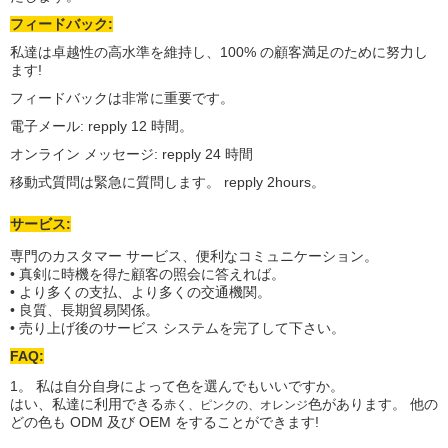
フィードバック:
私達は卓越性の高水準を維持し、100% の顧客満足のために努力し
ます!
フィードバックは非常に重要です。
電子メール: repply 12 時間。
オンライン メッセージ: repply 24 時間
移動式質問は緊急に質問します。 repply 2hours。
サービス:
専門のカスタマー サービス、便利なコミュニケーション。
• 真剣に時機を得た顧客の照会に答えれば。
• より多くの支払、より多くの交通機関。
• 良質、長期貿易関係。
• 売り上げ後のサービス システムを完了して下さい。
FAQ:
1。 私は自分自身によって色を選んでもいいですか。
はい、私達に利用できる
色があります。 他の
赤く、ピンクの、オレンジ
どの色も ODM 及び OEM をすることができます!