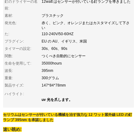
釘のドライヤーの名
12watt はセンサーが付いている釘ランプを導きました
前:
素材:
プラスチック
発光色:
赤く、ピンク、オレンジまたはカスタマイズして下さ
い
た:
110-240V/50-60HZ
プラグイン:
EU の AU、イギリス、米国
タイマーの設定:
30s、60s、90s
関数:
つくべき自動的にセンサー
生命を使用して:
35000hours
波長:
395nm
重量:
300グラム
製品サイズ:
147*84*78mm
ハイライト:
uv 光を爪します。
セリウムはセンサーが付いている機械を治す強力な 12 ワット紫外線 LED の釘
ランプ 395nm を承認しました
速い眺め: