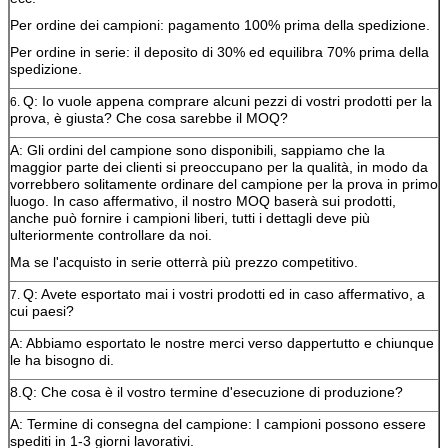
Per ordine dei campioni: pagamento 100% prima della spedizione.
Per ordine in serie: il deposito di 30% ed equilibra 70% prima della
spedizione.
Q: Io vuole appena comprare alcuni pezzi di vostri prodotti per la
6.
prova, è giusta? Che cosa sarebbe il MOQ?
A: Gli ordini del campione sono disponibili, sappiamo che la
maggior parte dei clienti si preoccupano per la qualità, in modo da
vorrebbero solitamente ordinare del campione per la prova in primo
luogo. In caso affermativo, il nostro MOQ baserà sui prodotti,
anche può fornire i campioni liberi, tutti i dettagli deve più
ulteriormente controllare da noi.
Ma se l'acquisto in serie otterrà più prezzo competitivo.
Q: Avete esportato mai i vostri prodotti ed in caso affermativo, a
7.
cui paesi?
A: Abbiamo esportato le nostre merci verso dappertutto e chiunque
le ha bisogno di.
8.Q: Che cosa è il vostro termine d'esecuzione di produzione?
A: Termine di consegna del campione: I campioni possono essere
spediti in 1-3 giorni lavorativi.