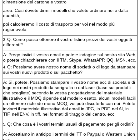
dimensione del cartone e vostro
area. Così dovete dirmi i modelli che volete ordinare noi e dalla
quantità,
poi calcoleremo il costo di trasporto per voi nel modo più
ragionevole.
Q: Come posso ottenere il vostro listino prezzi dei vostri oggetti
3.
differenti?
A: Prego inviici il vostro email o potete indagine sul nostro sito Web,
o potete chiacchierare con il TM, Skype, WhatsAPP, QQ, MSN, ecc.
Q: Possiamo avere nostro nome di società o di logo da stampare
4.
sui vostri nuovi prodotti o sul pacchetto?
A: Sì, potete. Possiamo stampare il vostro nome ecc di società e di
logo nei nostri prodotti da serigrafia o dal laser (base sui prodotti
che scegliete) secondo la vostra progettazione del materiale
illustrativo e il MOQ dipende dal modello esatto, alcuni modelli facili
da ottenere richiede meno MOQ, voi può discuterlo con noi. Potete
inviarci il materiale illustrativo dal email in JPG, in PDF, nel AI, in
TIF, nell'ENV, in tiff, nei formati di tiraggio del centro, ecc.
Q: Che cosa è i vostri termini usuali di pagamento per gli ordini?
5.
A: Accettiamo in anticipo i termini del TT o Paypal o Western Union
ecc.