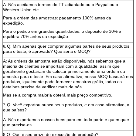
A: Nós aceitamos termos do TT adiantado ou o Paypal ou o
Western Union etc.
Para a ordem das amostras: pagamento 100% antes da
expedição.
Para o pedido em grandes quantidades: o depósito de 30% e
equilibra 70% antes da expedição.
Q: Mim apenas quer comprar algumas partes de seus produtos
6.
para o teste, é aprovado? Que seria o MOQ?
A: As ordens da amostra estão disponíveis, nós sabemos que a
maioria de clientes se importam com a qualidade, assim que
geralmente gostariam de colocar primeiramente uma ordem da
amostra para o teste. Em caso afirmativo, nosso MOQ baseará nos
produtos, igualmente pode fornecer amostras grátis, todos os
detalhes precisa de verificar mais de nós.
Mas se a compra maioria obterá mais preço competitivo.
Q: Você exportou nunca seus produtos, e em caso afirmativo, a
7.
que países?
A: Nós exportamos nossos bens para em toda parte e quem quer
que precisa-os.
8.Q: Que é seu prazo de execução de produção?