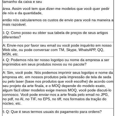
tamanho da caixa e seu
área. Assim você tem que dizer-me modelos que você quer pedir
de nós e da quantidade,
então nós calcularemos os custos de envio para você na maneira a
mais razoável.
Q: Como posso eu obter sua tabela de preços de seus artigos
3.
diferentes?
A: Envie-nos por favor seu email ou você pode inquérito em nosso
Web site, ou pode conversar com TM, Skype, WhatsAPP, QQ,
MSN, etc.
Q: Podemos nós ter nosso logotipo ou nome da empresa a ser
4.
imprimidos em seus produtos novos ou no pacote?
A: Sim, você pode. Nós podemos imprimir seus logotipo e nome da
empresa etc. em nossos produtos pela impressão de tela de seda
ou pelo laser (base nos produtos que você escolhe) de acordo com
seu projeto da arte finala, e o MOQ depende do modelo exato,
algum fácil obter modelos exige menos MOQ, você pode discuti-lo
connosco. Você pode enviar-nos a arte finala pelo email no JPG,
no pdf, no AI, no TIF, no EPS, no tiff, nos formatos da tração do
núcleo, etc.
Q: Que é seus termos usuais do pagamento para ordens?
5.