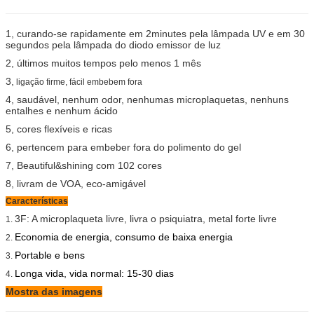
1, curando-se rapidamente em 2minutes pela lâmpada UV e em 30
segundos pela lâmpada do diodo emissor de luz
2, últimos muitos tempos pelo menos 1 mês
3,
ligação firme, fácil embebem fora
4, saudável, nenhum odor, nenhumas microplaquetas, nenhuns
entalhes e nenhum ácido
5, cores flexíveis e ricas
6, pertencem para embeber fora do polimento do gel
7, Beautiful&shining com 102 cores
8, livram de VOA, eco-amigável
Características
3F: A microplaqueta livre, livra o psiquiatra, metal forte livre
1.
Economia de energia, consumo de baixa energia
2.
Portable e bens
3.
Longa vida, vida normal: 15-30 dias
4.
Mostra das imagens