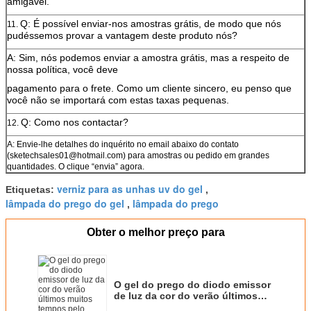
amigável.
Q: É possível enviar-nos amostras grátis, de modo que nós
11.
pudéssemos provar a vantagem deste produto nós?
A: Sim, nós podemos enviar a amostra grátis, mas a respeito de
nossa política, você deve
pagamento para o frete. Como um cliente sincero, eu penso que
você não se importará com estas taxas pequenas.
Q: Como nos contactar?
12.
A: Envie-lhe detalhes do inquérito no email abaixo do contato
(sketechsales01@hotmail.com) para amostras ou pedido em grandes
quantidades. O clique “envia” agora.
verniz para as unhas uv do gel
Etiquetas:
,
lâmpada do prego do gel
lâmpada do prego
,
Obter o melhor preço para
O gel do prego do diodo emissor
de luz da cor do verão últimos
muitos tempos pelo menos 1 mês