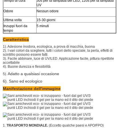
Tempo di cura
30s per la lampada del LED, 120s per la lampada
UV
Odore
Nessun odore
Ultima volta
15-30 giorni
Inzuppi fuori da
5 minuti
tempo
Caratteristica
1). Adesione inodora, ecologica, a prova di macchia, buona
2). I vari colori da scegliere, tutti i colori dello speciale, la perla, effetti di
scintillio possono essere fatti.
3). Facile abbinare, luce di UV/LED. Applicazione facile, pittura ripetibile
accettabile
4). Buone durezza e flessibilità
Adatto a qualsiasi occasione
5).
6). Sano ed ecologico
Manifestazione dell'immagine
1.
TRASPORTO MONDIALE.
(Eccetto qualche paesi e APO/FPO)