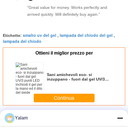
"Great value for money. Works perfectly and
arrived quickly. Will definitely buy again."
smalto uv del gel
lampada del chiodo del gel
Etichette:
,
,
lampada del chiodo
Ottieni il miglior prezzo per
Sani amichevoli eco- si
inzuppano - fuori dal gel UV/3
punti LED inchiodi il gel per la
mano ed il dito del piede
Continua
Gel UV del chiodo
Più
Yalam