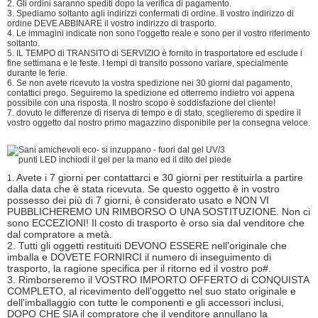
2. Gli ordini saranno spediti dopo la verifica di pagamento.
3. Spediamo soltanto agli indirizzi confermati di ordine. Il vostro indirizzo di
ordine DEVE ABBINARE il vostro indirizzo di trasporto.
4. Le immagini indicate non sono l'oggetto reale e sono per il vostro riferimento
soltanto.
5. IL TEMPO di TRANSITO di SERVIZIO è fornito in trasportatore ed esclude i
fine settimana e le feste. I tempi di transito possono variare, specialmente
durante le ferie.
6. Se non avete ricevuto la vostra spedizione nei 30 giorni dal pagamento,
contattici prego. Seguiremo la spedizione ed otterremo indietro voi appena
possibile con una risposta. Il nostro scopo è soddisfazione del cliente!
7. dovuto le differenze di riserva di tempo e di stato, sceglieremo di spedire il
vostro oggetto dal nostro primo magazzino disponibile per la consegna veloce.
Avete i 7 giorni per contattarci e 30 giorni per restituirla a partire
1.
dalla data che è stata ricevuta. Se questo oggetto è in vostro
possesso dei più di 7 giorni, è considerato usato e NON VI
PUBBLICHEREMO UN RIMBORSO O UNA SOSTITUZIONE. Non ci
sono ECCEZIONI! Il costo di trasporto è orso sia dal venditore che
dal compratore a metà.
2. Tutti gli oggetti restituiti DEVONO ESSERE nell'originale che
imballa e DOVETE FORNIRCI il numero di inseguimento di
trasporto, la ragione specifica per il ritorno ed il vostro po#.
3. Rimborseremo il VOSTRO IMPORTO OFFERTO di CONQUISTA
COMPLETO, al ricevimento dell'oggetto nel suo stato originale e
dell'imballaggio con tutte le componenti e gli accessori inclusi,
DOPO CHE SIA il compratore che il venditore annullano la