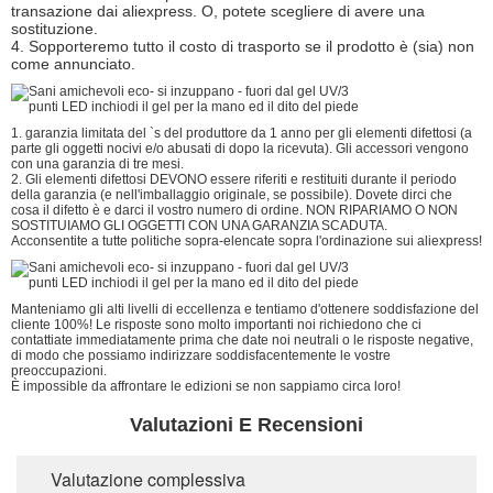
transazione dai aliexpress. O, potete scegliere di avere una
sostituzione.
4. Sopporteremo tutto il costo di trasporto se il prodotto è (sia) non
come annunciato.
1. garanzia limitata del `s del produttore da 1 anno per gli elementi difettosi (a
parte gli oggetti nocivi e/o abusati di dopo la ricevuta). Gli accessori vengono
con una garanzia di tre mesi.
2. Gli elementi difettosi DEVONO essere riferiti e restituiti durante il periodo
della garanzia (e nell'imballaggio originale, se possibile). Dovete dirci che
cosa il difetto è e darci il vostro numero di ordine. NON RIPARIAMO O NON
SOSTITUIAMO GLI OGGETTI CON UNA GARANZIA SCADUTA.
Acconsentite a tutte politiche sopra-elencate sopra l'ordinazione sui aliexpress!
Manteniamo gli alti livelli di eccellenza e tentiamo d'ottenere soddisfazione del
cliente 100%! Le risposte sono molto importanti noi richiedono che ci
contattiate immediatamente prima che date noi neutrali o le risposte negative,
di modo che possiamo indirizzare soddisfacentemente le vostre
preoccupazioni.
È impossible da affrontare le edizioni se non sappiamo circa loro!
Valutazioni E Recensioni
Valutazione complessiva