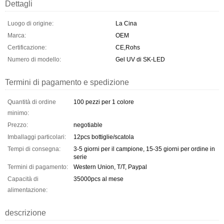
Dettagli
Luogo di origine:
La Cina
Marca:
OEM
Certificazione:
CE,Rohs
Numero di modello:
Gel UV di SK-LED
Termini di pagamento e spedizione
Quantità di ordine
100 pezzi per 1 colore
minimo:
Prezzo:
negotiable
Imballaggi particolari:
12pcs bottiglie/scatola
Tempi di consegna:
3-5 giorni per il campione, 15-35 giorni per ordine in
serie
Termini di pagamento:
Western Union, T/T, Paypal
Capacità di
35000pcs al mese
alimentazione:
descrizione