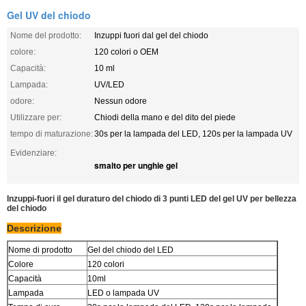
Gel UV del chiodo
Nome del prodotto:
Inzuppi fuori dal gel del chiodo
colore:
120 colori o OEM
Capacità:
10 ml
Lampada:
UV/LED
odore:
Nessun odore
Utilizzare per:
Chiodi della mano e del dito del piede
tempo di maturazione:
30s per la lampada del LED, 120s per la lampada UV
Evidenziare:
smalto per unghie gel
Inzuppi-fuori il gel duraturo del chiodo di 3 punti LED del gel UV per bellezza
del chiodo
Descrizione
Nome di prodotto
Gel del chiodo del LED
Colore
120 colori
Capacità
10ml
Lampada
LED o lampada UV