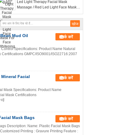
Led Light Therapy Facial Mask
Massage / Red Led Light Face Mask
For Face Whitening
 Bean Mud Oil
संपर्क करें
Control Specifications: Product Name Natural
k Certifications GMPC/ISO9001/ISO22716:2007
Mineral Facial
संपर्क करें
l Mask Specifications: Product Name
al Mask Certifications
़ें
Facial Mask Bags
संपर्क करें
ags Description: Name: Plastic Facial Mask Bags
ustomized Printing : Gravure Printing Feature :