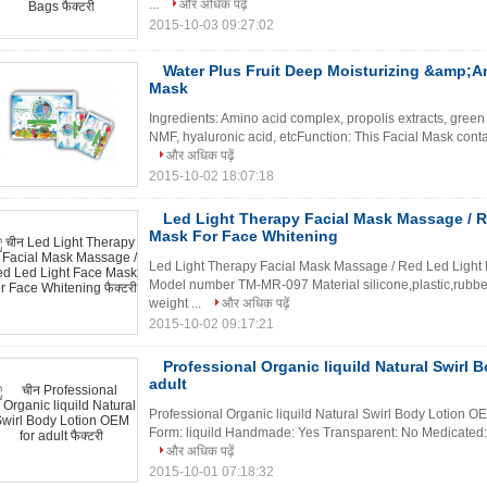
...
और अधिक पढ़ें
2015-10-03 09:27:02
Water Plus Fruit Deep Moisturizing &amp;An
Mask
Ingredients: Amino acid complex, propolis extracts, green 
NMF, hyaluronic acid, etcFunction: This Facial Mask conta
और अधिक पढ़ें
2015-10-02 18:07:18
Led Light Therapy Facial Mask Massage / 
Mask For Face Whitening
Led Light Therapy Facial Mask Massage / Red Led Light 
Model number TM-MR-097 Material silicone,plastic,rubber
weight ...
और अधिक पढ़ें
2015-10-02 09:17:21
Professional Organic liquild Natural Swirl 
adult
Professional Organic liquild Natural Swirl Body Lotion OEM
Form: liquild Handmade: Yes Transparent: No Medicated: N
और अधिक पढ़ें
2015-10-01 07:18:32