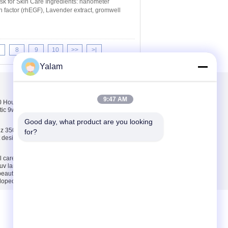
k for Skin Care Ingredients: nanometer
h factor (rhEGF), Lavender extract, gromwell
8
9
10
>>
>|
Yalam
संपर्क करें
9:47 AM
Hours pink, white,
संपर्क करें
tic 9w uv lamp 100-
एक उद्धरण की विनती करे
Good day, what product are you looking 
E-Mail
z 35000 Hours ABS
for?
ct design 9w uv lamp
साइट मैप
l care and
uv lamp / uv light
 beauty tools
eloped by
ECER