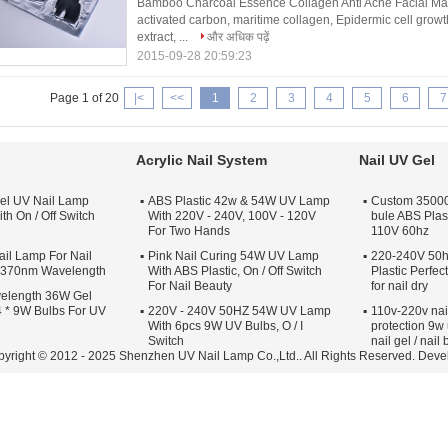
Bamboo Charcoal Essence Collagen Anti Acne Facial Mas
activated carbon, maritime collagen, Epidermic cell growt
extract, ...
और अधिक पढ़ें
2015-09-28 20:59:23
Page 1 of 20
|<
<<
1
2
3
4
5
6
7
Acrylic Nail System
Nail UV Gel
el UV Nail Lamp
ABS Plastic 42w & 54W UV Lamp
Custom 35000 
th On / Off Switch
With 220V - 240V, 100V - 120V
bule ABS Plas
For Two Hands
110V 60hz
il Lamp For Nail
Pink Nail Curing 54W UV Lamp
220-240V 50h
s 370nm Wavelength
With ABS Plastic, On / Off Switch
Plastic Perfe
For Nail Beauty
for nail dry
elength 36W Gel
 * 9W Bulbs For UV
220V - 240V 50HZ 54W UV Lamp
110v-220v nai
With 6pcs 9W UV Bulbs, O / I
protection 9w 
Switch
nail gel / nail
 Copyright © 2012 - 2025 Shenzhen UV Nail Lamp Co.,Ltd.. All Rights Reserved. Dev