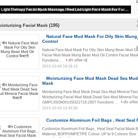
Natural Face Mud Mask For Oily Skin Mung Bean Mud Oil Control
(195)
isturizing Facial Mask
Natural Face Mud Mask For Oily Skin Mung
Control
Natural Face Mud Mask For Oily Skin Mung Bean Mud Oil 
Facial Mud Mask Mung Bean Mud Oil Control Facial Mas
Functions ...
और अधिक पढ़ें
2015-10-04 19:29:15
Moisturizing Face Mud Mask Dead Sea Mud 
Mask
Moisturizing Face Mud Mask Dead Sea Mud Mineral Facia
Moisturizing Facial Mud Mask Dead Sea Mud Mineral Faci
GMPC/ISO9001/ISO22716:2007 Functions ...
और अधिक पढ
2015-10-03 12:45:36
Customize Aluminum Foil Bags , Heat Seal 
Customize Aluminum Foil Bags , Heat Seal Facial Mask B
Material; BOPP/VMPET/PE Colour: UP to 9 Colours Size: C