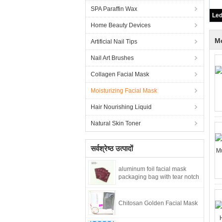
SPA Paraffin Wax
Home Beauty Devices
Mo
Artificial Nail Tips
Nail Art Brushes
Collagen Facial Mask
Moisturizing Facial Mask
Hair Nourishing Liquid
Natural Skin Toner
सर्वश्रेष्ठ उत्पादों
aluminum foil facial mask
packaging bag with tear notch
Chitosan Golden Facial Mask