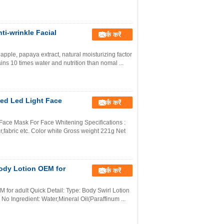
ti-wrinkle Facial
संपर्क करें
apple, papaya extract, natural moisturizing factor
ins 10 times water and nutrition than nomal ...
Red Led Light Face
संपर्क करें
Face Mask For Face Whitening Specifications :
,fabric etc. Color white Gross weight 221g Net
Body Lotion OEM for
संपर्क करें
 for adult​ Quick Detail: Type: Body Swirl Lotion
o Ingredient: Water,Mineral Oil(Paraffinum ...