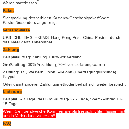
Waren stattdessen.
Paket
Sichtpackung des farbigen Kastens//Geschenkpaket/Soem
Kasten/besonders angefertigt
Versandweise
UPS, DHL, EMS, HKEMS, Hong Kong Post, China-Posten, durch
das Meer ganz annehmbar
Zahlung
Beispielauftrag: Zahlung 100% vor Versand.
Großauftrag: 30% Anzahlung, 70% vor Lieferungswaren.
Zahlung: T/T, Western Union, Ali-Lohn (Übertragungsurkunde),
Paypal
Oder damit anderer Zahlungsmethodenbedarf sich weiter bespricht
Lieferung
Beispiel1 - 3 Tage, des Großauftrag-3 - 7 Tage, Soem-Auftrag 10-
15 Tage
Wenn Sie irgendwelche Kommentare pls frei sich fühlen lassen, mit
uns in Verbindung zu treten!!!
FAQ