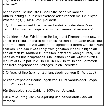
Q: Wie kann ich Ihre Preisliste Ihrer verschiedenen Einzelteile
3.
erhalten?
A: Schicken Sie uns Ihre E-Mail bitte, oder Sie können
Untersuchung auf unserer Website oder können mit TM, Skype,
WhatsAPP, QQ, MSN, etc. plaudern.
Q: Können wir auf Ihren neuen Produkten oder dem Paket
4.
gedruckt zu werden Logo oder Firmennamen haben unser?
A: Ja können Sie. Wir können Ihr Logo und Firmennamen usw. in
unseren Produkten durch Siebdruckdrucken oder Laser (Basis auf
den Produkten, die Sie wählen), entsprechend Ihrem Grafikentwurf
drucken, und das MOQ hängt vom genauen Modell, einiges ab,
das einfach ist, Modelle zu erhalten, erfordern weniger MOQ, Sie
kann es mit uns besprechen. Sie können uns die Grafik durch E-
Mail im JPG, in pdf, in AI, in TIF, in ENV, in tiff, in den Formaten
des Kern-abgehobenen Betrages, in etc. schicken.
Q: Was ist Ihre üblichen Zahlungsbedingungen für Aufträge?
5.
A: Wir akzeptieren Bedingungen von TT im Voraus oder Paypal
oder Western Union.
Für Beispielauftrag: Zahlung 100% vor Versand.
Für Großauftrag: 30% Ablagerung und balancieren 70% vor
Versand.