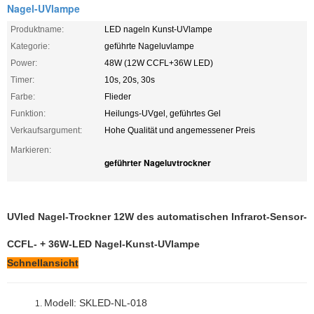
Nagel-UVlampe
Produktname:
LED nageln Kunst-UVlampe
Kategorie:
geführte Nageluvlampe
Power:
48W (12W CCFL+36W LED)
Timer:
10s, 20s, 30s
Farbe:
Flieder
Funktion:
Heilungs-UVgel, geführtes Gel
Verkaufsargument:
Hohe Qualität und angemessener Preis
Markieren:
geführter Nageluvtrockner
UVled Nagel-Trockner 12W des automatischen Infrarot-Sensor-
CCFL- + 36W-LED Nagel-Kunst-UVlampe
Schnellansicht
Modell: SKLED-NL-018
1.