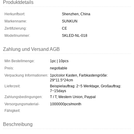
Produktdetails
Herkunftsort:
Shenzhen, China
Markenname:
SUNKUN
Zertifizierung:
CE
Modellnummer:
SKLED-NL-018
Zahlung und Versand AGB
Min Bestellmenge:
1pc | 10pcs
Preis:
negotiable
Verpackung Informationen:
1pc/color Kasten, Farbkastengröße:
29*11.5*24cm
Lieferzeit:
Beispielauftrag: 2~5 Werktage, Großauftrag:
7~15days
Zahlungsbedingungen:
T / T, Western Union, Paypal
Versorgungsmaterial-
1000000pcs/month
Fähigkeit:
Beschreibung