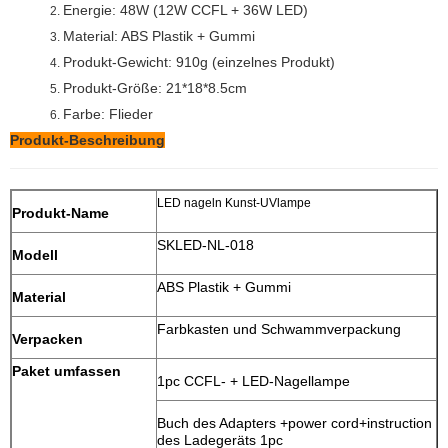
Energie: 48W (12W CCFL + 36W LED)
2.
Material: ABS Plastik + Gummi
3.
Produkt-Gewicht: 910g (einzelnes Produkt)
4.
Produkt-Größe: 21*18*8.5cm
5.
Farbe: Flieder
6.
Produkt-Beschreibung
LED nageln Kunst-UVlampe
Produkt-Name
SKLED-NL-018
Modell
ABS Plastik + Gummi
Material
Farbkasten und Schwammverpackung
Verpacken
Paket umfassen
1pc CCFL- + LED-Nagellampe
Buch des Adapters +power cord+instruction
des Ladegeräts 1pc