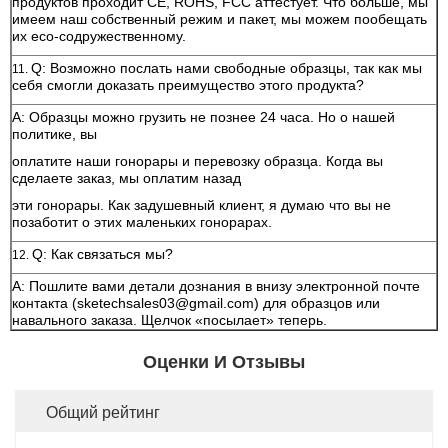
продуктов проходит CE, ROHS, FCC аттестует. Что больше, мы
имеем наш собственный режим и пакет, мы можем пообещать
их eco-содружественному.
Q: Возможно послать нами свободные образцы, так как мы
11.
себя смогли доказать преимущество этого продукта?
A: Образцы можно грузить не познее 24 часа. Но о нашей
политике, вы
оплатите наши гонорары и перевозку образца. Когда вы
сделаете заказ, мы оплатим назад
эти гонорары. Как задушевный клиент, я думаю что вы не
позаботит о этих маленьких гонорарах.
Q: Как связаться мы?
12.
A: Пошлите вами детали дознания в внизу электронной почте
контакта (sketechsales03@gmail.com) для образцов или
навального заказа. Щелчок «посылает» теперь.
Оценки И Отзывы
Общий рейтинг