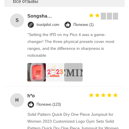
Все отзывы
Songshang
S
trustpilot.com
Полезно (1)
"Setting the IPD on my Pico 4 was a game-
changer! The three physical presets cover most
ranges, and the difference in sharpness is
noticeable.
h*o
H
Полезно (123)
Solid Pattern Quick Dry One Piece Jumpsuit for
Women 2023 Customized Logo Gym Sets Solid
Pattern Quick Dry One Piece Jumpsuit for Women