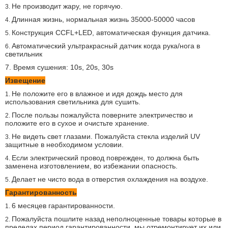
Не производит жару, не горячую.
3.
Длинная жизнь, нормальная жизнь 35000-50000 часов
4.
Конструкция CCFL+LED, автоматическая функция датчика.
5.
Автоматический ультракрасный датчик когда рука/нога в
6.
светильник
7. Время сушения: 10s, 20s, 30s
Извещение
Не положите его в влажное и идя дождь место для
1.
использования светильника для сушить.
После пользы пожалуйста поверните электричество и
2.
положите его в сухое и очистьте хранение.
Не видеть свет глазами. Пожалуйста стекла изделий UV
3.
защитные в необходимом условии.
Если электрический провод поврежден, то должна быть
4.
заменена изготовлением, во избежании опасность.
Делает не чисто вода в отверстия охлаждения на воздухе.
5.
Гарантированность
6 месяцев гарантированности.
1.
Пожалуйста пошлите назад неполноценные товары которые в
2.
пределах период гарантированности, мы отремонтирует их или