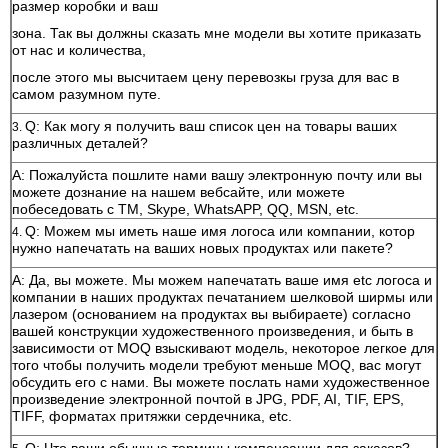
размер коробки и ваш
зона. Так вы должны сказать мне модели вы хотите приказать
от нас и количества,
после этого мы высчитаем цену перевозкы груза для вас в
самом разумном путе.
Q: Как могу я получить ваш список цен на товары ваших
3.
различных деталей?
A: Пожалуйста пошлите нами вашу электронную почту или вы
можете дознание на нашем вебсайте, или можете
побеседовать с TM, Skype, WhatsAPP, QQ, MSN, etc.
Q: Можем мы иметь наше имя логоса или компании, котор
4.
нужно напечатать на ваших новых продуктах или пакете?
A: Да, вы можете. Мы можем напечатать ваше имя etc логоса и
компании в наших продуктах печатанием шелковой ширмы или
лазером (основанием на продуктах вы выбираете) согласно
вашей конструкции художественного произведения, и быть в
зависимости от MOQ взыскивают модель, некоторое легкое для
того чтобы получить модели требуют меньше MOQ, вас могут
обсудить его с нами. Вы можете послать нами художественное
произведение электронной почтой в JPG, PDF, AI, TIF, EPS,
TIFF, форматах притяжки сердечника, etc.