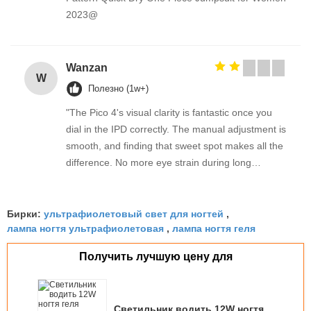
2023@
Wanzan
W
Полезно (1w+)
"The Pico 4's visual clarity is fantastic once you
dial in the IPD correctly. The manual adjustment is
smooth, and finding that sweet spot makes all the
difference. No more eye strain during long
sessions. Highly recommend taking the time to set
it up properly!""The Pico 4's visual clarity is
ультрафиолетовый свет для ногтей
fantastic once you dial in the IPD correctly. The
Бирки:
,
лампа ногтя ультрафиолетовая
лампа ногтя геля
,
manual adjustment is smooth, and finding that
sweet spot makes all the difference. No more eye
Получить лучшую цену для
strain during long sessions. Highly recommend
taking the time to set it up properly!""The Pico 4's
visual clarity is fantastic once you dial in the IPD
Светильник водить 12W ногтя