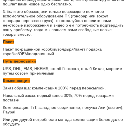
пошлет вами новое одно бесплатно.
Если это образец или только повреждено немногое
3.
вспомогательное оборудование ПК (гонорар или вокруг
гонорара перевозкы груза), то пожалуйста пошлите нами
некоторые изображения и видео о ем потребность подтвердить
вашу проблему, тогда мы пошлем вами свободные новые
товары вместо.
Пакет
Пакет покрашенной коробки/волдыря/пакет подарка
коробка/OEM/подгонянный
Путь пересылки
UPS, DHL, EMS, HKEMS, столб Гонконга, столб Китая, морским
путем совсем приемлемый
Компенсация
Заказ образца: компенсация 100% перед пересылкой.
Навальный заказ: первый взнос 30%, 70% перед товарами
поставки.
Компенсация: T/T, западное соединение, получка Али (escrow),
Paypal
Или для другой потребности метода компенсации более далее
обсудить