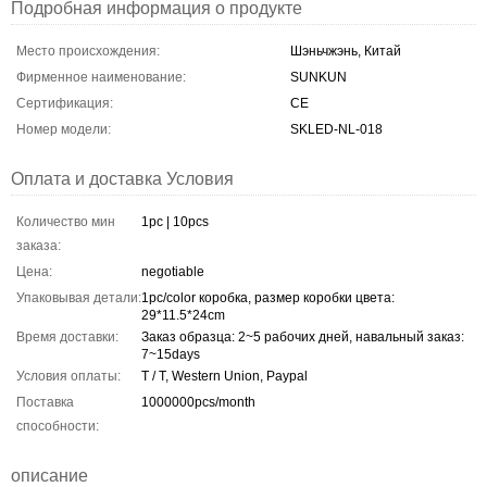
Подробная информация о продукте
Место происхождения:
Шэньчжэнь, Китай
Фирменное наименование:
SUNKUN
Сертификация:
CE
Номер модели:
SKLED-NL-018
Оплата и доставка Условия
Количество мин
1pc | 10pcs
заказа:
Цена:
negotiable
Упаковывая детали:
1pc/color коробка, размер коробки цвета:
29*11.5*24cm
Время доставки:
Заказ образца: 2~5 рабочих дней, навальный заказ:
7~15days
Условия оплаты:
T / T, Western Union, Paypal
Поставка
1000000pcs/month
способности:
описание