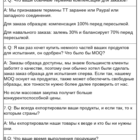
Q: Что ваши обычные термины компенсации для заказов?
5.
A: Мы признаваем термины TT заранее или Paypal или
западного соединения.
Для заказа образцов: компенсация 100% перед пересылкой.
Для навального заказа: залемь 30% и балансирует 70% перед
пересылкой.
Q: Я как раз хочет купить немного частей ваших продуктов
6.
для испытания, он одобрен? Что было бы MOQ?
A: Заказы образца доступны, мы знаем большинств клиенты
заботят о качестве, поэтому они обычно хотел были сделать
заказ заказ образца для испытания сперва. Если так, нашему
MOQ оснует на продуктах, также может обеспечить свободные
образцы, все тонкости нужно более далее проверить от нас.
Но если массовая закупка получит больше
конкурентоспособной цены.
Q: Вы всегда ехпортировали ваши продукты, и если так, то к
7.
которым страны?
A: Мы ехпортировали наши товары к везде и кто бы ни нужны
они.
8.Q: Что ваше время выполнения продукции?