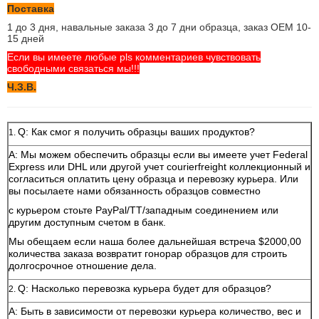
Поставка
1 до 3 дня, навальные заказа 3 до 7 дни образца, заказ OEM 10-
15 дней
Если вы имеете любые pls комментариев чувствовать
свободными связаться мы!!!
Ч.З.В.
Q: Как смог я получить образцы ваших продуктов?
1.
A: Мы можем обеспечить образцы если вы имеете учет Federal
Express или DHL или другой учет courierfreight коллекционный и
согласиться оплатить цену образца и перевозку курьера. Или
вы посылаете нами обязанность образцов совместно
с курьером стоьте PayPal/TT/западным соединением или
другим доступным счетом в банк.
Мы обещаем если наша более дальнейшая встреча $2000,00
количества заказа возвратит гонорар образцов для строить
долгосрочное отношение дела.
Q: Насколько перевозка курьера будет для образцов?
2.
A: Быть в зависимости от перевозки курьера количество, вес и