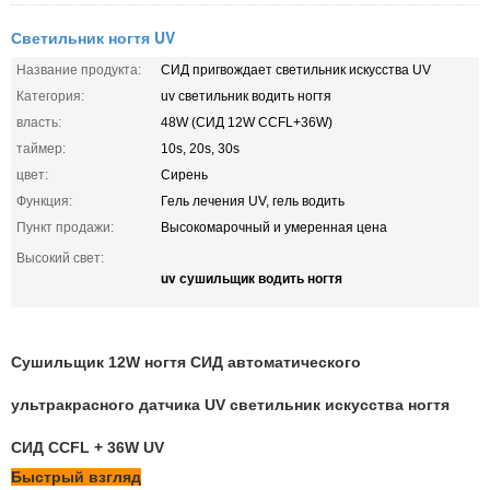
Светильник ногтя UV
Название продукта:
СИД пригвождает светильник искусства UV
Категория:
uv светильник водить ногтя
власть:
48W (СИД 12W CCFL+36W)
таймер:
10s, 20s, 30s
цвет:
Сирень
Функция:
Гель лечения UV, гель водить
Пункт продажи:
Высокомарочный и умеренная цена
Высокий свет:
uv сушильщик водить ногтя
Сушильщик 12W ногтя СИД автоматического
ультракрасного датчика UV светильник искусства ногтя
СИД CCFL + 36W UV
Быстрый взгляд