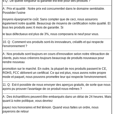
9.Q : De quelle longueur la garantie est-elle pour des produits ?
A : Prix et qualité : Notre prix est concurrentiel dans le domaine semblable.
Posséder l'usine
moyens épargnant le coût. Sans compter que de ceci, nous assurons
également notre qualité. Beaucoup de moyens de certification notre qualité. Et
tous les produits avec 6 mois de garantie. Si
le taux défectueux est plus de 3%, nous composera le neuf pour vous.
10. Q : Comment vos produits sont-ils innovateurs, créatifs et qui respecte
l'environnement ?
A : Nos produits sont toujours en cours d'innovation selon notre rétroaction de
clients, puis nous créerons toujours beaucoup de produits nouveaux pour
rendre nouveau
promotion sur le marché. En outre, la plupart de nos produits passent le CE,
ROHS, FCC délivrent un certificat. Ce qui est plus, nous avons notre propre
mode et paquet, nous pouvons promettre leur qui respecte l'environnement.
11. Q : Est-il possible de nous envoyer des aperçus gratuits, de sorte que nous
ayons pu prouver l'avantage de ce produit nous-mêmes ?
A : Des échantillons peuvent être embarqués dans un délai de 24 heures. Mais
quant à notre politique, vous devriez
payez nos honoraires et fret témoin. Quand vous faites un ordre, nous
payerons de retour