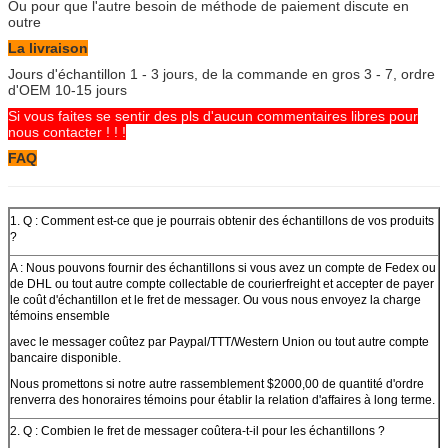
Ou pour que l'autre besoin de méthode de paiement discute en
outre
La livraison
Jours d'échantillon 1 - 3 jours, de la commande en gros 3 - 7, ordre
d'OEM 10-15 jours
Si vous faites se sentir des pls d'aucun commentaires libres pour
nous contacter ! ! !
FAQ
1. Q : Comment est-ce que je pourrais obtenir des échantillons de vos produits
?
A : Nous pouvons fournir des échantillons si vous avez un compte de Fedex ou
de DHL ou tout autre compte collectable de courierfreight et accepter de payer
le coût d'échantillon et le fret de messager. Ou vous nous envoyez la charge
témoins ensemble
avec le messager coûtez par Paypal/TTT/Western Union ou tout autre compte
bancaire disponible.
Nous promettons si notre autre rassemblement $2000,00 de quantité d'ordre
renverra des honoraires témoins pour établir la relation d'affaires à long terme.
2. Q : Combien le fret de messager coûtera-t-il pour les échantillons ?