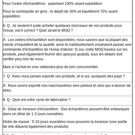
Pour l'ordre d'échantillons : paiement 100% avant expédition.
Pour la commande en gros : le dépôt de 30% et équilibrent 70% avant
expédition.
6. Q : Je veulent-il juste acheter quelques morceaux de vos produits pour
l'essai, est-il correct ? Quel serait le MOQ ?
A : Les ordres d'échantillon sont disponibles, nous savons que la plupart des
clients s'inquiètent de la qualité, ainsi ils habituellement voudraient passer une
commande d'échantillon de l'essai d'abord. Si oui, notre MOQ basera sur les
produits, peut également fournir des aperçus gratuits, tous les détails doit
vérifier plus loin de nous.
Mais si l'achat en vrac obtiendra plus de prix concurrentiel.
7. Q : Avez-vous jamais exporté vos produits, et si oui, auxquels des pays ?
A : Nous avons exporté nos marchandises vers partout et celui qui a besoin de
elles.
8. Q : Quel est votre cycle de fabrication ?
A : Délai de livraison d'échantillon : Des échantillons peuvent être embarqués
dans un délai de 1-3 jours ouvrables.
Ordre de masse : 5-10 jours ouvrables nous pouvons la livraison (une partie
de elle dépend également des produits)