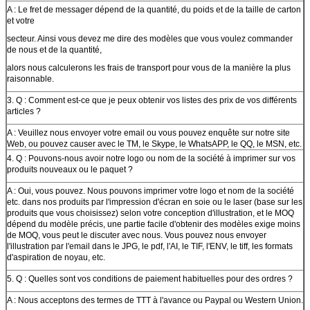
A : Le fret de messager dépend de la quantité, du poids et de la taille de carton
et votre
secteur. Ainsi vous devez me dire des modèles que vous voulez commander
de nous et de la quantité,
alors nous calculerons les frais de transport pour vous de la manière la plus
raisonnable.
3. Q : Comment est-ce que je peux obtenir vos listes des prix de vos différents
articles ?
A : Veuillez nous envoyer votre email ou vous pouvez enquête sur notre site
Web, ou pouvez causer avec le TM, le Skype, le WhatsAPP, le QQ, le MSN, etc.
4. Q : Pouvons-nous avoir notre logo ou nom de la société à imprimer sur vos
produits nouveaux ou le paquet ?
A : Oui, vous pouvez. Nous pouvons imprimer votre logo et nom de la société
etc. dans nos produits par l'impression d'écran en soie ou le laser (base sur les
produits que vous choisissez) selon votre conception d'illustration, et le MOQ
dépend du modèle précis, une partie facile d'obtenir des modèles exige moins
de MOQ, vous peut le discuter avec nous. Vous pouvez nous envoyer
l'illustration par l'email dans le JPG, le pdf, l'AI, le TIF, l'ENV, le tiff, les formats
d'aspiration de noyau, etc.
5. Q : Quelles sont vos conditions de paiement habituelles pour des ordres ?
A : Nous acceptons des termes de TTT à l'avance ou Paypal ou Western Union.