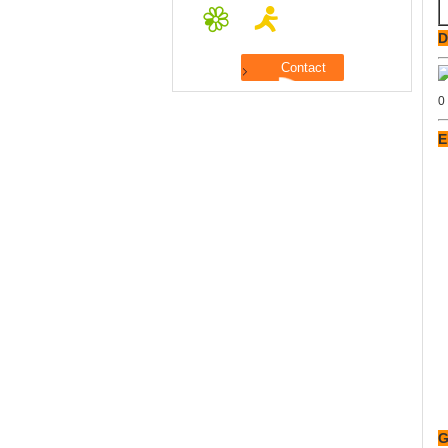
D
E
G