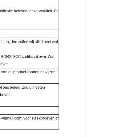
ificatie betekent onze kwaliteit. En
elen, dan zullen wij altijd heel wat
 ROHS, FCC certificaat over. Wat
loven.
el van dit product konden bewijzen
t ons beleid, zou u moeten
gbetalen
03@gmail.com) voor steekproeven of