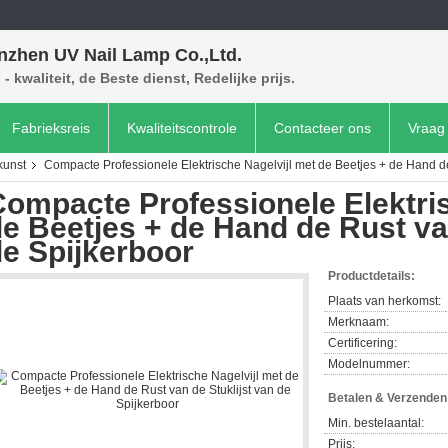
nzhen UV Nail Lamp Co.,Ltd.
- kwaliteit, de Beste dienst, Redelijke prijs.
Fabrieksreis
Kwaliteitscontrole
Contacteer ons
Vraag 
kunst
Compacte Professionele Elektrische Nagelvijl met de Beetjes + de Hand de
ompacte Professionele Elektris
e Beetjes + de Hand de Rust van
e Spijkerboor
Productdetails:
Plaats van herkomst:
Merknaam:
Certificering:
Modelnummer:
Betalen & Verzende
Min. bestelaantal:
Prijs: