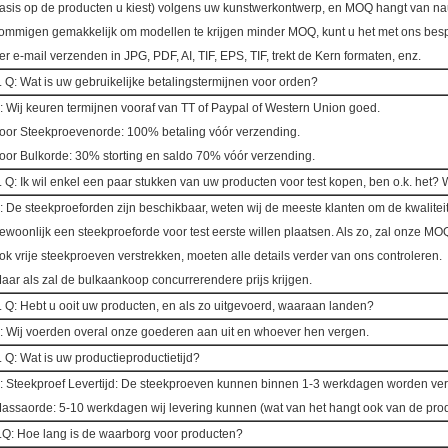
asis op de producten u kiest) volgens uw kunstwerkontwerp, en MOQ hangt van na
ommigen gemakkelijk om modellen te krijgen minder MOQ, kunt u het met ons besp
er e-mail verzenden in JPG, PDF, AI, TIF, EPS, TIF, trekt de Kern formaten, enz.
. Q: Wat is uw gebruikelijke betalingstermijnen voor orden?
: Wij keuren termijnen vooraf van TT of Paypal of Western Union goed.
oor Steekproevenorde: 100% betaling vóór verzending.
oor Bulkorde: 30% storting en saldo 70% vóór verzending.
. Q: Ik wil enkel een paar stukken van uw producten voor test kopen, ben o.k. het?
: De steekproeforden zijn beschikbaar, weten wij de meeste klanten om de kwalitei
ewoonlijk een steekproeforde voor test eerste willen plaatsen. Als zo, zal onze M
ok vrije steekproeven verstrekken, moeten alle details verder van ons controleren.
aar als zal de bulkaankoop concurrerendere prijs krijgen.
. Q: Hebt u ooit uw producten, en als zo uitgevoerd, waaraan landen?
: Wij voerden overal onze goederen aan uit en whoever hen vergen.
. Q: Wat is uw productieproductietijd?
: Steekproef Levertijd: De steekproeven kunnen binnen 1-3 werkdagen worden ver
assaorde: 5-10 werkdagen wij levering kunnen (wat van het hangt ook van de prod
.Q: Hoe lang is de waarborg voor producten?