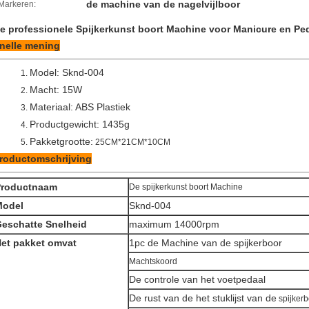
de machine van de nagelvijlboor
Markeren:
e professionele Spijkerkunst boort Machine voor Manicure en Pe
nelle mening
Model: Sknd-004
1.
Macht: 15W
2.
Materiaal: ABS Plastiek
3.
Productgewicht: 1435g
4.
Pakketgrootte:
5.
25CM*21CM*10CM
roductomschrijving
Productnaam
De spijkerkunst boort Machine
Model
Sknd-004
eschatte Snelheid
maximum 14000rpm
et pakket omvat
1pc de Machine van de spijkerboor
Machtskoord
De controle van het voetpedaal
De rust van de het stuklijst van de
spijkerb