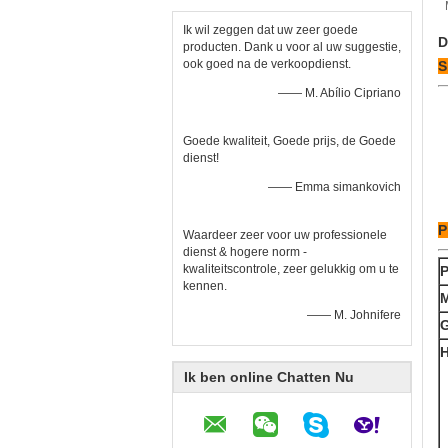
Ik wil zeggen dat uw zeer goede
D
producten. Dank u voor al uw suggestie,
ook goed na de verkoopdienst.
S
—— M. Abílio Cipriano
Goede kwaliteit, Goede prijs, de Goede
dienst!
—— Emma simankovich
P
Waardeer zeer voor uw professionele
dienst & hogere norm -
kwaliteitscontrole, zeer gelukkig om u te
kennen.
—— M. Johnifere
G
H
Ik ben online Chatten Nu