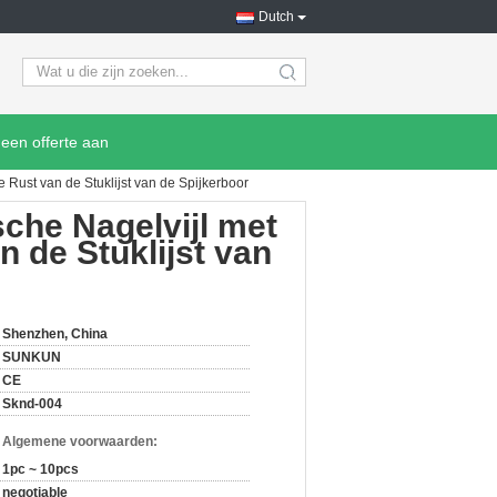
Dutch
search
een offerte aan
 Rust van de Stuklijst van de Spijkerboor
che Nagelvijl met
 de Stuklijst van
Shenzhen, China
SUNKUN
CE
Sknd-004
n Algemene voorwaarden:
1pc ~ 10pcs
negotiable