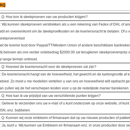
AQ
. Q: Hoe kon ik steekproeven van uw producten krijgen?
: Wij kunnen steekproeven verstrekken als u een rekening van Fedex of DHL of and
ebt en overeenkomt om de steekproefkosten en de koeriersvracht te betalen. Of u
teekproevenlast
et de koerier kost door Paypal/TT/Western Union of andere beschikbare bankreke
ij beloven als ons verder ordebedrag $2000.00 zal terugkeren steekproevenprijs v
p lange termijn ontmoet.
. Q: Hoeveel de koeriersvracht voor de steekproeven zal zijn?
: De koeriersvracht hangt van de hoeveelheid, het gewicht en de kartongrootte af 
ebied. Zo moet u me modellen vertellen u van ons en hoeveelheid wilt opdracht gev
an zullen wij de het verschepen kosten voor u op de redelijkste manier berekenen.
. Q: Hoe kan ik uw prijslijst van uw verschillende punten krijgen?
: Gelieve te verzenden ons uw e-mail of u kunt onderzoek op onze website, of ku
SN, enz. babbelen.
. Q: Kunnen wij onze embleem of firmanaam dat op uw nieuwe producten of pakk
: Ja, kunt u. Wij kunnen uw Embleem en firmanaam enz. in onze producten door ser