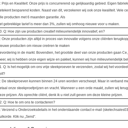
: Prijs en Kwaliteit: Onze prijs is concurrerend op gelijkaardig gebied. Eigen fabriek
etekent besparend kosten. Naast van dit, verzekeren wij ook onze kwaliteit. Vele cert
lle producten met 6 maanden garantie. Als
et gebrekkige tarief is meer dan 3%, zullen wij omhoog nieuwe voor u maken.
0. Q: Hoe zijn uw producten creatief milieuvriendelijk innovatief, en?
: Onze producten zijn altijd in proces van innovatie volgens onze cliënten terugkopp
ieuwe producten om nieuw creëren te maken
evordering in de markt. Bovendien, het grootste deel van onze producten gaan Ce,
eer, wij is hebben onze eigen wijze en pakket, kunnen wij hun milieuvriendelijk be
1. Q: Is het mogelijk om ons vrije steekproeven te verzenden, zodat wij het voorde
elf?
: De steekproeven kunnen binnen 24 uren worden verscheept. Maar in verband me
etaal onze steekproefprijzen en vracht. Wanneer u een orde maakt, zullen wij teru
eze prijzen. Als oprechte cliënt, denk ik u niet zult geven om deze kleine prijzen.
2. Q: Hoe te om ons te contacteren?
: Verzend u Onderzoeksdetails in het onderstaande contact e-mail (sketechsales
ulkorde. Klik nu „Send“.