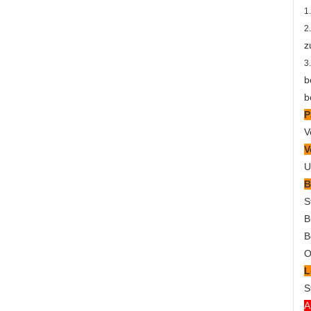
1
2
z
3
b
b
P
V
V
U
B
S
B
B
O
L
S
A