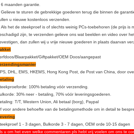
6 maanden garantie.
.
Gelieve te sturen de gebrekkige goederen terug die binnen de garantiep
.
ullen u nieuwe kostenloos verzenden.
Als het de steekproef is of slechts weinig PCs-toebehoren (de prijs is 
.
eschadigd zijn, te verzenden gelieve ons wat beelden en video over h
evestigen, dan zullen wij u vrije nieuwe goederen in plaats daarvan ve
akket
erfdoos/Blaarpakket/Giftpakket/OEM Doos/aangepast
erzendingsmanier
PS, DHL, EMS, HKEMS, Hong Kong Post, de Post van China, door ove
etaling
teekproeforde: 100% betaling vóór verzending.
ulkorde: 30% neer - betaling, 70% vóór leveringsgoederen.
etaling: T/T, Western Union, Ali betaal (borg), Paypal
f voor andere behoefte van de betalingsmethode om in detail te bespr
evering
teekproef 1 - 3 dagen, Bulkorde 3 - 7 dagen, OEM orde 10-15 dagen
ls u om het even welke commentaren pls hebt vrij voelen om ons te con