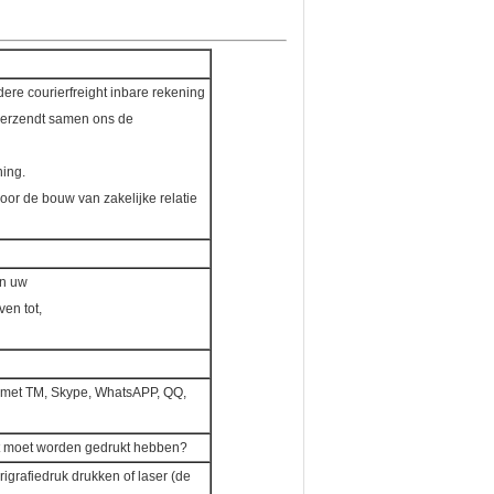
ere courierfreight inbare rekening
 verzendt samen ons de
ning.
oor de bouw van zakelijke relatie
en uw
en tot,
nt met TM, Skype, WhatsAPP, QQ,
et moet worden gedrukt hebben?
igrafiedruk drukken of laser (de