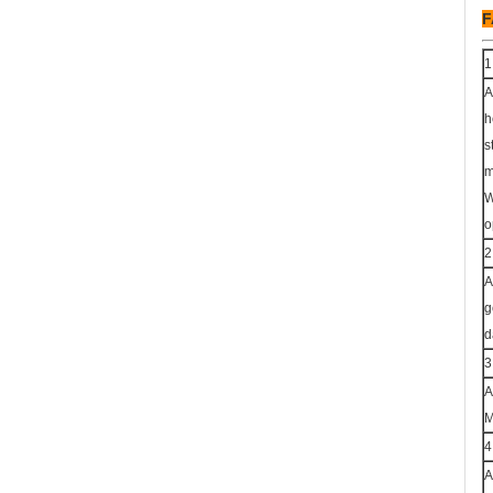
F
1
A
h
s
m
W
o
2
A
g
d
3
A
M
4
A