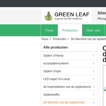
She
Hoog 
Thuis
Producten
Over ons
Thuis
Producten
De Machine van de spijker
C
Alle producten
d
Spijker UVlamp
d
acrylspijkersysteem
Spijker UVgel
LED nagel UV-Lamp
de hulpmiddelen van de spijkerkunst
Spijkerbuffer
De Machine van de spijkerkunst