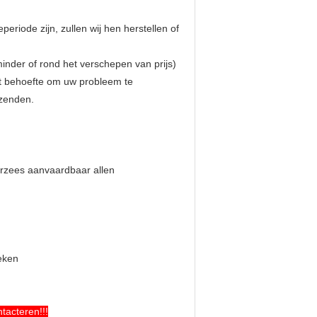
eriode zijn, zullen wij hen herstellen of
minder of rond het verschepen van prijs)
et behoefte om uw probleem te
rzenden.
rzees aanvaardbaar allen
eken
tacteren!!!