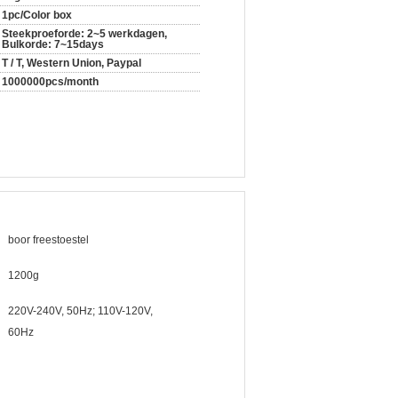
1pc/Color box
Steekproeforde: 2~5 werkdagen,
Bulkorde: 7~15days
T / T, Western Union, Paypal
1000000pcs/month
boor freestoestel
1200g
220V-240V, 50Hz; 110V-120V,
60Hz