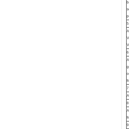
b
s
p
5
A
V
V
6
A
g
o
M
7
A
8
A
M
9