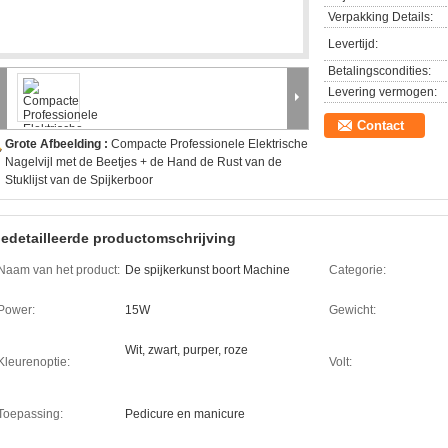
Verpakking Details:
Levertijd:
Betalingscondities:
Levering vermogen:
Contact
Grote Afbeelding :
Compacte Professionele Elektrische
Nagelvijl met de Beetjes + de Hand de Rust van de
Stuklijst van de Spijkerboor
edetailleerde productomschrijving
Naam van het product:
De spijkerkunst boort Machine
Categorie:
Power:
15W
Gewicht:
Wit, zwart, purper, roze
Kleurenoptie:
Volt:
Toepassing:
Pedicure en manicure