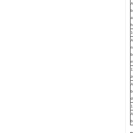
A
b
a
h
1
A
n
b
m
1
z
A
b
d
1
A
b