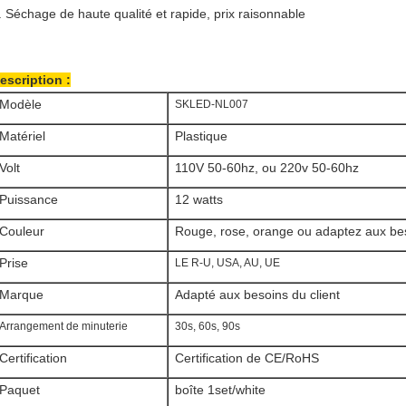
. Séchage de haute qualité et rapide, prix raisonnable
escription :
Modèle
SKLED-NL007
Matériel
Plastique
Volt
110V 50-60hz, ou 220v 50-60hz
Puissance
12 watts
Couleur
Rouge, rose, orange ou adaptez aux bes
Prise
LE R-U, USA, AU, UE
Marque
Adapté aux besoins du client
Arrangement de minuterie
30s, 60s, 90s
Certification
Certification de CE/RoHS
Paquet
boîte 1set/white