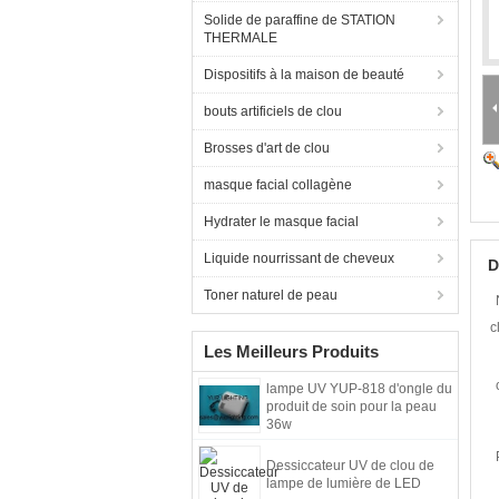
Solide de paraffine de STATION
THERMALE
Dispositifs à la maison de beauté
bouts artificiels de clou
Brosses d'art de clou
masque facial collagène
Hydrater le masque facial
Liquide nourrissant de cheveux
D
Toner naturel de peau
c
Les Meilleurs Produits
lampe UV YUP-818 d'ongle du
produit de soin pour la peau
36w
Dessiccateur UV de clou de
lampe de lumière de LED