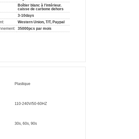
Boîtier blanc à l'intérieur.
caisse de carbone dehors
3-10days
nt:
Western Union, T/T, Paypal
onnement:
35000pcs par mois
Plastique
110-240V/50-60HZ
30s, 60s, 90s