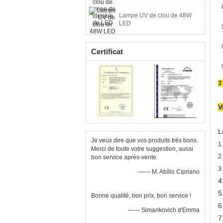
Lampe UV de clou de 48W
LED
Certificat
3
V
L
Je veux dire que vos produits très bons.
1
Merci de toute votre suggestion, aussi
2
bon service après-vente.
3
—— M. Abílio Cipriano
4
5
Bonne qualité, bon prix, bon service !
6
—— Simankovich d'Emma
7