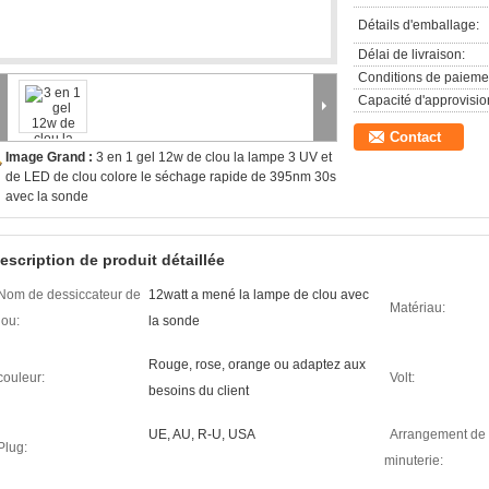
Détails d'emballage:
Délai de livraison:
Conditions de paieme
Capacité d'approvisi
Contact
Image Grand :
3 en 1 gel 12w de clou la lampe 3 UV et
de LED de clou colore le séchage rapide de 395nm 30s
avec la sonde
escription de produit détaillée
Nom de dessiccateur de
12watt a mené la lampe de clou avec
Matériau:
lou:
la sonde
Rouge, rose, orange ou adaptez aux
couleur:
Volt:
besoins du client
UE, AU, R-U, USA
Arrangement de
Plug:
minuterie: