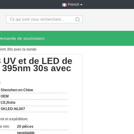
French
search
emande de soumission
95nm 30s avec la sonde
3 UV et de LED de
e 395nm 30s avec
:
Shenzhen en Chine
OEM
CE,Rohs
SKLED-NL007
nt et expédition:
e min:
20 pièces
negotiable