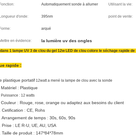
Fonction:
Automatiquement sonde à allumer
Utilisant la vie:
Longueur d'onde:
395nm
point de vente:
Forme:
arqué
la lumière uv des ongles
Mettre en évidence:
 dans 1 lampe UV 3 de clou du gel 12w LED de clou colore le séchage rapide d
ue rapide :
e plastique portatif
12watt a mené la lampe de clou avec la sonde
Matériel : Plastique
.
.
Puissance : 12 watts
Couleur : Rouge, rose, orange ou adaptez aux besoins du client
.
. Cetification : CE, Rohs
. Arrangement de temps : 30s, 60s, 90s
. Prise : LE R-U, UE, AU, USA
. Taille de produit : 147*84*78mm