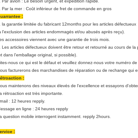
. Par avion : Le besoin urgent, et expédition rapide.
. Par la mer : Coût inférieur de fret de commande en gros
uarrantee :
. la garantie limitée du fabricant 12months pour les articles défectueux
à l'exclusion des articles endommagés et/ou abusés après reçu).
es accessoires viennent avec une garantie de trois mois.
. Les articles défectueux doivent être retour et retourné au cours de la
et dans l'emballage original, si possible).
ites-nous ce qui est le défaut et veuillez donnez-nous votre numéro 
ous facturerons des marchandises de réparation ou de rechange qui
étroaction :
ous maintenons des niveaux élevés de l'excellence et essayons d'obtenir
a rétroaction est très importante.
mail : 12 heures repply.
essage en ligne : 24 heures repply
a question mobile interrogent instamment. repply 2hours.
ervice :