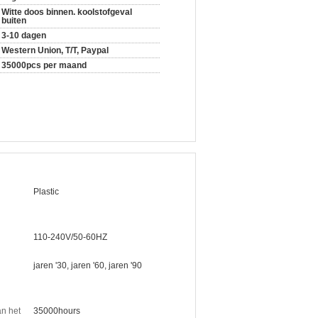
Witte doos binnen. koolstofgeval
buiten
3-10 dagen
Western Union, T/T, Paypal
35000pcs per maand
Plastic
110-240V/50-60HZ
jaren '30, jaren '60, jaren '90
an het
35000hours