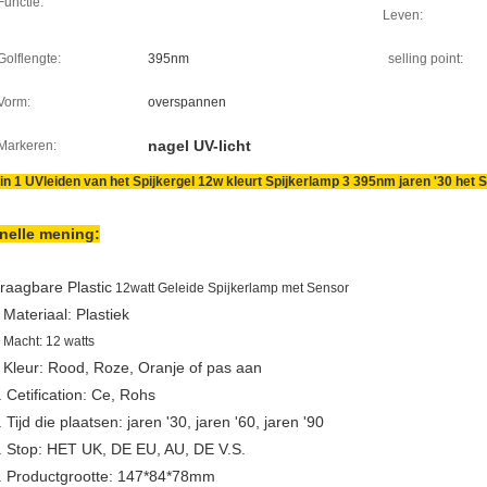
Functie:
Leven:
Golflengte:
395nm
selling point:
Vorm:
overspannen
nagel UV-licht
Markeren:
 in 1 UVleiden van het Spijkergel 12w kleurt Spijkerlamp 3 395nm jaren '30 het
nelle mening:
raagbare Plastic
12watt Geleide Spijkerlamp met Sensor
Materiaal: Plastiek
.
.
Macht: 12 watts
Kleur: Rood, Roze, Oranje of pas aan
.
. Cetification: Ce, Rohs
. Tijd die plaatsen: jaren '30, jaren '60, jaren '90
. Stop: HET UK, DE EU, AU, DE V.S.
. Productgrootte: 147*84*78mm