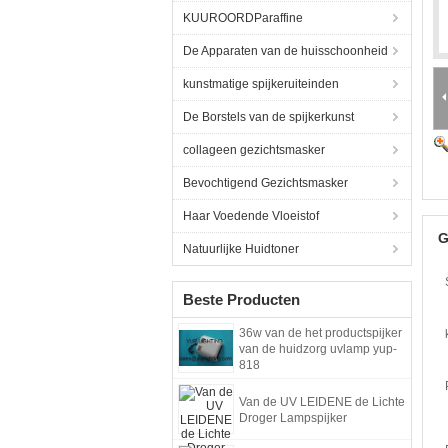
KUUROORDParaffine
De Apparaten van de huisschoonheid
kunstmatige spijkeruiteinden
De Borstels van de spijkerkunst
collageen gezichtsmasker
Bevochtigend Gezichtsmasker
Haar Voedende Vloeistof
G
Natuurlijke Huidtoner
Beste Producten
36w van de het productspijker
van de huidzorg uvlamp yup-
818
Van de UV LEIDENE de Lichte
Droger Lampspijker