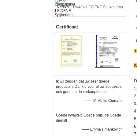
UV48w LEIDENE Spijkerlamp
Certificaat
3
S
D
Ik wil zeggen dat uw zeer goede
producten. Dank u voor al uw suggestie,
1
ook goed na de verkoopdienst.
2
—— M. Abílio Cipriano
3
4
Goede kwaliteit, Goede prijs, de Goede
5
dienst!
6
—— Emma simankovich
7