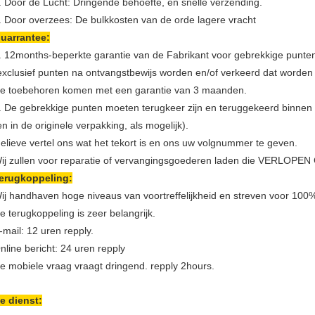
. Door de Lucht: Dringende behoefte, en snelle verzending.
. Door overzees: De bulkkosten van de orde lagere vracht
uarrantee:
. 12months-beperkte garantie van de Fabrikant voor gebrekkige punte
exclusief punten na ontvangstbewijs worden en/of verkeerd dat worden 
e toebehoren komen met een garantie van 3 maanden.
. De gebrekkige punten moeten terugkeer zijn en teruggekeerd binnen
en in de originele verpakking, als mogelijk).
elieve vertel ons wat het tekort is en ons uw volgnummer te geven.
ij zullen voor reparatie of vervangingsgoederen laden die VERLOPEN
erugkoppeling:
ij handhaven hoge niveaus van voortreffelijkheid en streven voor 100
e terugkoppeling is zeer belangrijk.
-mail: 12 uren repply.
nline bericht: 24 uren repply
e mobiele vraag vraagt dringend. repply 2hours.
e dienst: