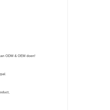
r kan ODM & OEM doen!
pal.
roduct,