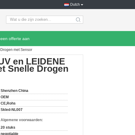
Dutch
search
een offerte aan
e Drogen met Sensor
t UV en LEIDENE
et Snelle Drogen
Shenzhen China
OEM
CE,Rohs
Skled-NL007
n Algemene voorwaarden:
20 stuks
negotiable