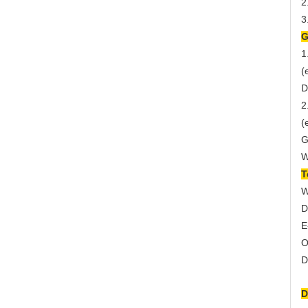
2
3
G
1
(
D
2
(
G
W
T
W
D
E
O
D
D