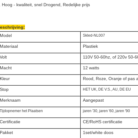
. Hoog - kwaliteit, snel Drogend, Redelijke prijs
eschrijving:
Model
Skled-NL007
Materiaal
Plastiek
Volt
110V 50-60hz, of 220v 50-6
Macht
12 watts
Kleur
Rood, Roze, Oranje of pas 
Stop
HET UK, DE V.S., AU, DE EU
Merknaam
Aangepast
Tijdopnemer het Plaatsen
jaren '30, jaren '60, jaren '90
Certificatie
CE/RoHS certificatie
Pakket
1set/white doos