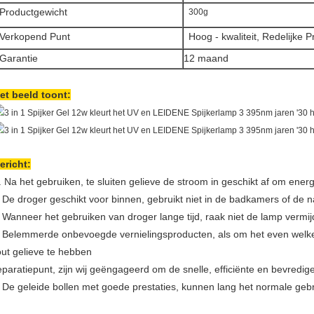
Productgewicht
300g
Verkopend Punt
Hoog - kwaliteit, Redelijke Pr
Garantie
12 maand
et beeld toont:
ericht:
. Na het gebruiken, te sluiten gelieve de stroom in geschikt af om ener
De droger geschikt voor binnen, gebruikt niet in de badkamers of de na
.
Wanneer het gebruiken van droger lange tijd, raak niet de lamp vermij
.
Belemmerde onbevoegde vernielingsproducten, als om het even welk
.
out gelieve te hebben
eparatiepunt, zijn wij geëngageerd om de snelle, efficiënte en bevredig
De geleide bollen met goede prestaties, kunnen lang het normale gebr
.