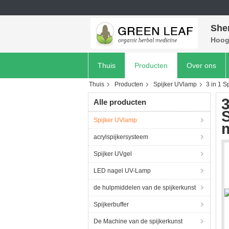
She
Hoog 
Thuis
Producten
Over ons
Thuis
Producten
Spijker UVlamp
3 in 1 
3
Alle producten
S
Spijker UVlamp
acrylspijkersysteem
Spijker UVgel
LED nagel UV-Lamp
de hulpmiddelen van de spijkerkunst
Spijkerbuffer
De Machine van de spijkerkunst