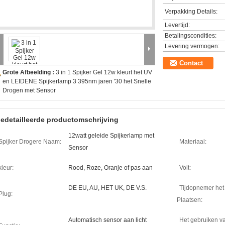
Verpakking Details:
Levertijd:
Betalingscondities:
Levering vermogen:
Contact
Grote Afbeelding :
3 in 1 Spijker Gel 12w kleurt het UV
en LEIDENE Spijkerlamp 3 395nm jaren '30 het Snelle
Drogen met Sensor
edetailleerde productomschrijving
12watt geleide Spijkerlamp met
Spijker Drogere Naam:
Materiaal:
Sensor
kleur:
Rood, Roze, Oranje of pas aan
Volt:
DE EU, AU, HET UK, DE V.S.
Tijdopnemer het
Plug:
Plaatsen:
Automatisch sensor aan licht
Het gebruiken v