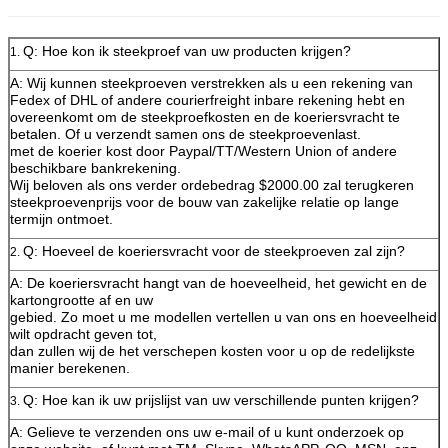
Q: Hoe kon ik steekproef van uw producten krijgen?
1.
A: Wij kunnen steekproeven verstrekken als u een rekening van
Fedex of DHL of andere courierfreight inbare rekening hebt en
overeenkomt om de steekproefkosten en de koeriersvracht te
betalen. Of u verzendt samen ons de steekproevenlast.
met de koerier kost door Paypal/TT/Western Union of andere
beschikbare bankrekening.
Wij beloven als ons verder ordebedrag $2000.00 zal terugkeren
steekproevenprijs voor de bouw van zakelijke relatie op lange
termijn ontmoet.
Q: Hoeveel de koeriersvracht voor de steekproeven zal zijn?
2.
A: De koeriersvracht hangt van de hoeveelheid, het gewicht en de
kartongrootte af en uw
gebied. Zo moet u me modellen vertellen u van ons en hoeveelheid
wilt opdracht geven tot,
dan zullen wij de het verschepen kosten voor u op de redelijkste
manier berekenen.
Q: Hoe kan ik uw prijslijst van uw verschillende punten krijgen?
3.
A: Gelieve te verzenden ons uw e-mail of u kunt onderzoek op