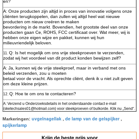
en?
A: Onze producten zijn altijd in proces van innovatie volgens onze
cliënten terugkoppelen, dan zullen wij altijd heel wat nieuwe
producten om nieuw creëren te maken
bevordering in de markt. Bovendien, het grootste deel van onze
producten gaan Ce, ROHS, FCC certificaat over. Wat meer, wij is
hebben onze eigen wijze en pakket, kunnen wij hun
milieuvriendelijk beloven.
Q: Is het mogelijk om ons vrije steekproeven te verzenden,
11.
zodat wij het voordeel van dit product konden bewijzen zelf?
A: Ja, kunnen wij de vrije steekproef, maar in verband met ons
beleid verzenden, zou u moeten
betaal voor de vracht. Als oprechte cliënt, denk ik u niet zult geven
om deze kleine prijzen.
Q: Hoe te om ons te contacteren?
12.
A: Verzend u Onderzoeksdetails in het onderstaande contact e-mail
(sketechsales01@hotmail.com) voor steekproeven of bulkorde. Klik nu „Send“.
uvgelnagellak
de lamp van de gelspijker
Markeringen:
,
,
spijkerlamp
Krijg de beste prijs voor