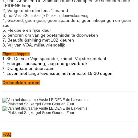
1, snel Genezend in 2minutes door UVlamp en 30 seconden door
LEIDENE lamp
2, Vorige oude minstens 1 maand
3, het
Vaste Gemakkelijk Plakken, doorweken weg
4, Gezond, geen geur, geen spaanders, geen inkepingen en geen
zuur
5, Flexibele en rijke kleur
6, behoren om van gelpoetsmiddel te doorweken
7, Beautiful&shining met 102 kleuren
8, Vrij van VOA, milieuvriendelijk
Eigenschappen
3F: De vrije Vrije spaander, krimpt, Vrij sterk metaal
1.
Energie - besparing, laag energieverbruik
2.
Draagbaar en duurzaam
3.
Leven met lange levensuur, het normale: 15-30 dagen
4.
De beelden tonen
FAQ