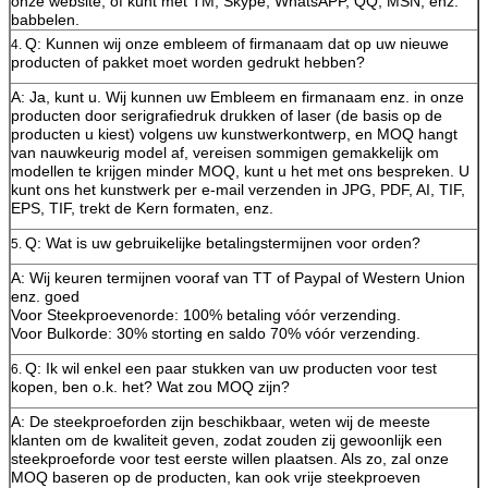
onze website, of kunt met TM, Skype, WhatsAPP, QQ, MSN, enz.
babbelen.
Q: Kunnen wij onze embleem of firmanaam dat op uw nieuwe
4.
producten of pakket moet worden gedrukt hebben?
A: Ja, kunt u. Wij kunnen uw Embleem en firmanaam enz. in onze
producten door serigrafiedruk drukken of laser (de basis op de
producten u kiest) volgens uw kunstwerkontwerp, en MOQ hangt
van nauwkeurig model af, vereisen sommigen gemakkelijk om
modellen te krijgen minder MOQ, kunt u het met ons bespreken. U
kunt ons het kunstwerk per e-mail verzenden in JPG, PDF, AI, TIF,
EPS, TIF, trekt de Kern formaten, enz.
Q: Wat is uw gebruikelijke betalingstermijnen voor orden?
5.
A: Wij keuren termijnen vooraf van TT of Paypal of Western Union
enz. goed
Voor Steekproevenorde: 100% betaling vóór verzending.
Voor Bulkorde: 30% storting en saldo 70% vóór verzending.
Q: Ik wil enkel een paar stukken van uw producten voor test
6.
kopen, ben o.k. het? Wat zou MOQ zijn?
A: De steekproeforden zijn beschikbaar, weten wij de meeste
klanten om de kwaliteit geven, zodat zouden zij gewoonlijk een
steekproeforde voor test eerste willen plaatsen. Als zo, zal onze
MOQ baseren op de producten, kan ook vrije steekproeven