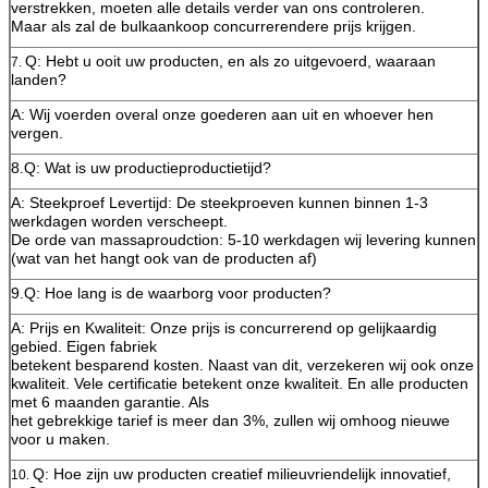
verstrekken, moeten alle details verder van ons controleren.
Maar als zal de bulkaankoop concurrerendere prijs krijgen.
Q: Hebt u ooit uw producten, en als zo uitgevoerd, waaraan
7.
landen?
A: Wij voerden overal onze goederen aan uit en whoever hen
vergen.
8.Q: Wat is uw productieproductietijd?
A: Steekproef Levertijd: De steekproeven kunnen binnen 1-3
werkdagen worden verscheept.
De orde van massaproudction: 5-10 werkdagen wij levering kunnen
(wat van het hangt ook van de producten af)
9.Q: Hoe lang is de waarborg voor producten?
A: Prijs en Kwaliteit: Onze prijs is concurrerend op gelijkaardig
gebied. Eigen fabriek
betekent besparend kosten. Naast van dit, verzekeren wij ook onze
kwaliteit. Vele certificatie betekent onze kwaliteit. En alle producten
met 6 maanden garantie. Als
het gebrekkige tarief is meer dan 3%, zullen wij omhoog nieuwe
voor u maken.
Q: Hoe zijn uw producten creatief milieuvriendelijk innovatief,
10.