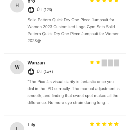
h*o
H
Útil (123)
Solid Pattern Quick Dry One Piece Jumpsuit for
Women 2023 Customized Logo Gym Sets Solid
Pattern Quick Dry One Piece Jumpsuit for Women
2023@
Wanzan
W
Útil (1w+)
"The Pico 4's visual clarity is fantastic once you
dial in the IPD correctly. The manual adjustment is
smooth, and finding that sweet spot makes all the
difference. No more eye strain during long
sessions. Highly recommend taking the time to set
it up properly!""The Pico 4's visual clarity is
fantastic once you dial in the IPD correctly. The
Lily
L