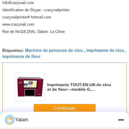
Info#crazynail.com
Identification de Skype : crazynailprinter
crazynailprinter# hotmail.com
www.crazynail.com
Rue de No118.Zhifu, Dalian. La Chine
Machine de perceuse de clou
imprimante de clou
Étiquettes:
,
,
imprimante de fleur
Imprimante TOUT-EN-UN de clou
et de fleur---modèle G,
imprimante d'ongle, machine
d'art de clou, imprimante de clou
Continuer
Yalam
Machine d'art de clou
Plus