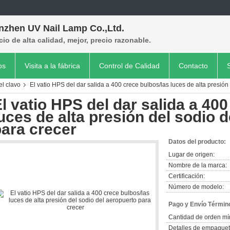
nzhen UV Nail Lamp Co.,Ltd.
cio de alta calidad, mejor, precio razonable.
os
Visita a la fábrica
Control de Calidad
Contacto
l clavo
El vatio HPS del dar salida a 400 crece bulbos/las luces de alta presión
l vatio HPS del dar salida a 40
uces de alta presión del sodio 
ara crecer
Datos del producto:
Lugar de origen:
Nombre de la marca:
Certificación:
Número de modelo:
Pago y Envío Términ
Cantidad de orden mí
Detalles de empaquet