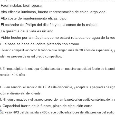
Fácil instalar, fácil reparar
.
Alta eficacia luminosa, buena representación de color, larga vida
.
Alto coste de mantenimiento eficaz, bajo
.
El estándar de Philips del diseño y del alcance de la calidad
.
La garantía de la vida es un año
.
Vidrio hecho por la máquina que no estará rota cuando agua de la reun
.
La base se hace del cobre plateado con cromo
0.
1. Precio competitivo: como la fábrica que tengan más de 20 años de experiencia, 
odemos proveer de usted precio competitivo.
2. Entrega rápida: la entrega rápida basada en nuestra capacidad fuerte de la produ
ecesita 15-30 días.
3. Buen servicio: el servicio del OEM está disponible, y acepta sus paquetes desig
egún el diseño etc. del cliente.
4. Ningún parpadeo y el tarareo proporcionan la protección auditiva máxima de la v
Capacidad fuerte de la fuente, plazo de ejecución corto
5.