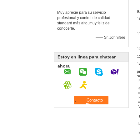
9
Muy aprecie para su servicio
profesional y control de calidad
1
standard más alto, muy feliz de
conocerle.
1
—— Sr. Johnifere
1
Estoy en línea para chatear
1
1
ahora
p
a