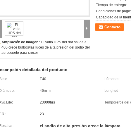
Tiempo de entrega:
Condiciones de pago:
Capacidad de la fuent
Contacto
Ampliación de imagen :
El vatio HPS del dar salida a
400 crece bulbos/las luces de alta presión del sodio del
aeropuerto para crecer
escripción detallada del producto
Base:
E40
Lúmenes:
Diámetro:
46m m
Longitud:
Avg.Life:
23000hrs
Temporeros del c
CRI:
23
el sodio de alta presión crece la lámpara
Resaltar: