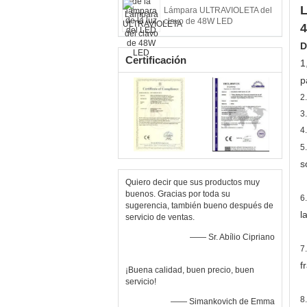
L
Lámpara ULTRAVIOLETA del
clavo de 48W LED
4
D
Certificación
1
p
2
3
4
5
s
Quiero decir que sus productos muy
buenos. Gracias por toda su
6
sugerencia, también bueno después de
l
servicio de ventas.
—— Sr. Abílio Cipriano
7
f
¡Buena calidad, buen precio, buen
servicio!
8
—— Simankovich de Emma