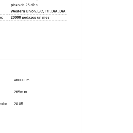
plazo de 25 días
Western Union, L/C, T/T, D/A, D/A
e:
20000 pedazos un mes
48000Lm
285m m
olor:
20.05