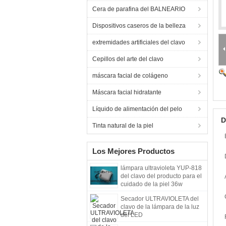
Cera de parafina del BALNEARIO
Dispositivos caseros de la belleza
extremidades artificiales del clavo
Cepillos del arte del clavo
máscara facial de colágeno
Máscara facial hidratante
Líquido de alimentación del pelo
D
Tinta natural de la piel
Los Mejores Productos
lámpara ultravioleta YUP-818
del clavo del producto para el
cuidado de la piel 36w
Secador ULTRAVIOLETA del
clavo de la lámpara de la luz
del LED