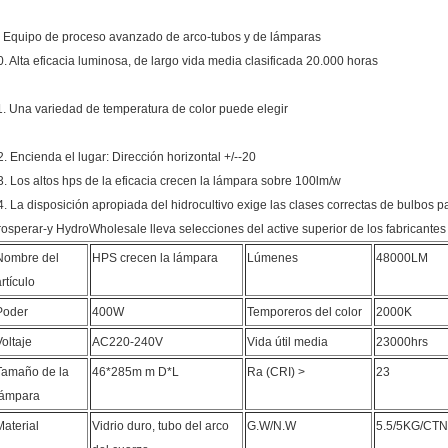
. Equipo de proceso avanzado de arco-tubos y de lámparas
0. Alta eficacia luminosa, de largo vida media clasificada 20.000 horas
1. Una variedad de temperatura de color puede elegir
2. Encienda el lugar: Dirección horizontal +/--20
3. Los altos hps de la eficacia crecen la lámpara sobre 100lm/w
4.
La disposición
apropiada del
hidrocultivo exige las clases correctas de bulbos
rosperar-y HydroWholesale lleva selecciones del active superior de los fabricantes
Nombre del
HPS crecen la lámpara
Lúmenes
48000LM
rtículo
Poder
400W
Temporeros del color
2000K
Voltaje
AC220-240V
Vida útil media
23000hrs
Tamaño de la
46*285m m D*L
Ra (CRI) >
23
lámpara
Material
Vidrio duro, tubo del arco
G.W/N.W
5.5/5KG/CTN