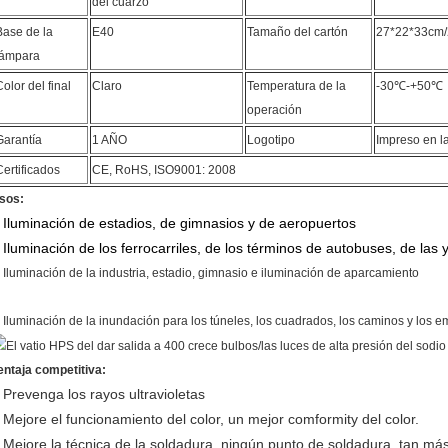
del cuarzo
Base de la
E40
Tamaño del cartón
27*22*33cm/
lámpara
Color del final
Claro
Temperatura de la
-30℃-+50℃
operación
Garantía
1 AÑO
Logotipo
Impreso en l
Certificados
CE, RoHS, ISO9001: 2008
sos:
Iluminación de estadios, de gimnasios y de aeropuertos
.
Iluminación de los ferrocarriles, de los términos de autobuses, de las ya
.
. Iluminación de la industria, estadio, gimnasio e iluminación de aparcamiento
. Iluminación de la inundación para los túneles, los cuadrados, los caminos y los 
entaja competitiva:
Prevenga los rayos ultravioletas
.
Mejore el funcionamiento del color, un mejor comformity del color.
.
Mejore la técnica de la soldadura, ningún punto de soldadura, tan má
.