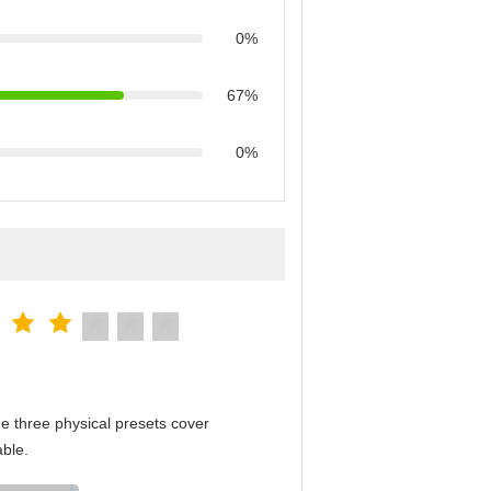
0%
67%
0%
e three physical presets cover
able.