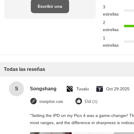
Escribir una
3
estrellas
reseña
2
estrellas
1
estrellas
Todas las reseñas
S
Songshang
Tuvalu
Oct 29.2025
trustpilot.com
Útil (1)
"Setting the IPD on my Pico 4 was a game-changer! Th
most ranges, and the difference in sharpness is notice