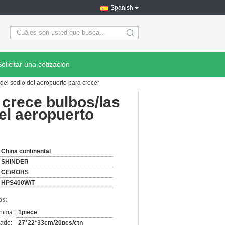
Spanish
search
Solicitar una cotización
 del sodio del aeropuerto para crecer
0 crece bulbos/las
del aeropuerto
China continental
SHINDER
CE/ROHS
HPS400W/T
os:
nima:
1piece
ado:
27*22*33cm/20pcs/ctn