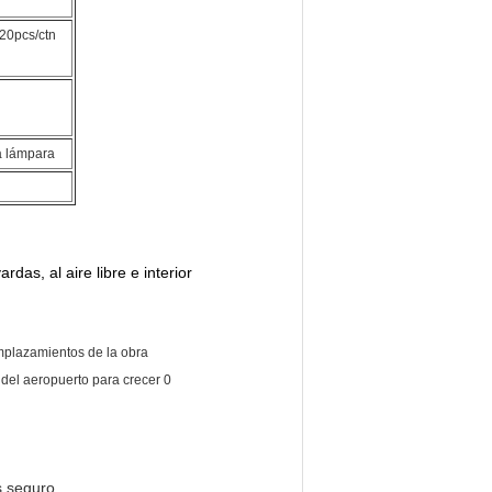
20pcs/ctn
a lámpara
rdas, al aire libre e interior
emplazamientos de la obra
s seguro