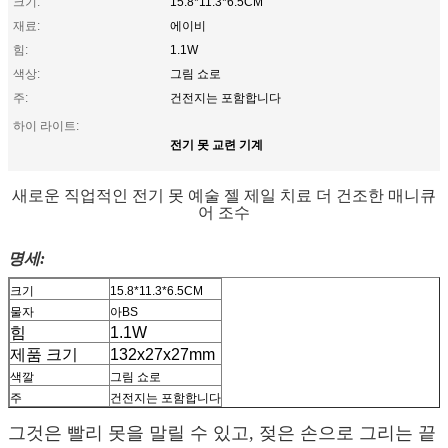
크기:
15.8*11.3*6.5CM
재료:
에이비
힘:
1.1W
색상:
그림 쇼로
주:
건전지는 포함합니다
하이 라이트:
전기 못 교련 기계
새로운 직업적인 전기 못 예술 젤 제일 치료 더 건조한 매니큐
어 조수
명세:
크기
15.8*11.3*6.5CM
물자
아BS
힘
1.1W
제품 크기
132x27x27mm
색깔
그림 쇼로
주
건전지는 포함합니다
그것은 빨리 못을 말릴 수 있고, 젖은 손으로 그리는 끝