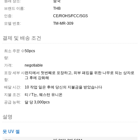
원래 장소:
중국
브랜드 이름:
THB
인증:
CE/ROHS/FCC/SGS
모델 번호:
TM-MR-309
결제 및 배송 조건
최소 주문 수
50pcs
량:
가격:
negotiable
포장 세부 사
판지에서 첫번째로 포장하고, 외부 패킹을 위한 나무로 되는 상자로
그 후에 강화해
항:
배달 시간:
10 작업 일은 후에 당신의 지불금을 받았습니다
지불 조건:
티 / T는, 웨스턴 유니온
공급 능력:
달 당 3,000pcs
설명
못 UV 젤