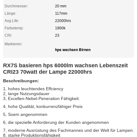
Durchmesser:
20 mm
Länge:
117mm
Avg.Life:
22000hrs
Farbetemp:
1900k
CRI:
23
Markieren:
hps wachsen Birnen
RX7S basieren hps 6000lm wachsen Lebenszeit
CRI23 70watt der Lampe 22000hrs
Beschreibungen:
1, hohes leuchtendes Effciency
2, lange Nutzungsdauer
3, Excellen-Nebel-Peneration Fähigkeit.
4, hohe Qualität, konkurrenzfähiger Preis
5, Soem angenommen
6, die spezielle Anforderung der Kunden angenommen
7, moderne Ausrüstung des Fachmannes und der Welt für Lampen.
8, starke Produktionsfähigkeit