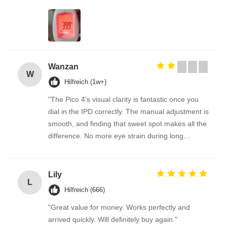
Wanzan
W
Hilfreich (1w+)
"The Pico 4's visual clarity is fantastic once you
dial in the IPD correctly. The manual adjustment is
smooth, and finding that sweet spot makes all the
difference. No more eye strain during long
sessions. Highly recommend taking the time to set
it up properly!""The Pico 4's visual clarity is
fantastic once you dial in the IPD correctly. The
Lily
L
manual adjustment is smooth, and finding that
Hilfreich (666)
sweet spot makes all the difference. No more eye
"Great value for money. Works perfectly and
strain during long sessions. Highly recommend
arrived quickly. Will definitely buy again."
taking the time to set it up properly!""The Pico 4's