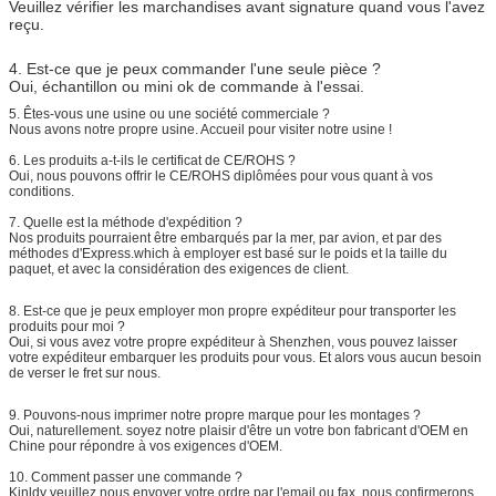
Veuillez vérifier les marchandises avant signature quand vous l'avez
reçu.
4. Est-ce que je peux commander l'une seule pièce ?
Oui, échantillon ou mini ok de commande à l'essai.
5. Êtes-vous une usine ou une société commerciale ?
Nous avons notre propre usine. Accueil pour visiter notre usine !
6. Les produits a-t-ils le certificat de CE/ROHS ?
Oui, nous pouvons offrir le CE/ROHS diplômées pour vous quant à vos
conditions.
7. Quelle est la méthode d'expédition ?
Nos produits pourraient être embarqués par la mer, par avion, et par des
méthodes d'Express.which à employer est basé sur le poids et la taille du
paquet, et avec la considération des exigences de client.
8.
Est-ce que je peux employer mon propre expéditeur pour transporter les
produits pour moi ?
Oui, si vous avez votre propre expéditeur à Shenzhen, vous pouvez laisser
votre expéditeur embarquer les produits pour vous. Et alors vous aucun besoin
de verser le fret sur nous.
9. Pouvons-nous imprimer notre propre marque pour les montages ?
Oui, naturellement. soyez notre plaisir d'être un votre bon fabricant d'OEM en
Chine pour répondre à vos exigences d'OEM.
10. Comment passer une commande ?
Kinldy veuillez nous envoyer votre ordre par l'email ou fax, nous confirmerons