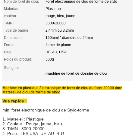
Nom de foret de clou:
Foret électronique de clou de forme de stylo
Matériau:
Plastique
couleur:
rouge, bleu, jaune
T/MN:
3000-20000
Type de bague:
2.4mm ou 3.2mm
Dimension:
160mml * diamètre de 24mm
Forme:
forme de plume
Plug:
UE, AU, USA
Poids du produit:
300g
Surligner:
machine de foret de dossier de clou
Machine en plastique électronique de foret de clou du foret 20000 t/mn
Materail de clou de forme de stylo
Vue rapide :
mini foret électronique de clou de Stylo-forme
1. Matériel : Plastique
2. Couleur : Rouge, jaune, bleu
3. T/MN : 3000-20000
4. Prise : LES USA, UE, AU, R-U