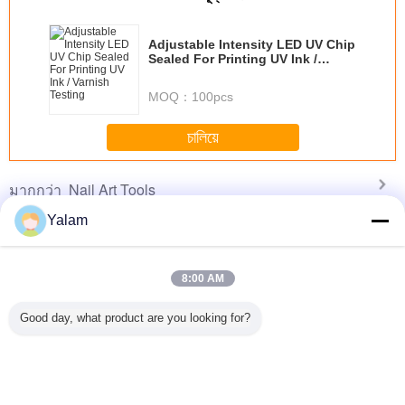
recommend taking the time to set it up
properly!""The Pico 4's visual clarity is fantastic
Adjustable Intensity LED UV Chip
once you dial in the IPD correctly. The manual
Sealed For Printing UV Ink /
adjustment is smooth, and finding that sweet spot
Varnish Testing
makes all the difference. No more eye strain
MOQ：
100pcs
during long sessions. Highly r
চালিয়ে
Nail Art Tools
มากกว่า
Yalam
8:00 AM
ent glue
Footcare Tools /
Thinnest Removal
395nm White
Profession
finger ,
Foot Pedicure File
Nail Polish Color
Color 6W UV LED
Ser DIY N
Good day, what product are you looking for?
 Nail Art
Dead Skin
Chart
Curing Lamp Bulb
Tools 
ol
Remover For Nail
Disassemble For
For Nail Gel Fast
Art Tools And
women
Drying
Equipment
เปลี่ยนภาษา
s