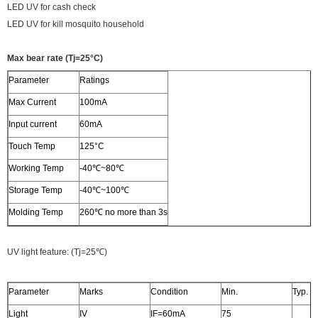
LED UV for cash check
LED UV for kill mosquito household
Max bear rate (Tj=25°C)
Parameter
Ratings
Max Current
100mA
Input current
60mA
Touch Temp
125°C
Working Temp
‐40℃~80℃
Storage Temp
‐40℃~100℃
Molding Temp
260℃ no more than 3s
UV light feature: (Tj=25℃)
Parameter
Marks
Condition
Min.
Typ.
Light
IV
IF=60mA
75