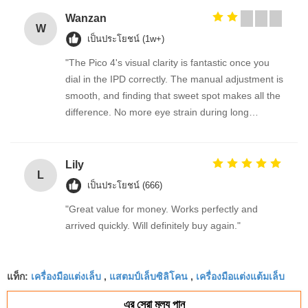
Wanzan
W
เป็นประโยชน์ (1w+)
"The Pico 4's visual clarity is fantastic once you
dial in the IPD correctly. The manual adjustment is
smooth, and finding that sweet spot makes all the
difference. No more eye strain during long
sessions. Highly recommend taking the time to set
it up properly!""The Pico 4's visual clarity is
fantastic once you dial in the IPD correctly. The
Lily
L
manual adjustment is smooth, and finding that
เป็นประโยชน์ (666)
sweet spot makes all the difference. No more eye
"Great value for money. Works perfectly and
strain during long sessions. Highly recommend
arrived quickly. Will definitely buy again."
taking the time to set it up properly!""The Pico 4's
visual clarity is fantastic once you dial in the IPD
correctly. The manual adjustment is smooth, and
เครื่องมือแต่งเล็บ
แสตมป์เล็บซิลิโคน
เครื่องมือแต่งแต้มเล็บ
แท็ก:
,
,
finding that sweet spot makes all the difference.
No more eye strain during long sessions. Highly
এর সেরা মূল্য পান