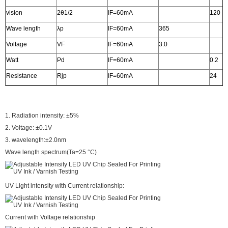
vision
2θ1/2
IF=60mA
120
Wave length
λp
IF=60mA
365
Voltage
VF
IF=60mA
3.0
Watt
Pd
IF=60mA
0.2
Resistance
Rjp
IF=60mA
24
1. Radiation intensity: ±5%
2. Voltage: ±0.1V
3. wavelength:±2.0nm
Wave length spectrum(Ta=25 °C)
UV Light intensity with Current relationship:
Current with Voltage relationship