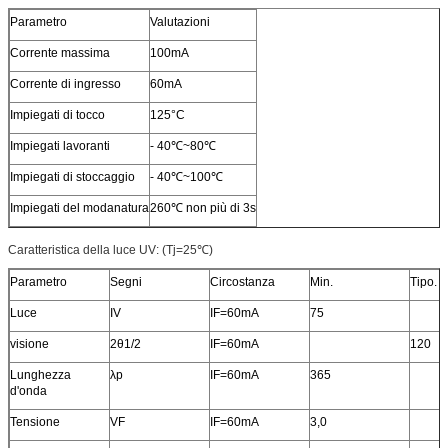
Parametro
Valutazioni
Corrente massima
100mA
Corrente di ingresso
60mA
Impiegati di tocco
125°C
Impiegati lavoranti
‐ 40℃~80℃
Impiegati di stoccaggio
‐ 40℃~100℃
Impiegati del modanatura
260℃ non più di 3s
Caratteristica della luce UV: (Tj=25℃)
Parametro
Segni
Circostanza
Min.
Tipo.
Luce
IV
IF=60mA
75
visione
2θ1/2
IF=60mA
120
Lunghezza
λp
IF=60mA
365
d'onda
Tensione
VF
IF=60mA
3,0