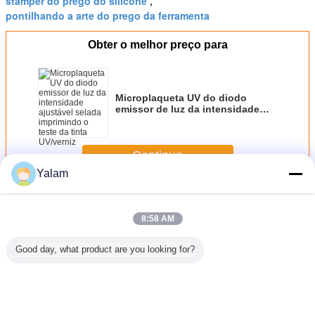
stamper do prego do silicone
,
pontilhando a arte do prego da ferramenta
Obter o melhor preço para
Microplaqueta UV do diodo
emissor de luz da intensidade
ajustável selada imprimindo o
teste da tinta UV/verniz
Continue
Yalam
Ferramentas da arte do prego
Mais
8:58 AM
Good day, what product are you looking for?
sparente
Ferramentas de
A escala de cores
395nm diodo
Jogos
gem para
Footcare/removedor
a mais fina do
emissor de luz UV
ferrame
edo,
inoperante da
verniz para as
branco da cor 6W
compl
a da arte
pele do arquivo
unhas da
que cura o bulbo
profissio
ego do
pedicure do pé
remoção
de lâmpada para
arte do p