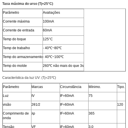
Taxa máxima do urso (Tj=25°C)
Parâmetro
Avaliações
Corrente máxima
100mA
Corrente de entrada
60mA
Temp do toque
125°C
Temp de trabalho
‐ 40℃~80℃
Temp do armazenamento
‐ 40℃~100℃
Temp do molde
260℃ não mais do que 3s
Característica da luz UV: (Tj=25℃)
Parâmetro
Marcas
Circunstância
Mínimo.
Tipo.
Luz
IV
IF=60mA
75
visão
2θ1/2
IF=60mA
120
Comprimento de
λp
IF=60mA
365
onda
Tensão
VF
IF=60mA
3,0