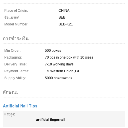
Place of Origin:
CHINA
ชื่อแบรนด์:
BEB
Model Number:
BEB-K21
การชำระเงิน
Min Order:
500 boxes
Packaging:
70 pcs in one box with 10 sizes
Delivery Time:
7-10 working days
Payment Terms:
T/T,Western Union,,L/C
Supply Ability:
5000 boxes/week
ลักษณะ
Artificial Nail Tips
แสงสูง:
artificial fingernail