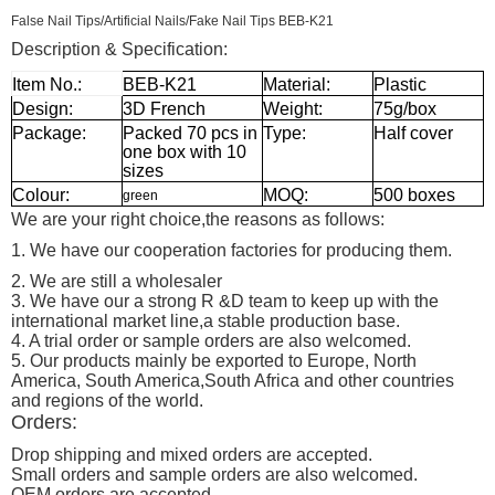
False Nail Tips/Artificial Nails/Fake Nail Tips BEB-K21
Description & Specification:
Item No.:
BEB-K21
Material:
Plastic
Design:
3D French
Weight:
75g/box
Package:
Packed 70 pcs in
Type:
Half cover
one box with 10
sizes
Colour:
MOQ:
500 boxes
green
We are your right choice,the reasons as follows:
1. We have our cooperation factories for producing them.
2. We are still a wholesaler
3. We have our a strong R &D team to keep up with the
international market line,a stable production base.
4. A trial order or sample orders are also welcomed.
5. Our products mainly be exported to Europe, North
America, South America,South Africa and other countries
and regions of the world.
Orders:
Drop shipping and mixed orders are accepted.
Small orders and sample orders are also welcomed.
OEM orders are accepted