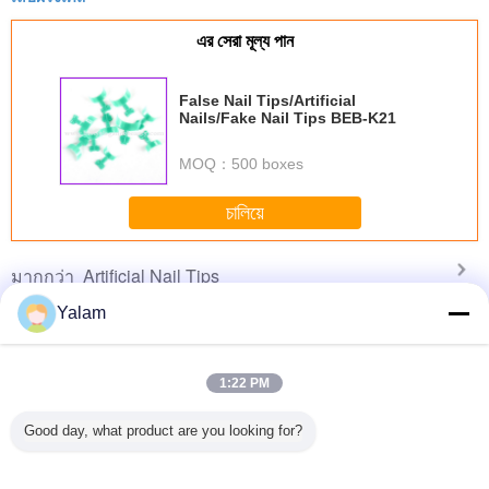
এর সেরা মূল্য পান
False Nail Tips/Artificial
Nails/Fake Nail Tips BEB-K21
MOQ：
500 boxes
চালিয়ে
Artificial Nail Tips
มากกว่า
Yalam
1:22 PM
s Nature
Designed Artificial
artificial nail
Hello kitty natural
ABS Air
 500 All
Nail Tip 3D
remover
Fingers Fake
Artificial 
Good day, what product are you looking for?
Size For
Luxury and
Nails For Kids /
Glitter Art
ting Tips
French False Nail
artificial nail tip
Designed N
Tips
Tip