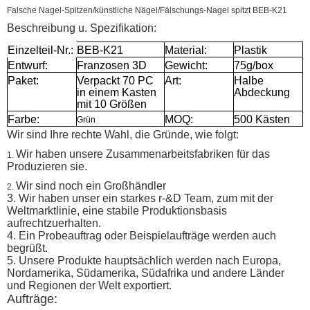
Falsche Nagel-Spitzen/künstliche Nägel/Fälschungs-Nagel spitzt BEB-K21
Beschreibung u. Spezifikation:
Einzelteil-Nr.:
BEB-K21
Material:
Plastik
Entwurf:
Franzosen 3D
Gewicht:
75g/box
Paket:
Verpackt 70 PC
Art:
Halbe
in einem Kasten
Abdeckung
mit 10 Größen
Farbe:
MOQ:
500 Kästen
Grün
Wir sind Ihre rechte Wahl, die Gründe, wie folgt:
Wir haben unsere Zusammenarbeitsfabriken für das
1.
Produzieren sie.
Wir sind noch ein Großhändler
2.
3. Wir haben unser ein starkes r-&D Team, zum mit der
Weltmarktlinie, eine stabile Produktionsbasis
aufrechtzuerhalten.
4. Ein Probeauftrag oder Beispielaufträge werden auch
begrüßt.
5. Unsere Produkte hauptsächlich werden nach Europa,
Nordamerika, Südamerika, Südafrika und andere Länder
und Regionen der Welt exportiert.
Aufträge: