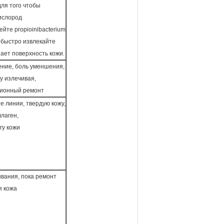
для того чтобы
кислород
ейте propioinibacterium
, быстро извлекайте
шает поверхность кожи.
ение, боль уменшения,
у излечивая,
ионный ремонт
е линии, твердую кожу,
ллаген,
гу кожи
ивания, пока ремонт
я кожа