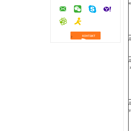
к
Д
Д
з
Д
у