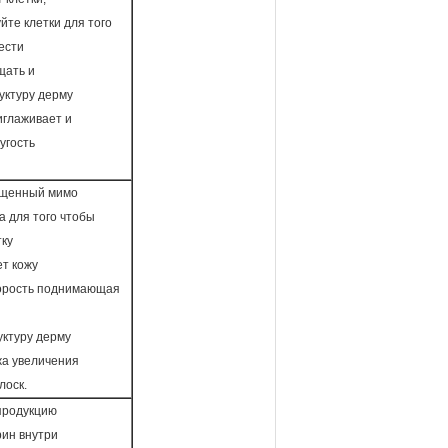
йте клетки для того
вести
щать и
уктуру дерму
риглаживает и
ругость
ощенный мимо
а для того чтобы
тку
ет кожу
орость поднимающая
уктуру дерму
ожа увеличения
лоск.
продукцию
ин внутри