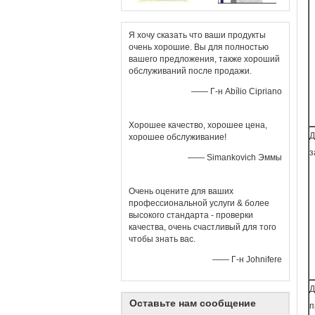
Я хочу сказать что ваши продукты
очень хорошие. Вы для полностью
вашего предложения, также хороший
обслуживаний после продажи.
—— Г-н Abílio Cipriano
Хорошее качество, хорошее цена,
Д
хорошее обслуживание!
з
—— Simankovich Эммы
Очень оцените для ваших
профессиональной услуги & более
высокого стандарта - проверки
качества, очень счастливый для того
чтобы знать вас.
—— Г-н Johnifere
Д
Оставьте нам сообщение
п