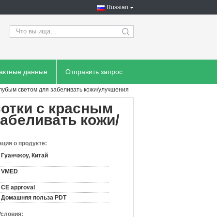
Russian
search
тактные данные
Отправить запрос
лубым светом для забеливать кожи/улучшения
отки с красным
абеливать кожи/
ция о продукте:
Гуанчжоу, Китай
VMED
CE approval
Домашняя польза PDT
Условия: