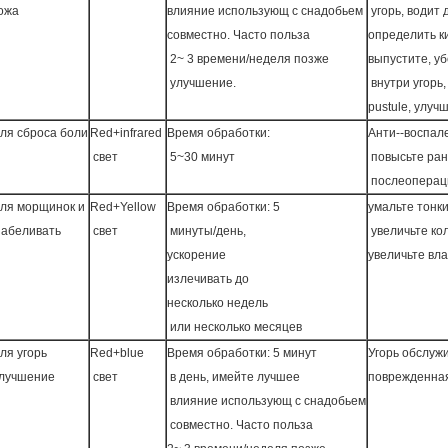
ожа
влияние использующ с снадобьем
угорь, водит 
совместно. Часто польза
определить 
2~ 3 времени/неделя позже
выпустите, уб
улучшение.
внутри угорь
pustule, улуч
ля сброса боли
Red+infrared
Время обработки:
Анти--воспал
свет
5~30 минут
повысьте ран
послеоперац
ля морщинок и
Red+Yellow
Время обработки: 5
умальте тонки
абеливать
свет
минуты/день,
увеличьте ко
ускорение
увеличьте вла
излечивать до
несколько недель
или несколько месяцев
ля угорь
Red+blue
Время обработки: 5 минут
Угорь обслуж
лучшение
свет
в день, имейте лучшее
поврежденна
влияние использующ с снадобьем
совместно. Часто польза