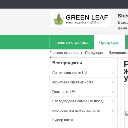
She
Высо
цена
Главная страница
Продукция
Главная страница
Продукция
Домашние п
угорь
Все продукты
Светильник ногтя UV
акриловая система ногтя
Гель ногтя UV
Светодиодная лампа UV гвоздь
инструменты искусства ногтя
Буфер ногтя