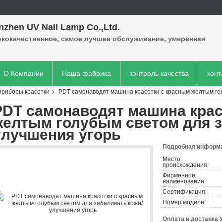
nzhen UV Nail Lamp Co.,Ltd.
кокачественное, самое лучшее обслуживание, умеренная
.
О Компании
Наша фабрика
контроль качества
кон
риборы красотки
PDT самонаводят машина красотки с красным желтым го
PDT самонаводят машина крас
желтым голубым светом для з
улучшения угорь
Подробная информа
Место
происхождения:
Фирменное
наименование:
Сертификация:
Номер модели:
Оплата и доставка 