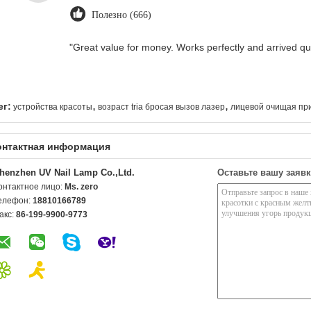
Полезно (666)
"Great value for money. Works perfectly and arrived quic
,
,
ег:
устройства красоты
возраст tria бросая вызов лазер
лицевой очищая пр
онтактная информация
henzhen UV Nail Lamp Co.,Ltd.
Оставьте вашу заявк
онтактное лицо:
Ms. zero
елефон:
18810166789
акс:
86-199-9900-9773