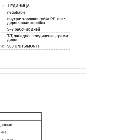
за:
1 ЕДИНИЦА
negotiable
внутри: хорошая губка PE, вне:
деревянная коробка
5~7 рабочих дней
T/T, западное соединение, грамм
денег
и:
500 UNITS/MONTH
щенный
окна
 клетки;