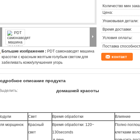
Количество мин зака
Цена:
Упаковывая детали:
Время доставки:
Условия оплаты:
Поставка способност
Большие изображения :
PDT самонаводят машина
контакт
красотки с красным желтым голубым светом для
забеливать кожи/улучшения угорь
одробное описание продукта
домашней красоты
Выделить:
одули
Свет
Время обработки
Влияние
ля морщинок
Красный
Время обработки: 120~
Полно погло
свет
130seconds
клетками вол
в день,
повысить рост