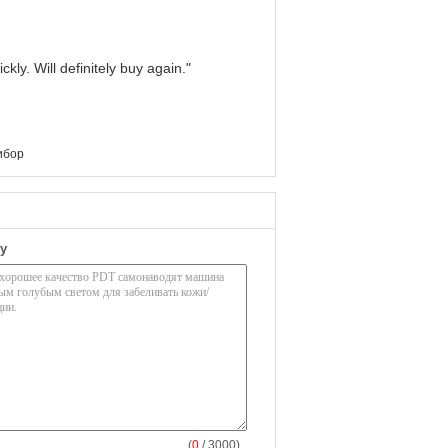
kly. Will definitely buy again."
ибор
у
(
0
/ 3000)