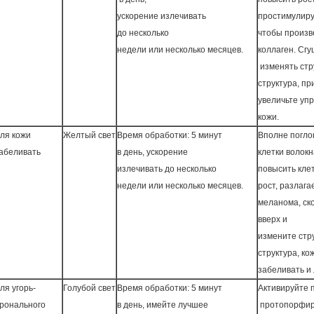
ускорение излечивать
простимулиру
до несколько
чтобы произ
недели или несколько месяцев.
коллаген. Сгу
изменять стр
структура, п
увеличьте уп
кожи.
ля кожи
Желтый свет
Время обработки: 5 минут
Вполне погл
абеливать
в день, ускорение
клетки волокн
излечивать до несколько
повысить кле
недели или несколько месяцев.
рост, разлага
меланома, ск
вверх и
измените стр
структура, к
забеливать и 
ля угорь-
Голубой свет
Время обработки: 5 минут
Активируйте 
ронального
в день, имейте лучшее
протопорфир