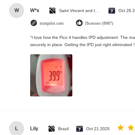
W
W*s
Saint Vincent and the Grenadines
Oct 28.
trustpilot.com
Полезно (8987)
"I love how the Pico 4 handles IPD adjustment. The manu
securely in place. Getting the IPD just right eliminated
L
Lily
Brazil
Oct 21.2025