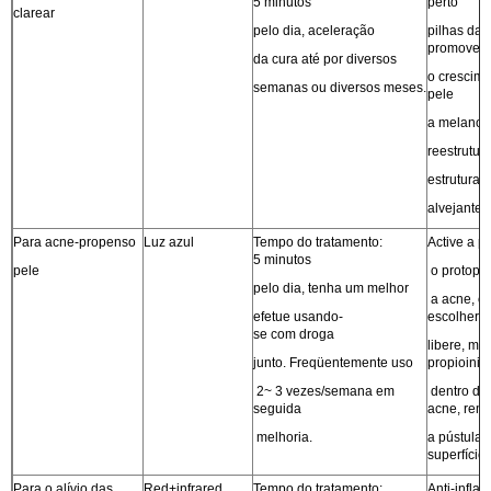
5 minutos
perto
clarear
pelo dia, aceleração
pilhas da f
promover 
da cura até por diversos
o crescim
semanas ou diversos meses.
pele
a melanom
reestrutur
estrutura,
alvejante e
Para acne-propenso
Luz azul
Tempo do tratamento:
Active a p
5 minutos
pele
o protopor
pelo dia, tenha um melhor
a acne, c
efetue usando-
escolher o
se com droga
libere, ma
junto. Freqüentemente uso
propioinib
2~ 3 vezes/semana em
dentro da
seguida
acne, rem
melhoria.
a pústula,
superfície 
Para o alívio das
Red+infrared
Tempo do tratamento:
Anti-infla