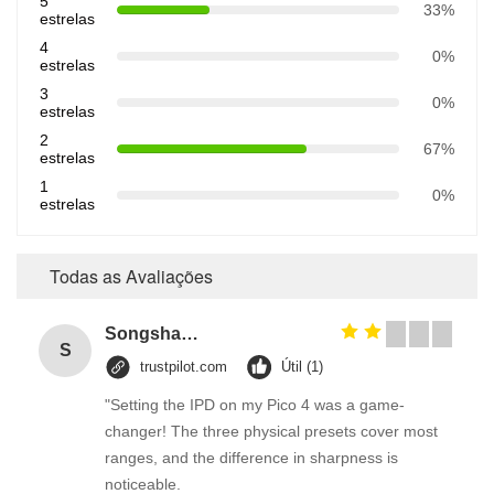
5
33%
estrelas
4
0%
estrelas
3
0%
estrelas
2
67%
estrelas
1
0%
estrelas
Todas as Avaliações
Songshang
S
trustpilot.com
Útil (1)
"Setting the IPD on my Pico 4 was a game-
changer! The three physical presets cover most
ranges, and the difference in sharpness is
noticeable.