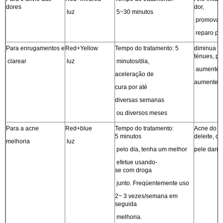
dores
dor,
luz
5~30 minutos
promova a
reparo pó
Para enrugamentos e
Red+Yellow
Tempo do tratamento: 5
diminua li
ténues, pel
clarear
luz
minutos/dia,
aumente o
aceleração de
aumente a
cura por até
diversas semanas
ou diversos meses
Para a acne
Red+blue
Tempo do tratamento:
Acne do
5 minutos
deleite, q
melhoria
luz
pelo dia, tenha um melhor
pele danif
efetue usando-
se com droga
junto. Freqüentemente uso
2~ 3 vezes/semana em
seguida
melhoria.