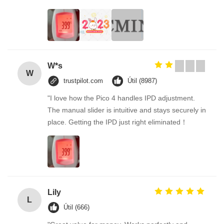
W*s
W
trustpilot.com
Útil (8987)
"I love how the Pico 4 handles IPD adjustment.
The manual slider is intuitive and stays securely in
place. Getting the IPD just right eliminated！
Lily
L
Útil (666)