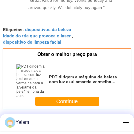
"Great value for money. Works perfectly and
arrived quickly. Will definitely buy again."
dispositivos da beleza
Etiquetas:
,
idade do tria que provoca o laser
,
dispositivo de limpeza facial
Obter o melhor preço para
PDT dirigem a máquina da beleza
com luz azul amarela vermelha
para o alvejante da pele/melhoria
da acne
Continue
Dispositivos home da beleza
Mais
Yalam