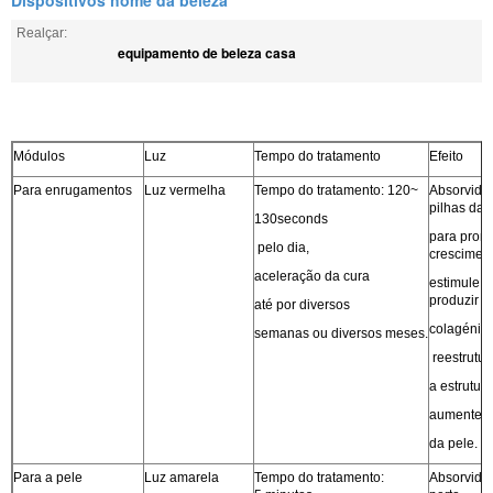
Dispositivos home da beleza
Realçar:
equipamento de beleza casa
Módulos
Luz
Tempo do tratamento
Efeito
Para enrugamentos
Luz vermelha
Tempo do tratamento: 120~
Absorvido 
pilhas da 
130seconds
para prom
pelo dia,
cresciment
aceleração da cura
estimule p
produzir
até por diversos
colagénio
semanas ou diversos meses.
reestrutu
a estrutura
aumente a
da pele.
Para a pele
Luz amarela
Tempo do tratamento:
Absorvido