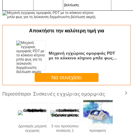
βελτίωση.
Αποκτήστε την καλύτερη τιμή για
Μηχανή εγχώριας ομορφιάς PDT
με το κόκκινο κίτρινο μπλε φως
για τη λεύκανση δερμάτων/τη
βελτίωση ακμής
Να συνεχίσει
Συσκευές εγχώριας ομορφιάς
Περισσότεροι
Δροσερές μηχανή
5 του προσώπου
του 2015 πιό
Δροσερές
εγχώριας
συσκευές 1
πρόσφατη
εγχώρ