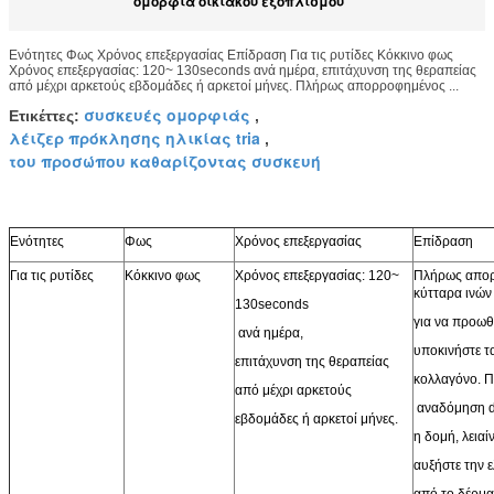
ομορφιά οικιακού εξοπλισμού
Ενότητες Φως Χρόνος επεξεργασίας Επίδραση Για τις ρυτίδες Κόκκινο φως
Χρόνος επεξεργασίας: 120~ 130seconds ανά ημέρα, επιτάχυνση της θεραπείας
από μέχρι αρκετούς εβδομάδες ή αρκετοί μήνες. Πλήρως απορροφημένος ...
συσκευές ομορφιάς
Ετικέττες:
,
λέιζερ πρόκλησης ηλικίας tria
,
του προσώπου καθαρίζοντας συσκευή
Ενότητες
Φως
Χρόνος επεξεργασίας
Επίδραση
Για τις ρυτίδες
Κόκκινο φως
Χρόνος επεξεργασίας: 120~
Πλήρως απορ
κύτταρα ινώ
130seconds
για να προω
ανά ημέρα,
υποκινήστε τ
επιτάχυνση της θεραπείας
κολλαγόνο. Π
από μέχρι αρκετούς
αναδόμηση 
εβδομάδες ή αρκετοί μήνες.
η δομή, λειαίν
αυξήστε την 