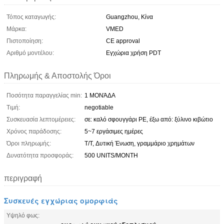
Τόπος καταγωγής:
Guangzhou, Κίνα
Μάρκα:
VMED
Πιστοποίηση:
CE approval
Αριθμό μοντέλου:
Εγχώρια χρήση PDT
Πληρωμής & Αποστολής Όροι
Ποσότητα παραγγελίας min:
1 ΜΟΝΆΔΑ
Τιμή:
negotiable
Συσκευασία λεπτομέρειες:
σε: καλό σφουγγάρι PE, έξω από: ξύλινο κιβώτιο
Χρόνος παράδοσης:
5~7 εργάσιμες ημέρες
Όροι πληρωμής:
T/T, Δυτική Ένωση, γραμμάριο χρημάτων
Δυνατότητα προσφοράς:
500 UNITS/MONTH
περιγραφή
Συσκευές εγχώριας ομορφιάς
Υψηλό φως: