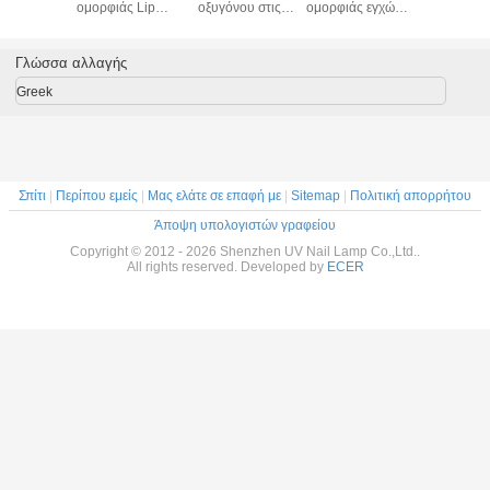
ομορφιάς Lipo
οξυγόνου στις
ομορφιάς εγχώρια
ομορφιά
Cryo Freezing Fat
αεριωθούμενες
χρήση φλεβών
Cryo Freez
Spa/συσκευή
ραδιοσυχνότητας
αραχνών
Spa/συ
σκλήρυνσης
μηχανών για την
συσκευών φορητή
σκλήρυ
Γλώσσα αλλαγής
δερμάτων
εγχώρια χρήση
με υψηλό -
δερμά
ποιότητα
Greek
Σπίτι
|
Περίπου εμείς
|
Μας ελάτε σε επαφή με
|
Sitemap
|
Πολιτική απορρήτου
Άποψη υπολογιστών γραφείου
Copyright © 2012 - 2026 Shenzhen UV Nail Lamp Co.,Ltd..
All rights reserved. Developed by
ECER