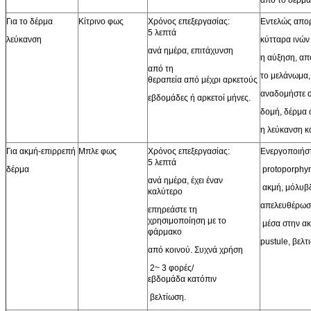
από το δέρμα
Για το δέρμα
Κίτρινο φως
Χρόνος επεξεργασίας:
Εντελώς απο
5 λεπτά
λεύκανση
κύτταρα ινών
ανά ημέρα, επιτάχυνση
η αύξηση, απ
από τη
το μελάνωμα,
θεραπεία από μέχρι αρκετούς
αναδομήστε 
εβδομάδες ή αρκετοί μήνες.
δομή, δέρμα
η λεύκανση κα
Για ακμή-επιρρεπή
Μπλε φως
Χρόνος επεξεργασίας:
Ενεργοποιήσ
5 λεπτά
δέρμα
protoporphyr
ανά ημέρα, έχει έναν
ακμή, μόλυβδ
καλύτερο
απελευθέρωση
επηρεάστε τη
χρησιμοποίηση με το
μέσα στην ακ
φάρμακο
pustule, βελτ
από κοινού. Συχνά χρήση
2~ 3 φορές/
εβδομάδα κατόπιν
βελτίωση.