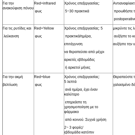
Για την
Red+infrared
Χρόνος επεξεργασίας:
Αντιαναφλεκτ
ανακούφιση πόνου
φως
5~30 πρακτικά
προωθήστε τ
postoperativ
Για τις ρυτίδες και
Red+Yellow
Χρόνος επεξεργασίας: 5
μικρύντε τις 
λεύκανση
φως
πρακτικά/ημέρα,
αυξήστε το κ
επιτάχυνση
αυξήστε την 
να θεραπεύσει από μέχρι
αρκετές εβδομάδες
ή αρκετοί μήνες
Για την ακμή
Red+blue
Χρόνος επεξεργασίας:
Θεραπεύστε τ
5 λεπτά
βελτίωση
φως
χαλασμένο δ
ανά ημέρα, έχει έναν
καλύτερο
επηρεάστε τη
χρησιμοποίηση με το
φάρμακο
από κοινού. Συχνά χρήση
2~ 3 φορές/
εβδομάδα κατόπιν