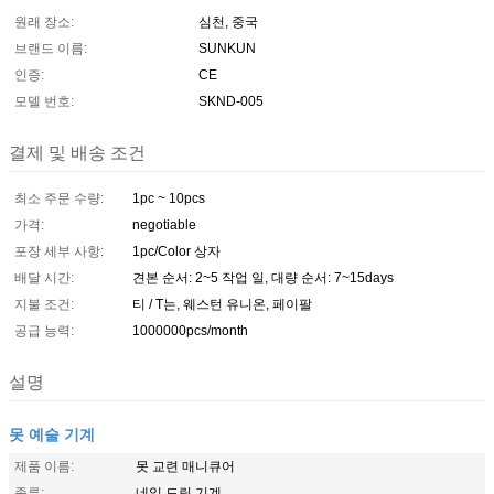
원래 장소:
심천, 중국
브랜드 이름:
SUNKUN
인증:
CE
모델 번호:
SKND-005
결제 및 배송 조건
최소 주문 수량:
1pc ~ 10pcs
가격:
negotiable
포장 세부 사항:
1pc/Color 상자
배달 시간:
견본 순서: 2~5 작업 일, 대량 순서: 7~15days
지불 조건:
티 / T는, 웨스턴 유니온, 페이팔
공급 능력:
1000000pcs/month
설명
못 예술 기계
제품 이름:
못 교련 매니큐어
종류:
네일 드릴 기계