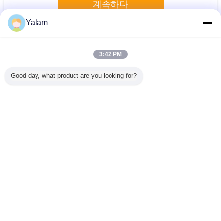
계속하다
Yalam
못 예술 기계
더 많은 것
3:42 PM
Good day, what product are you looking for?
att
아크릴 못을 위한
다기능 못 살롱 장
보장 14000RPM
미국, EU의
PM 아BS
가정/전기 못 교련
비 진공 손톱용 줄
정격 속도/6 달을
발을 가진
 못 교련
을 위한 분홍색 소
칼 기계 조정 속도
가진 휴대용 못 교
개 못 교
 나르게 쉬
형 광택이 있는 못
련 기계
25000RP
하십시오
예술 교련 기계
용 날 P
언어를 바꾸십시오
Korean
홈
|
우리에 대하여
|
연락주세요
|
사이트맵
|
개인정보 보호 정책
탁상용 전망
Copyright © 2012 - 2026 Shenzhen UV Nail Lamp Co.,Ltd..