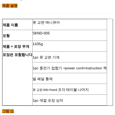
제품 설명
못 교련 매니큐어
제품 이름
SKND-005
모형
1435g
제품 + 포장 무게
포장은 포함합니다
1pc 못 교련 기계
1pc 충전기 접합기 +power cord+instruction 책
발 페달 통제
조각 테이블 나머지
못 교련 bits+hand
1pc 색깔 포장 상자
그림 쇼