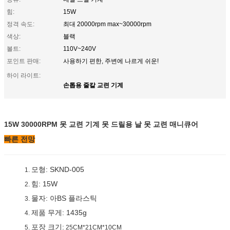
힘:
15W
정격 속도:
최대 20000rpm max~30000rpm
색상:
블랙
볼트:
110V~240V
포인트 판매:
사용하기 편한, 주변에 나르게 쉬운!
하이 라이트:
손톱용 줄칼 교련 기계
15W 30000RPM 못 교련 기계 못 드릴용 날 못 교련 매니큐어
빠른 전망
모형: SKND-005
1.
힘: 15W
2.
물자: 아BS 플라스틱
3.
제품 무게: 1435g
4.
포장 크기:
5.
25CM*21CM*10CM