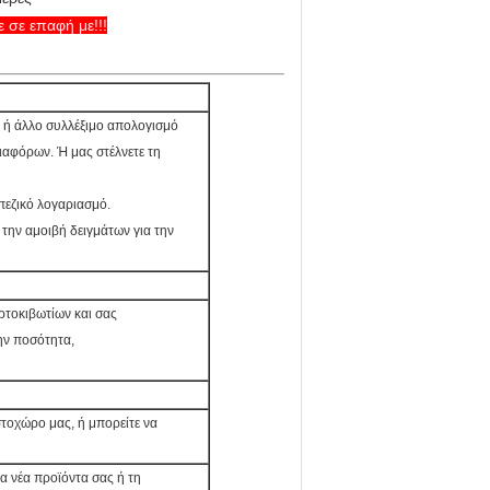
 σε επαφή με!!!
 ή άλλο συλλέξιμο απολογισμό
λιαφόρων. Ή μας στέλνετε τη
πεζικό λογαριασμό.
την αμοιβή δειγμάτων για την
ρτοκιβωτίων και σας
την ποσότητα,
στοχώρο μας, ή μπορείτε να
α νέα προϊόντα σας ή τη