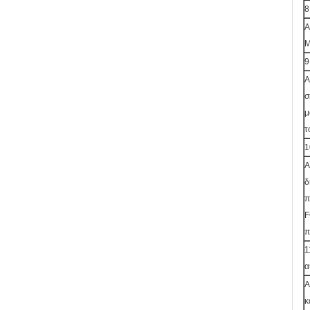
8
Α
Μ
9
Α
σ
μ
τ
1
Α
δ
π
F
π
1
α
Α
κ