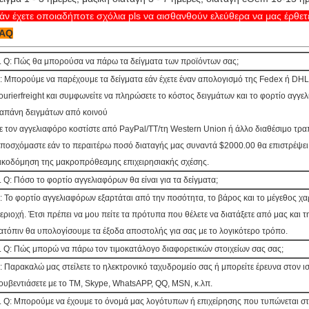
άν έχετε οποιαδήποτε σχόλια pls να αισθανθούν ελεύθερα να μας έρθετε
AQ
. Q: Πώς θα μπορούσα να πάρω τα δείγματα των προϊόντων σας;
: Μπορούμε να παρέχουμε τα δείγματα εάν έχετε έναν απολογισμό της Fedex ή DHL
ourierfreight και συμφωνείτε να πληρώσετε το κόστος δειγμάτων και το φορτίο αγγε
απάνη δειγμάτων από κοινού
ε τον αγγελιαφόρο κοστίστε από PayPal/TT/τη Western Union ή άλλο διαθέσιμο τρα
ποσχόμαστε εάν το περαιτέρω ποσό διαταγής μας συναντά $2000.00 θα επιστρέψει 
ικοδόμηση της μακροπρόθεσμης επιχειρησιακής σχέσης.
. Q: Πόσο το φορτίο αγγελιαφόρων θα είναι για τα δείγματα;
: Το φορτίο αγγελιαφόρων εξαρτάται από την ποσότητα, το βάρος και το μέγεθος χα
εριοχή. Έτσι πρέπει να μου πείτε τα πρότυπα που θέλετε να διατάξετε από μας και 
ατόπιν θα υπολογίσουμε τα έξοδα αποστολής για σας με το λογικότερο τρόπο.
. Q: Πώς μπορώ να πάρω τον τιμοκατάλογο διαφορετικών στοιχείων σας σας;
: Παρακαλώ μας στείλετε το ηλεκτρονικό ταχυδρομείο σας ή μπορείτε έρευνα στον ι
ουβεντιάσετε με το TM, Skype, WhatsAPP, QQ, MSN, κ.λπ.
. Q: Μπορούμε να έχουμε το όνομά μας λογότυπων ή επιχείρησης που τυπώνεται στ