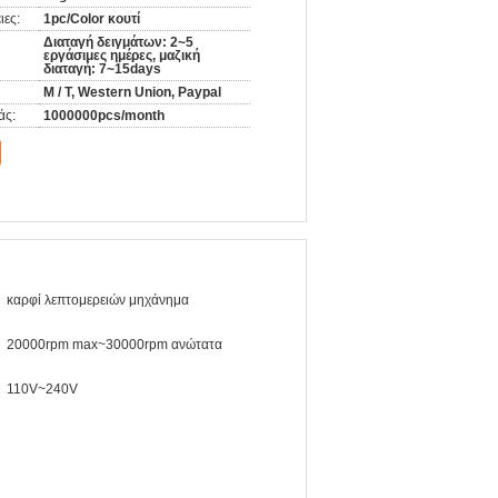
ιες:
1pc/Color κουτί
Διαταγή δειγμάτων: 2~5
εργάσιμες ημέρες, μαζική
διαταγή: 7~15days
Μ / Τ, Western Union, Paypal
άς:
1000000pcs/month
καρφί λεπτομερειών μηχάνημα
20000rpm max~30000rpm ανώτατα
110V~240V