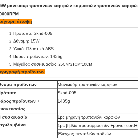
5W μανικιούρ τρυπανιών καρφιών κομματιών τρυπανιών καρφι
0000RPM
ρήγορη άποψη
Πρότυπο: Sknd-005
1.
Δύναμη: 15W
2.
Υλικό: Πλαστικό ABS
3.
Βάρος προϊόντων: 1435g
4.
Μέγεθος συσκευασίας:
5.
25CM*21CM*10CM
εριγραφή προϊόντων
Όνομα προϊόντων
Μανικιούρ τρυπανιών καρφιών
Πρότυπο
Sknd-005
άρος προϊόντων +
1435g
συσκευασίας
Η συσκευασία
1pc μηχανή τρυπανιών καρφιών
εριλαμβάνει
1pc βιβλίο προσαρμοστών +power cord+i
Έλεγχος πενταλιών ποδιών