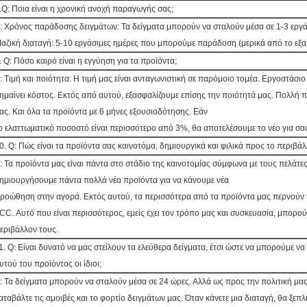
.Q: Ποια είναι η χρονική ανοχή παραγωγής σας;
: Χρόνος παράδοσης δειγμάτων: Τα δείγματα μπορούν να σταλούν μέσα σε 1-3 εργά
αζική διαταγή: 5-10 εργάσιμες ημέρες που μπορούμε παράδοση (μερικά από το εξα
. Q: Πόσο καιρό είναι η εγγύηση για τα προϊόντα;
: Τιμή και ποιότητα: Η τιμή μας είναι ανταγωνιστική σε παρόμοιο τομέα. Εργοστάσιο
ημαίνει κόστος. Εκτός από αυτού, εξασφαλίζουμε επίσης την ποιότητά μας. Πολλή π
ας. Και όλα τα προϊόντα με 6 μήνες εξουσιοδότησης. Εάν
ο ελαττωματικό ποσοστό είναι περισσότερο από 3%, θα αποτελέσουμε το νέο για σα
0. Q: Πώς είναι τα προϊόντα σας καινοτόμα, δημιουργικά και φιλικά προς το περιβάλ
: Τα προϊόντα μας είναι πάντα στο στάδιο της καινοτομίας σύμφωνα με τους πελάτ
ημιουργήσουμε πάντα πολλά νέα προϊόντα για να κάνουμε νέα
ροώθηση στην αγορά. Εκτός αυτού, τα περισσότερα από τα προϊόντα μας περνούν 
CC. Αυτό που είναι περισσότερος, εμείς έχει τον τρόπο μας και συσκευασία, μπορο
εριβάλλον τους.
1. Q: Είναι δυνατό να μας στείλουν τα ελεύθερα δείγματα, έτσι ώστε να μπορούμε ν
υτού του προϊόντος οι ίδιοι;
: Τα δείγματα μπορούν να σταλούν μέσα σε 24 ώρες. Αλλά ως προς την πολιτική μας
αταβάλτε τις αμοιβές και το φορτίο δειγμάτων μας. Όταν κάνετε μια διαταγή, θα ξε