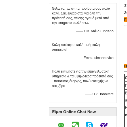
1
Θέλω να πω ότι τα προϊόντα σας πολύ
3
καλά. Σας ευχαριστώ για όλη την
πρότασή σας, επίσης αγαθό μετά από
Γ
την υπηρεσία πωλήσεων.
—— Ο κ. Abílio Cipriano
Καλή ποιότητα, καλή τιμή, καλή
υπηρεσία!
—— Emma simankovich
Π
Πολύ εκτιμήστε για την επαγγελματική
υπηρεσία & τα υψηλότερα πρότυπά σας
- ποιοτικός έλεγχος, πολύ ευτυχής να
σας ξέρει.
Β
—— Ο κ. Johnifere
Είμαι Online Chat Now
π