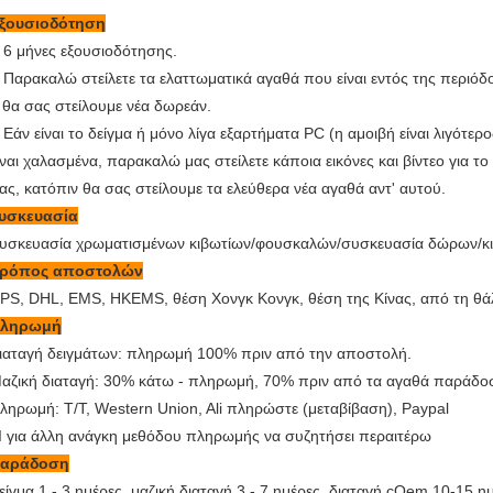
ξουσιοδότηση
6 μήνες εξουσιοδότησης.
.
Παρακαλώ στείλετε τα ελαττωματικά αγαθά που είναι εντός της περιό
.
 θα σας στείλουμε νέα δωρεάν.
Εάν είναι το δείγμα ή μόνο λίγα εξαρτήματα PC (η αμοιβή είναι λιγότερ
.
ίναι χαλασμένα, παρακαλώ μας στείλετε κάποια εικόνες και βίντεο για 
ας, κατόπιν θα σας στείλουμε τα ελεύθερα νέα αγαθά αντ' αυτού.
υσκευασία
υσκευασία χρωματισμένων κιβωτίων/φουσκαλών/συσκευασία δώρων/
ρόπος αποστολών
PS, DHL, EMS, HKEMS, θέση Χονγκ Κονγκ, θέση της Κίνας, από τη θ
ληρωμή
ιαταγή δειγμάτων: πληρωμή 100% πριν από την αποστολή.
αζική διαταγή: 30% κάτω - πληρωμή, 70% πριν από τα αγαθά παράδο
ληρωμή: T/T, Western Union, Ali πληρώστε (μεταβίβαση), Paypal
 για άλλη ανάγκη μεθόδου πληρωμής να συζητήσει περαιτέρω
αράδοση
είγμα 1 - 3 ημέρες, μαζική διαταγή 3 - 7 ημέρες, διαταγή cOem 10-15 η