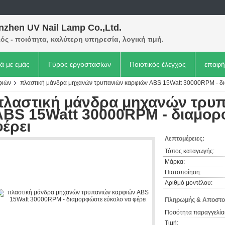
nzhen UV Nail Lamp Co.,Ltd.
ός - ποιότητα, καλύτερη υπηρεσία, λογική τιμή.
κά με εμάς
Γύρος εργοστασίων
Ποιοτικός έλεγχος
επαφή
φιών
πλαστική μάνδρα μηχανών τρυπανιών καρφιών ABS 15Watt 30000RPM - δι
πλαστική μάνδρα μηχανών τρυ
ABS 15Watt 30000RPM - διαμορ
φέρει
Λεπτομέρειες:
Τόπος καταγωγής:
Μάρκα:
Πιστοποίηση:
Αριθμό μοντέλου:
Πληρωμής & Αποστο
Ποσότητα παραγγελία
Τιμή: