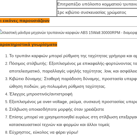
Επιτραπέζιο υπόλοιπο κομματιού
τρυπανιώ
1pc κιβώτιο συσκευασίας χρώματος
ι εικόνες παρουσιάζουν
αρακτηριστικά γνωρίσματα
Το τρυπάνι καρφιών μπορεί ρύθμιση της ταχύτητας γρήγορα και α
Πόσιμος στιλβωτής: Εξοπλισμένος με επικεφαλής-φορτώνοντας το
αποτελεσματικό, παραλλαγές υψηλής ταχύτητας .low, και ασφάλει
Κιβώτιο δύναμης: Σταθερή παράδοση δύναμης, προστασία υπερφ
ώθηση ποδιών, μη-πολωμένη ρύθμιση ταχύτητας.
Έλεγχος μπροστινός/αντιστροφή
Εξοπλισμένος με over-voltage, ρεύμα, συσκευή προστασίας υπε
Στίλβωση οποιασδήποτε μορφής όταν χρειάζεστε
Επίσης μπορεί να χρησιμοποιηθεί ευρέως στη στίλβωση επεξεργα
κατασκευαστικοί τεχνών και φορμών και άλλοι τομείς
Εύχρηστος, εύκολος να φέρει γύρω!