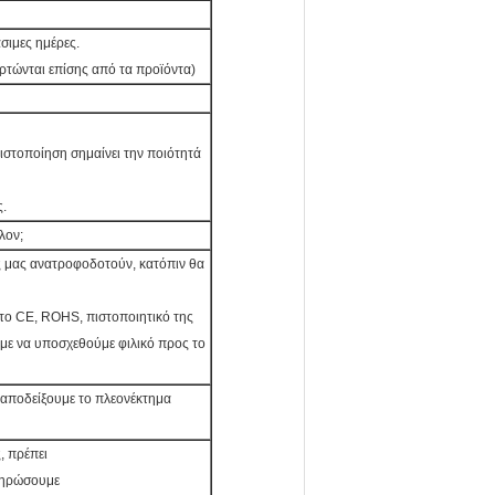
σιμες ημέρες.
ρτώνται επίσης από τα προϊόντα)
ιστοποίηση σημαίνει την ποιότητά
ς.
λον;
ες μας ανατροφοδοτούν, κατόπιν θα
το CE, ROHS, πιστοποιητικό της
ύμε να υποσχεθούμε φιλικό προς το
α αποδείξουμε το πλεονέκτημα
, πρέπει
πληρώσουμε