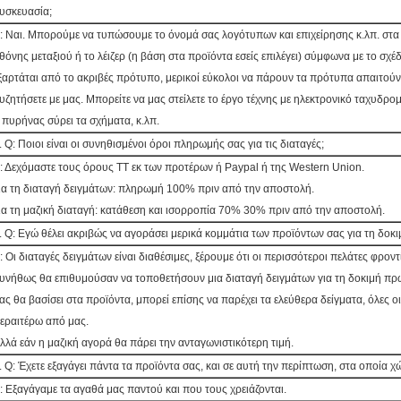
υσκευασία;
: Ναι. Μπορούμε να τυπώσουμε το όνομά σας λογότυπων και επιχείρησης κ.λπ. στ
θόνης μεταξιού ή το λέιζερ (η βάση στα προϊόντα εσείς επιλέγει) σύμφωνα με το σχέ
ξαρτάται από το ακριβές πρότυπο, μερικοί εύκολοι να πάρουν τα πρότυπα απαιτούν
υζητήσετε με μας. Μπορείτε να μας στείλετε το έργο τέχνης με ηλεκτρονικό ταχυδρομε
 πυρήνας σύρει τα σχήματα, κ.λπ.
. Q: Ποιοι είναι οι συνηθισμένοι όροι πληρωμής σας για τις διαταγές;
: Δεχόμαστε τους όρους TT εκ των προτέρων ή Paypal ή της Western Union.
ια τη διαταγή δειγμάτων: πληρωμή 100% πριν από την αποστολή.
ια τη μαζική διαταγή: κατάθεση και ισορροπία 70% 30% πριν από την αποστολή.
. Q: Εγώ θέλει ακριβώς να αγοράσει μερικά κομμάτια των προϊόντων σας για τη δοκιμή
: Οι διαταγές δειγμάτων είναι διαθέσιμες, ξέρουμε ότι οι περισσότεροι πελάτες φροντί
υνήθως θα επιθυμούσαν να τοποθετήσουν μια διαταγή δειγμάτων για τη δοκιμή πρ
ας θα βασίσει στα προϊόντα, μπορεί επίσης να παρέχει τα ελεύθερα δείγματα, όλες ο
εραιτέρω από μας.
λλά εάν η μαζική αγορά θα πάρει την ανταγωνιστικότερη τιμή.
. Q: Έχετε εξαγάγει πάντα τα προϊόντα σας, και σε αυτή την περίπτωση, στα οποία χ
: Εξαγάγαμε τα αγαθά μας παντού και που τους χρειάζονται.