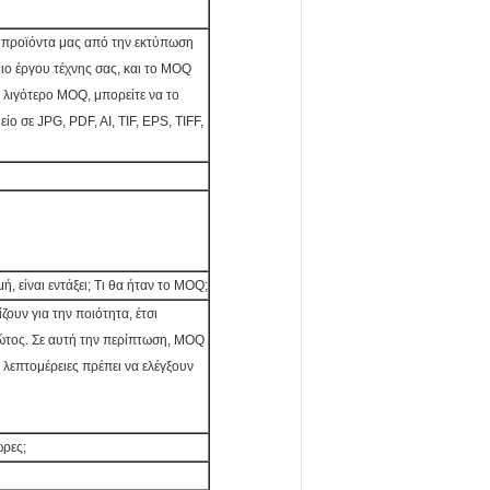
α προϊόντα μας από την εκτύπωση
διο έργου τέχνης σας, και το MOQ
 λιγότερο MOQ, μπορείτε να το
ίο σε JPG, PDF, AI, TIF, EPS, TIFF,
, είναι εντάξει; Τι θα ήταν το MOQ;
ζουν για την ποιότητα, έτσι
ώτος. Σε αυτή την περίπτωση, MOQ
ι λεπτομέρειες πρέπει να ελέγξουν
ώρες;