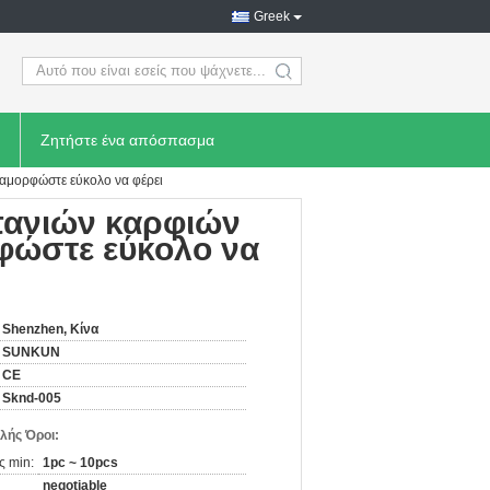
Greek
search
Ζητήστε ένα απόσπασμα
αμορφώστε εύκολο να φέρει
πανιών καρφιών
φώστε εύκολο να
Shenzhen, Κίνα
SUNKUN
CE
Sknd-005
λής Όροι:
ς min:
1pc ~ 10pcs
negotiable