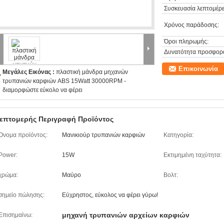
Συσκευασία λεπτομέρε
Χρόνος παράδοσης:
Όροι πληρωμής:
Δυνατότητα προσφορ
Επικοινωνία
Μεγάλες Εικόνας :
πλαστική μάνδρα μηχανών
τρυπανιών καρφιών ABS 15Watt 30000RPM -
διαμορφώστε εύκολο να φέρει
επτομερής Περιγραφή Προϊόντος
Όνομα προϊόντος:
Μανικιούρ τρυπανιών καρφιών
Κατηγορία:
Power:
15W
Εκτιμημένη ταχύτητα:
χρώμα:
Μαύρο
Βολτ:
σημείο πώλησης:
Εύχρηστος, εύκολος να φέρει γύρω!
μηχανή τρυπανιών αρχείων καρφιών
Επισημαίνω: